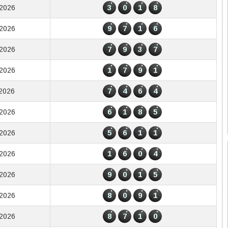
3
0
1
8
-2026
9
7
1
6
-2026
7
9
3
7
-2026
1
7
9
1
-2026
7
4
6
4
-2026
6
1
8
5
-2026
5
6
1
1
-2026
1
6
0
4
-2026
9
0
1
5
-2026
8
0
9
1
-2026
8
7
1
0
-2026