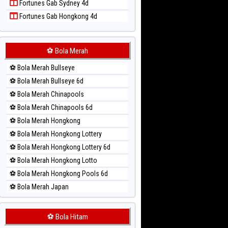
Fortunes Gab Sydney 4d
Paito Harian Singapore
Fortunes Gab Hongkong 4d
Paito Harian Sydney
Paito Harian Sydney Lottery
Paito Harian Sydney Lottery 6d
⚽ Bola Merah
Paito Harian Sydney Lotto
⚽ Bola Merah Bullseye
Paito Harian Sydney Pools 6d
⚽ Bola Merah Bullseye 6d
Paito Harian Taipei
⚽ Bola Merah Chinapools
Paito Harian Taiwan
⚽ Bola Merah Chinapools 6d
⚽ Bola Merah Hongkong
⚽ Bola Merah Hongkong Lottery
⚽ Bola Merah Hongkong Lottery 6d
⚽ Bola Merah Hongkong Lotto
⚽ Bola Merah Hongkong Pools 6d
⚽ Bola Merah Japan
⚽ Bola Merah Japan 6d
⚽ Bola Merah Korea
⚽ Bola Hitam
⚽ Bola Merah Kuda Lari