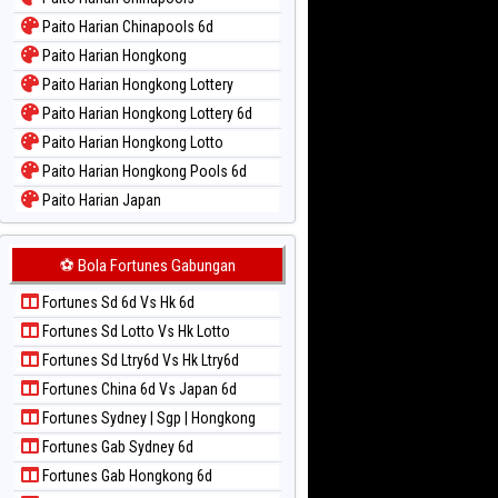
Paito Warna New York Midday
Paito Harian Chinapools 6d
Paito Warna North Carolina Day
Paito Harian Hongkong
Paito Warna Pcso
Paito Harian Hongkong Lottery
Paito Warna Pennsylvania Day
Paito Harian Hongkong Lottery 6d
Paito Warna Sao Paulo
Paito Harian Hongkong Lotto
Paito Warna Singapore
Paito Harian Hongkong Pools 6d
Paito Warna Sydney
Paito Harian Japan
Paito Warna Sydney Lottery
Paito Harian Japan 6d
Paito Warna Sydney Lottery 6d
Paito Harian Korea
⚽ Bola Fortunes Gabungan
Paito Warna Sydney Lotto
Paito Harian Kuda Lari
Paito Warna Sydney Pools 6d
Fortunes Sd 6d Vs Hk 6d
Paito Harian Magnum Cambodia
Paito Warna Taipei
Fortunes Sd Lotto Vs Hk Lotto
Paito Harian Nagoya
Paito Warna Taiwan
Fortunes Sd Ltry6d Vs Hk Ltry6d
Paito Harian New York Midday
Fortunes China 6d Vs Japan 6d
Paito Harian North Carolina Day
Fortunes Sydney | Sgp | Hongkong
Paito Harian Pcso
Fortunes Gab Sydney 6d
Paito Harian Pennsylvania Day
Fortunes Gab Hongkong 6d
Paito Harian Sao Paulo