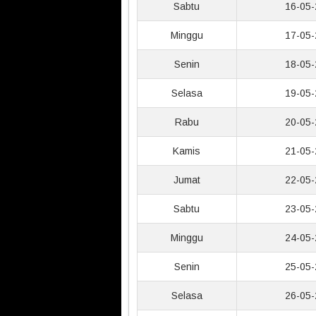
Sabtu
16-05
Minggu
17-05
Senin
18-05
Selasa
19-05
Rabu
20-05
Kamis
21-05
Jumat
22-05
Sabtu
23-05
Minggu
24-05
Senin
25-05
Selasa
26-05