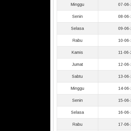
Minggu
07-06
Senin
08-06
Selasa
09-06
Rabu
10-06
Kamis
11-06
Jumat
12-06
Sabtu
13-06
Minggu
14-06
Senin
15-06
Selasa
16-06
Rabu
17-06