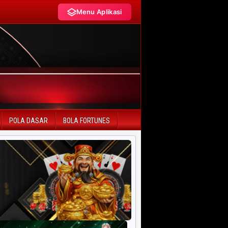
Menu Aplikasi
LIVE DRAW TERCEPAT
HK Pools
SD Pools
POLA DASAR
BOLA FORTUNES
SGP Pools
HK Lotto
SD Lotto
CN Pools