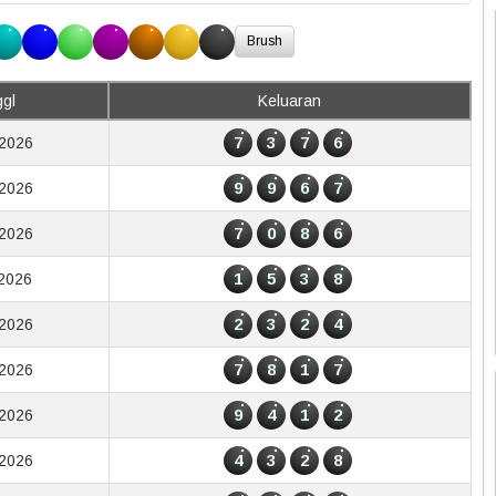
Brush
gl
Keluaran
7
3
7
6
-2026
9
9
6
7
-2026
7
0
8
6
-2026
1
5
3
8
-2026
2
3
2
4
-2026
7
8
1
7
-2026
9
4
1
2
-2026
4
3
2
8
-2026