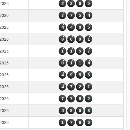
2
2
6
5
-2026
7
7
5
4
-2026
4
4
0
5
-2026
9
6
9
1
-2026
1
1
5
7
-2026
8
1
1
4
-2026
4
9
5
6
-2026
4
7
2
1
-2026
7
7
8
2
-2026
4
8
0
8
-2026
1
7
6
6
-2026