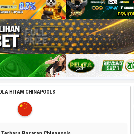
OLA HITAM CHINAPOOLS
l Terbaru Pasaran Chinapools