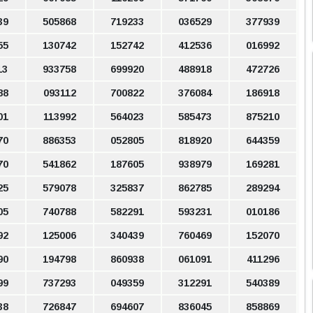
39
505868
719233
036529
377939
55
130742
152742
412536
016992
13
933758
699920
488918
472726
88
093112
700822
376084
186918
01
113992
564023
585473
875210
70
886353
052805
818920
644359
70
541862
187605
938979
169281
25
579078
325837
862785
289294
05
740788
582291
593231
010186
92
125006
340439
760469
152070
90
194798
860938
061091
411296
99
737293
049359
312291
540389
38
726847
694607
836045
858869