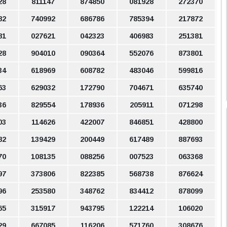
28
811147
874850
081928
272370
82
740992
686786
785394
217872
81
027621
042323
406983
251381
28
904010
090364
552076
873801
34
618969
608782
483046
599816
63
629032
172790
704671
635740
36
829554
178936
205911
071298
03
114626
422007
846851
428800
82
139429
200449
617489
887693
70
108135
088256
007523
063368
97
373806
822385
568738
876624
96
253580
348762
834412
878099
65
315917
943795
122214
106020
29
667085
116206
571760
308676