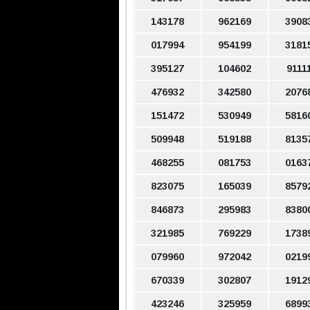
143178
962169
3908
017994
954199
3181
395127
104602
9111
476932
342580
2076
151472
530949
5816
509948
519188
8135
468255
081753
0163
823075
165039
8579
846873
295983
8380
321985
769229
1738
079960
972042
0219
670339
302807
1912
423246
325959
6899