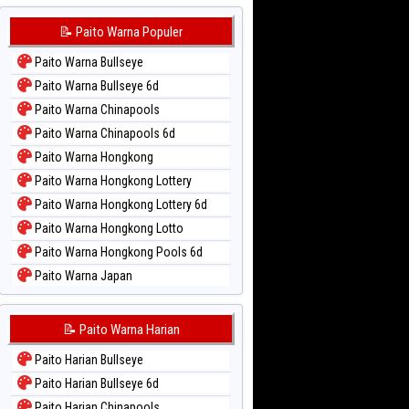
📝 Paito Warna Populer
Paito Warna Bullseye
Paito Warna Bullseye 6d
Paito Warna Chinapools
Paito Warna Chinapools 6d
Paito Warna Hongkong
Paito Warna Hongkong Lottery
Paito Warna Hongkong Lottery 6d
Paito Warna Hongkong Lotto
Paito Warna Hongkong Pools 6d
Paito Warna Japan
Paito Warna Japan 6d
Paito Warna Korea
📝 Paito Warna Harian
Paito Warna Kuda Lari
Paito Harian Bullseye
Paito Warna Magnum Cambodia
Paito Harian Bullseye 6d
Paito Warna Nagoya
Paito Harian Chinapools