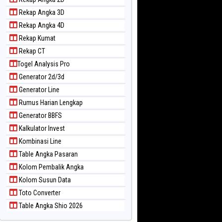
Rekap Angka 3D
Rekap Angka 4D
Rekap Kumat
Rekap CT
Togel Analysis Pro
Generator 2d/3d
Generator Line
Rumus Harian Lengkap
Generator BBFS
Kalkulator Invest
Kombinasi Line
Table Angka Pasaran
Kolom Pembalik Angka
Kolom Susun Data
Toto Converter
Table Angka Shio 2026