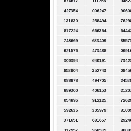
674617
111766
9462
427354
006247
9060
131830
258494
7629
817224
666364
6444
748669
633409
8557
621576
473488
0691
306394
640191
7342
853904
352743
0845
088978
494705
2453
889360
406153
2120
054896
912125
7262
592636
305979
8100
371651
681657
2924
317957
968535
9008