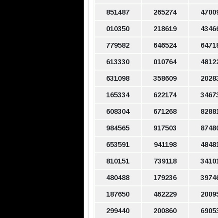
851487
265274
4700
010350
218619
4346
779582
646524
6471
613330
010764
4812
631098
358609
2028
165334
622174
3467
608304
671268
8288
984565
917503
8748
653591
941198
4848
810151
739118
3410
480488
179236
3974
187650
462229
2009
299440
200860
6905