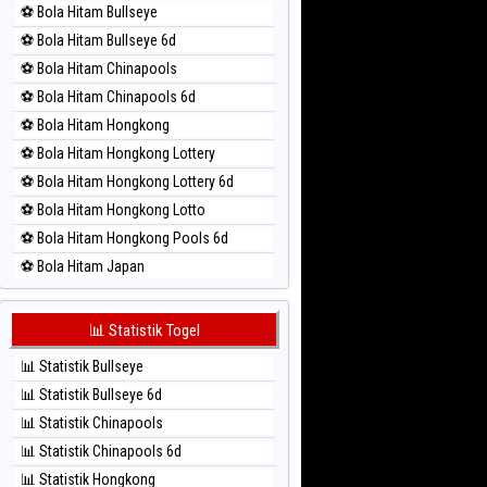
⚽ Bola Hitam Bullseye
⚽ Bola Merah Magnum Cambodia
⚽ Bola Hitam Bullseye 6d
⚽ Bola Merah Nagoya
⚽ Bola Hitam Chinapools
⚽ Bola Merah North Carolina Day
⚽ Bola Hitam Chinapools 6d
⚽ Bola Merah Pcso
⚽ Bola Hitam Hongkong
⚽ Bola Merah Sao Paulo
⚽ Bola Hitam Hongkong Lottery
⚽ Bola Merah Singapore
⚽ Bola Hitam Hongkong Lottery 6d
⚽ Bola Merah Sydney
⚽ Bola Hitam Hongkong Lotto
⚽ Bola Merah Sydney Lottery
⚽ Bola Hitam Hongkong Pools 6d
⚽ Bola Merah Sydney Lottery 6d
⚽ Bola Hitam Japan
⚽ Bola Merah Sydney Lotto
⚽ Bola Hitam Japan 6d
⚽ Bola Merah Sydney Pools 6d
⚽ Bola Hitam Korea
📊 Statistik Togel
⚽ Bola Merah Taipei
⚽ Bola Hitam Kuda Lari
⚽ Bola Merah Taiwan
📊 Statistik Bullseye
⚽ Bola Hitam Magnum Cambodia
📊 Statistik Bullseye 6d
⚽ Bola Hitam Nagoya
📊 Statistik Chinapools
⚽ Bola Hitam North Carolina Day
📊 Statistik Chinapools 6d
⚽ Bola Hitam Pcso
📊 Statistik Hongkong