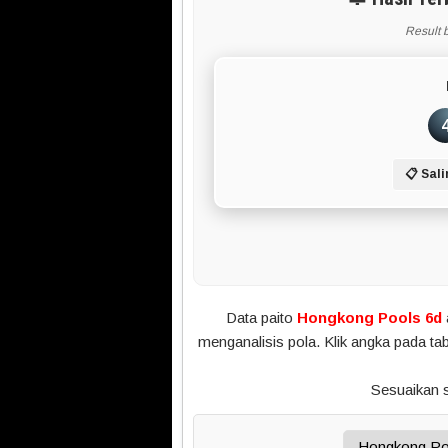
Result 
📋 Sali
Data paito
Hongkong Pools 6d
menganalisis pola. Klik angka pada t
Sesuaikan s