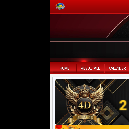
PAITO WARNA
Paito Warna HK
Paito Warna SD
HOME
RESULT ALL
KALENDER
Paito Warna SGP
Paito HK Lotto
Paito SD Lotto
Harian SD 6d