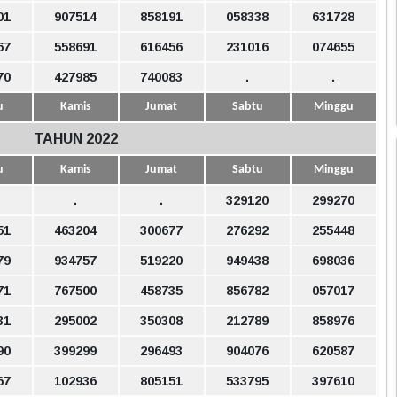
01
907514
858191
058338
631728
67
558691
616456
231016
074655
70
427985
740083
.
.
u
Kamis
Jumat
Sabtu
Minggu
TAHUN 2022
u
Kamis
Jumat
Sabtu
Minggu
.
.
329120
299270
51
463204
300677
276292
255448
79
934757
519220
949438
698036
71
767500
458735
856782
057017
31
295002
350308
212789
858976
90
399299
296493
904076
620587
67
102936
805151
533795
397610