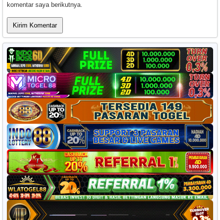
komentar saya berikutnya.