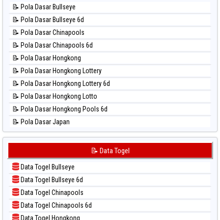
⚽ Bola Hitam Taiwan
📝 Pola Dasar Bullseye
📊 Statistik Magnum Cambodia
📝 Pola Dasar Bullseye 6d
📊 Statistik Nagoya
📝 Pola Dasar Chinapools
📊 Statistik New York Midday
📝 Pola Dasar Chinapools 6d
📊 Statistik North Carolina Day
📝 Pola Dasar Hongkong
📊 Statistik Pcso
📝 Pola Dasar Hongkong Lottery
📊 Statistik Pennsylvania Day
📝 Pola Dasar Hongkong Lottery 6d
📊 Statistik Sao Paulo
📝 Pola Dasar Hongkong Lotto
📊 Statistik Singapore
📝 Pola Dasar Hongkong Pools 6d
📊 Statistik Sydney
📝 Pola Dasar Japan
📊 Statistik Sydney Lottery
📝 Pola Dasar Japan 6d
📊 Statistik Sydney Lottery 6d
📝 Pola Dasar Korea
📝 Data Togel
📊 Statistik Sydney Lotto
📝 Pola Dasar Kuda Lari
📊 Statistik Sydney Pools 6d
Data Togel Bullseye
📝 Pola Dasar Magnum Cambodia
📊 Statistik Taipei
Data Togel Bullseye 6d
📝 Pola Dasar Nagoya
📊 Statistik Taiwan
Data Togel Chinapools
📝 Pola Dasar North Carolina Day
Data Togel Chinapools 6d
📝 Pola Dasar Pcso
Data Togel Hongkong