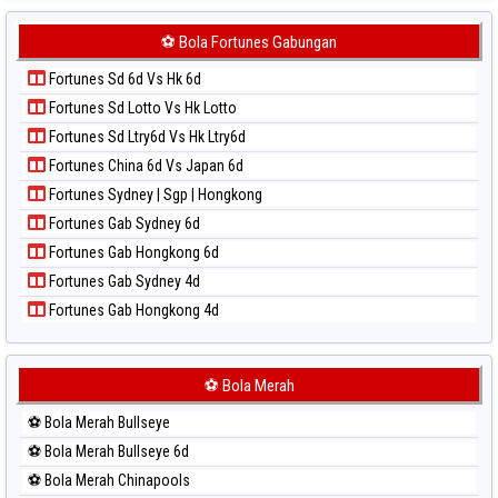
Paito Harian Japan 6d
Paito Warna Sydney Lottery 6d
Paito Harian Korea
⚽ Bola Fortunes Gabungan
Paito Warna Sydney Lotto
Paito Harian Kuda Lari
Paito Warna Sydney Pools 6d
Fortunes Sd 6d Vs Hk 6d
Paito Harian Magnum Cambodia
Paito Warna Taipei
Fortunes Sd Lotto Vs Hk Lotto
Paito Harian Nagoya
Paito Warna Taiwan
Fortunes Sd Ltry6d Vs Hk Ltry6d
Paito Harian New York Midday
Fortunes China 6d Vs Japan 6d
Paito Harian North Carolina Day
Fortunes Sydney | Sgp | Hongkong
Paito Harian Pcso
Fortunes Gab Sydney 6d
Paito Harian Pennsylvania Day
Fortunes Gab Hongkong 6d
Paito Harian Sao Paulo
Fortunes Gab Sydney 4d
Paito Harian Singapore
Fortunes Gab Hongkong 4d
Paito Harian Sydney
Paito Harian Sydney Lottery
Paito Harian Sydney Lottery 6d
⚽ Bola Merah
Paito Harian Sydney Lotto
⚽ Bola Merah Bullseye
Paito Harian Sydney Pools 6d
⚽ Bola Merah Bullseye 6d
Paito Harian Taipei
⚽ Bola Merah Chinapools
Paito Harian Taiwan