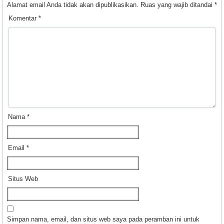
Alamat email Anda tidak akan dipublikasikan.
Ruas yang wajib ditandai
*
Komentar
*
Nama
*
Email
*
Situs Web
Simpan nama, email, dan situs web saya pada peramban ini untuk