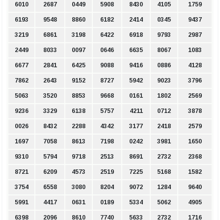
6010
2687
0449
5908
8430
4105
1759
6193
9548
8860
6182
2414
0345
9437
3219
6861
3198
6422
6918
9793
2987
2449
8033
0097
0646
6635
8067
1083
6677
2841
6425
9088
9416
0886
4128
7862
2643
9152
8727
5942
9023
3796
5063
3520
8853
9668
0161
1802
2569
9236
3329
6138
5757
4211
0712
3878
0026
8432
2288
4342
3177
2418
2579
1697
7058
8613
7198
0242
3981
1650
9310
5794
9718
2513
8691
2732
2368
8721
6209
4573
2519
7225
5168
1582
3754
6558
3080
8204
9072
1284
9640
5991
4417
0631
0189
5334
5062
4905
6398
2096
8610
7740
5633
2732
1716