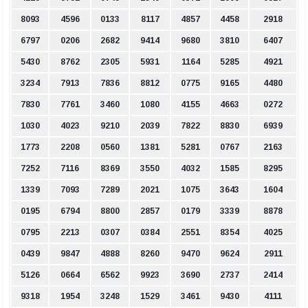
8093
4596
0133
8117
4857
4458
2918
6797
0206
2682
9414
9680
3810
6407
5430
8762
2305
5931
1164
5285
4921
3234
7913
7836
8812
0775
9165
4480
7830
7761
3460
1080
4155
4663
0272
1030
4023
9210
2039
7822
8830
6939
1773
2208
0560
1381
5281
0767
2163
7252
7116
8369
3550
4032
1585
8295
1339
7093
7289
2021
1075
3643
1604
0195
6794
8800
2857
0179
3339
8878
0795
2213
0307
0384
2551
8354
4025
0439
9847
4888
8260
9470
9624
2911
5126
0664
6562
9923
3690
2737
2414
9318
1954
3248
1529
3461
9430
4111