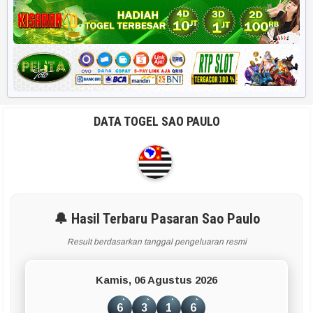
Harian HK 6d
RUMUS POPULER
Rekap 2D
Rekap Angka 4D
DATA TOGEL SAO PAULO
Paito Harian
BBFS
Rumus Harian
🔔 Hasil Terbaru Pasaran Sao Paulo
Result berdasarkan tanggal pengeluaran resmi
APLIKASI & TOOLS UTAMA
Kamis, 06 Agustus 2026
Smart Paito
6
3
1
6