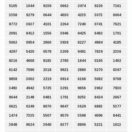
5105
1044
9159
0662
2474
9226
7161
3358
9279
0644
4030
4235
3073
6004
8772
3637
4101
2264
7240
0741
7621
2091
8412
1556
3946
9425
6482
1701
5062
0954
2860
3938
8227
4984
4185
4297
5420
0578
3209
9491
7639
2336
8316
4668
8183
2780
1844
0165
1402
6142
7090
2318
9921
2880
5270
0397
9858
3002
2219
0914
6168
5082
9708
3493
4942
5725
3291
9656
3962
7930
8644
2148
0481
1791
9253
8424
2667
0621
0249
8070
9647
3629
6883
5377
1474
7335
5507
9570
3598
4096
8441
3848
9624
3940
6377
8806
5221
1613