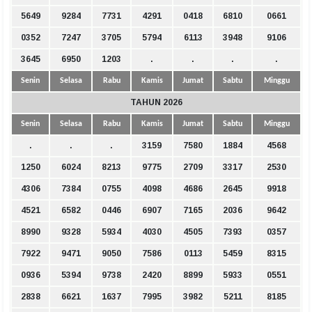
5649
9284
7731
4291
0418
6810
0661
0352
7247
3705
5794
6113
3948
9106
3645
6950
1203
.
.
.
.
Senin
Selasa
Rabu
Kamis
Jumat
Sabtu
Minggu
TAHUN 2026
Senin
Selasa
Rabu
Kamis
Jumat
Sabtu
Minggu
.
.
.
3159
7580
1884
4568
1250
6024
8213
9775
2709
3317
2530
4306
7384
0755
4098
4686
2645
9918
4521
6582
0446
6907
7165
2036
9642
8990
9328
5934
4030
4505
7393
0357
7922
9471
9050
7586
0113
5459
8315
0936
5394
9738
2420
8899
5933
0551
2838
6621
1637
7995
3982
5211
8185