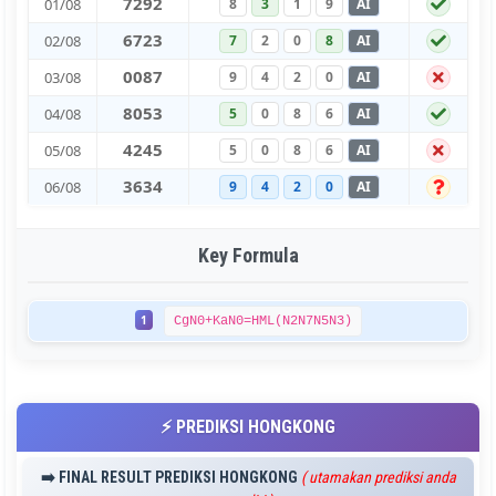
7
2
9
2
01/08
8
3
1
9
AI
6
7
2
3
02/08
7
2
0
8
AI
0
0
8
7
03/08
9
4
2
0
AI
8
0
5
3
04/08
5
0
8
6
AI
4
2
4
5
05/08
5
0
8
6
AI
3
6
3
4
06/08
9
4
2
0
AI
Key Formula
1
CgN0+KaN0=HML(N2N7N5N3)
⚡ PREDIKSI HONGKONG
➡️ FINAL RESULT PREDIKSI HONGKONG
( utamakan prediksi anda