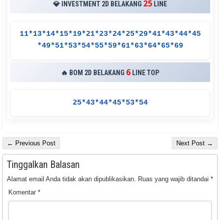
25
💎 INVESTMENT 2D BELAKANG
LINE
11*13*14*15*19*21*23*24*25*29*41*43*44*45
*49*51*53*54*55*59*61*63*64*65*69
6
🔥 BOM 2D BELAKANG
LINE TOP
25*43*44*45*53*54
← Previous Post
Next Post →
Tinggalkan Balasan
Alamat email Anda tidak akan dipublikasikan.
Ruas yang wajib ditandai
*
Komentar
*