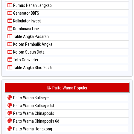
Rumus Harian Lengkap
Generator BBFS
Kalkulator Invest
Kombinasi Line
Table Angka Pasaran
Kolom Pembalik Angka
Kolom Susun Data
Toto Converter
Table Angka Shio 2026
📝 Paito Warna Populer
Paito Warna Bullseye
Paito Warna Bullseye 6d
Paito Warna Chinapools
Paito Warna Chinapools 6d
Paito Warna Hongkong