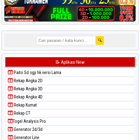
🔍
📝 Aplikasi New
Paito Sd sgp hk versi Lama
Rekap Angka 2D
Rekap Angka 3D
Rekap Angka 4D
Rekap Kumat
Rekap CT
Togel Analysis Pro
Generator 2d/3d
Generator Line