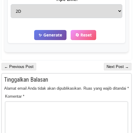
✨ Generate
← Previous Post
Next Post →
Tinggalkan Balasan
Alamat email Anda tidak akan dipublikasikan.
Ruas yang wajib ditandai
*
Komentar
*