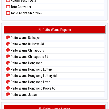
Kolom Susun Data
Toto Converter
Table Angka Shio 2026
📝 Paito Warna Populer
Paito Warna Bullseye
Paito Warna Bullseye 6d
Paito Warna Chinapools
Paito Warna Chinapools 6d
Paito Warna Hongkong
Paito Warna Hongkong Lottery
Paito Warna Hongkong Lottery 6d
Paito Warna Hongkong Lotto
Paito Warna Hongkong Pools 6d
Paito Warna Japan
Paito Warna Japan 6d
Paito Warna Korea
📝 Paito Warna Harian