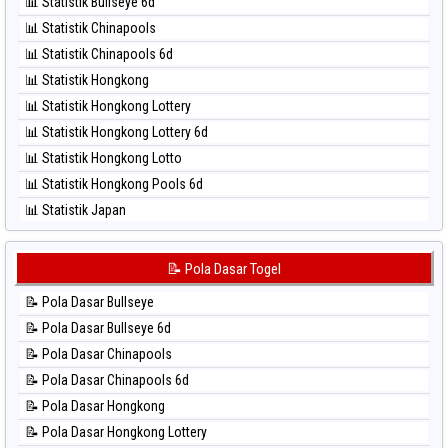
📊 Statistik Bullseye 6d
⚽ Bola Hitam Nagoya
📊 Statistik Chinapools
⚽ Bola Hitam North Carolina Day
📊 Statistik Chinapools 6d
⚽ Bola Hitam Pcso
📊 Statistik Hongkong
⚽ Bola Hitam Sao Paulo
📊 Statistik Hongkong Lottery
⚽ Bola Hitam Singapore
📊 Statistik Hongkong Lottery 6d
⚽ Bola Hitam Sydney
📊 Statistik Hongkong Lotto
⚽ Bola Hitam Sydney Lottery
📊 Statistik Hongkong Pools 6d
⚽ Bola Hitam Sydney Lottery 6d
📊 Statistik Japan
⚽ Bola Hitam Sydney Lotto
📊 Statistik Japan 6d
⚽ Bola Hitam Sydney Pools 6d
📊 Statistik Korea
📝 Pola Dasar Togel
⚽ Bola Hitam Taipei
📊 Statistik Kuda Lari
⚽ Bola Hitam Taiwan
📝 Pola Dasar Bullseye
📊 Statistik Magnum Cambodia
📝 Pola Dasar Bullseye 6d
📊 Statistik Nagoya
📝 Pola Dasar Chinapools
📊 Statistik New York Midday
📝 Pola Dasar Chinapools 6d
📊 Statistik North Carolina Day
📝 Pola Dasar Hongkong
📊 Statistik Pcso
📝 Pola Dasar Hongkong Lottery
📊 Statistik Pennsylvania Day