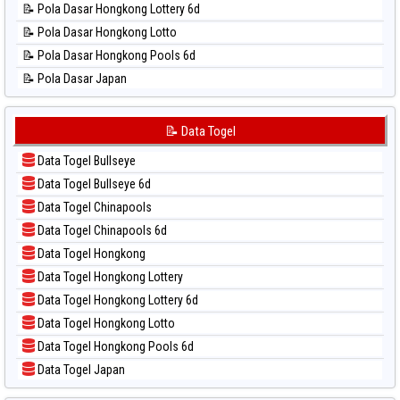
📝 Pola Dasar Hongkong Lottery 6d
📊 Statistik Sao Paulo
📝 Pola Dasar Hongkong Lotto
📊 Statistik Singapore
📝 Pola Dasar Hongkong Pools 6d
📊 Statistik Sydney
📝 Pola Dasar Japan
📊 Statistik Sydney Lottery
📝 Pola Dasar Japan 6d
📊 Statistik Sydney Lottery 6d
📝 Pola Dasar Korea
📝 Data Togel
📊 Statistik Sydney Lotto
📝 Pola Dasar Kuda Lari
📊 Statistik Sydney Pools 6d
Data Togel Bullseye
📝 Pola Dasar Magnum Cambodia
📊 Statistik Taipei
Data Togel Bullseye 6d
📝 Pola Dasar Nagoya
📊 Statistik Taiwan
Data Togel Chinapools
📝 Pola Dasar North Carolina Day
Data Togel Chinapools 6d
📝 Pola Dasar Pcso
Data Togel Hongkong
📝 Pola Dasar Sao Paulo
Data Togel Hongkong Lottery
📝 Pola Dasar Singapore
Data Togel Hongkong Lottery 6d
📝 Pola Dasar Sydney
Data Togel Hongkong Lotto
📝 Pola Dasar Sydney Lottery
Data Togel Hongkong Pools 6d
📝 Pola Dasar Sydney Lottery 6d
Data Togel Japan
📝 Pola Dasar Sydney Lotto
Data Togel Japan 6d