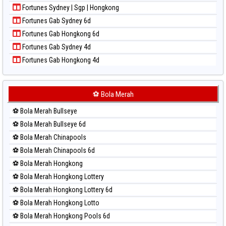
Paito Harian North Carolina Day
Fortunes Sydney | Sgp | Hongkong
Paito Harian Pcso
Fortunes Gab Sydney 6d
Paito Harian Pennsylvania Day
Fortunes Gab Hongkong 6d
Paito Harian Sao Paulo
Fortunes Gab Sydney 4d
Paito Harian Singapore
Fortunes Gab Hongkong 4d
Paito Harian Sydney
Paito Harian Sydney Lottery
Paito Harian Sydney Lottery 6d
⚽ Bola Merah
Paito Harian Sydney Lotto
⚽ Bola Merah Bullseye
Paito Harian Sydney Pools 6d
⚽ Bola Merah Bullseye 6d
Paito Harian Taipei
⚽ Bola Merah Chinapools
Paito Harian Taiwan
⚽ Bola Merah Chinapools 6d
⚽ Bola Merah Hongkong
⚽ Bola Merah Hongkong Lottery
⚽ Bola Merah Hongkong Lottery 6d
⚽ Bola Merah Hongkong Lotto
⚽ Bola Merah Hongkong Pools 6d