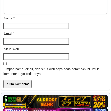
Nama
*
Email
*
Situs Web
Simpan nama, email, dan situs web saya pada peramban ini untuk
komentar saya berikutnya.