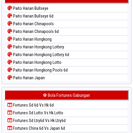
Paito Warna Kuda Lari
Paito Harian Bullseye
Paito Warna Magnum Cambodia
Paito Harian Bullseye 6d
Paito Warna Nagoya
Paito Harian Chinapools
Paito Warna New York Midday
Paito Harian Chinapools 6d
Paito Warna North Carolina Day
Paito Harian Hongkong
Paito Warna Pcso
Paito Harian Hongkong Lottery
Paito Warna Pennsylvania Day
Paito Harian Hongkong Lottery 6d
Paito Warna Sao Paulo
Paito Harian Hongkong Lotto
Paito Warna Singapore
Paito Harian Hongkong Pools 6d
Paito Warna Sydney
Paito Harian Japan
Paito Warna Sydney Lottery
Paito Harian Japan 6d
Paito Warna Sydney Lottery 6d
Paito Harian Korea
⚽ Bola Fortunes Gabungan
Paito Warna Sydney Lotto
Paito Harian Kuda Lari
Paito Warna Sydney Pools 6d
Fortunes Sd 6d Vs Hk 6d
Paito Harian Magnum Cambodia
Paito Warna Taipei
Fortunes Sd Lotto Vs Hk Lotto
Paito Harian Nagoya
Paito Warna Taiwan
Fortunes Sd Ltry6d Vs Hk Ltry6d
Paito Harian New York Midday
Fortunes China 6d Vs Japan 6d
Paito Harian North Carolina Day