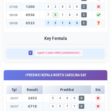
1
2
0
0
07/08
4
2
8
3
6
C
6
9
3
6
08/08
7
5
1
6
9
C
6
5
3
3
09/08
7
5
1
6
9
C
Key Formula
1
AgN0+CaN0=HMB(N2N0N6N1N4)
⚡PREDIKSI KEPALA NORTH CAROLINA DAY
Tgl
Result
Prediksi
Sts
2
4
5
3
29/07
5
4
6
0
K
6
7
1
8
30/07
6
5
7
1
K