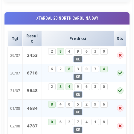
⚡TARDAL 2D NORTH CAROLINA DAY
Resul
Tgl
Prediksi
Sts
t
2
8
4
9
6
3
0
2
4
5
3
29/07
KE
6
2
8
3
0
7
4
6
7
1
8
30/07
KE
2
8
4
9
6
3
0
5
6
4
8
31/07
KE
8
4
0
5
2
9
6
4
6
8
4
01/08
KE
0
6
2
7
4
1
8
4
7
8
7
02/08
KE