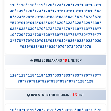
110*113*118*119*120*123*128*129*130*133*1
38*139*170*173*178*179*510*513*518*519*52
0*523*528*529*530*533*538*539*570*573*578
*579*610*613*618*619*620*623*628*629*630*
633*638*639*670*673*678*679*710*713*718*7
19*720*723*728*729*730*733*738*739*770*77
3*778*779*910*913*918*919*920*923*928*929
*930*933*938*939*970*973*978*979
19
🔥 BOM 3D BELAKANG
LINE TOP
110*113*118*119*133*533*633*733*770*773*7
78*779*919*929*933*939*979*128*129
16
💎 INVESTMENT 2D BELAKANG
LINE
10*13*18*19*20*23*28*29*30*33*38*39*70*73