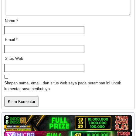
Nama
*
Email
*
Situs Web
Simpan nama, email, dan situs web saya pada peramban ini untuk
komentar saya berikutnya.