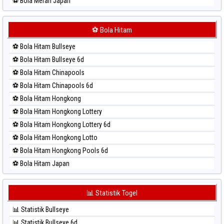
⚽ Bola Merah Japan
⚽ Bola Merah Japan 6d
⚽ Bola Merah Korea
⚽ Bola Hitam
⚽ Bola Merah Kuda Lari
⚽ Bola Hitam Bullseye
⚽ Bola Merah Magnum Cambodia
⚽ Bola Hitam Bullseye 6d
⚽ Bola Merah Nagoya
⚽ Bola Hitam Chinapools
⚽ Bola Merah North Carolina Day
⚽ Bola Hitam Chinapools 6d
⚽ Bola Merah Pcso
⚽ Bola Hitam Hongkong
⚽ Bola Merah Sao Paulo
⚽ Bola Hitam Hongkong Lottery
⚽ Bola Merah Singapore
⚽ Bola Hitam Hongkong Lottery 6d
⚽ Bola Merah Sydney
⚽ Bola Hitam Hongkong Lotto
⚽ Bola Merah Sydney Lottery
⚽ Bola Hitam Hongkong Pools 6d
⚽ Bola Merah Sydney Lottery 6d
⚽ Bola Hitam Japan
⚽ Bola Merah Sydney Lotto
⚽ Bola Hitam Japan 6d
⚽ Bola Merah Sydney Pools 6d
⚽ Bola Hitam Korea
📊 Statistik Togel
⚽ Bola Merah Taipei
⚽ Bola Hitam Kuda Lari
⚽ Bola Merah Taiwan
📊 Statistik Bullseye
⚽ Bola Hitam Magnum Cambodia
📊 Statistik Bullseye 6d