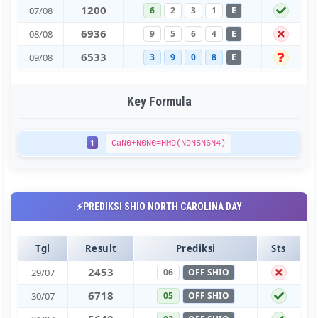
1
2
0
0
07/08
6
2
3
1
E
6
9
3
6
08/08
9
5
6
4
E
6
5
3
3
09/08
3
9
0
8
E
Key Formula
1
CaN0+N0N0=HM9(N9N5N6N4)
⚡PREDIKSI SHIO NORTH CAROLINA DAY
Tgl
Result
Prediksi
Sts
2
4
5
3
29/07
06
OFF SHIO
6
7
1
8
30/07
05
OFF SHIO