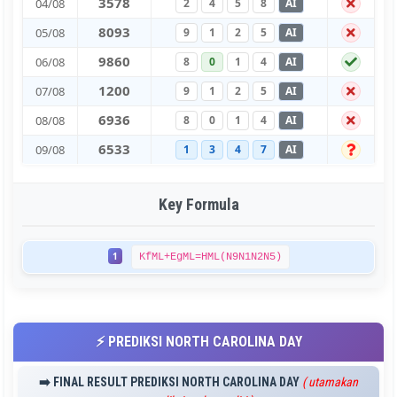
3
5
7
8
04/08
2
4
5
8
AI
8
0
9
3
05/08
9
1
2
5
AI
9
8
6
0
06/08
8
0
1
4
AI
1
2
0
0
07/08
9
1
2
5
AI
6
9
3
6
08/08
8
0
1
4
AI
6
5
3
3
09/08
1
3
4
7
AI
Key Formula
1
KfML+EgML=HML(N9N1N2N5)
⚡ PREDIKSI NORTH CAROLINA DAY
➡️ FINAL RESULT PREDIKSI NORTH CAROLINA DAY
( utamakan