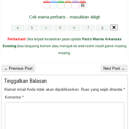
🆑
Cek warna perbaris - masukkan 4digit
Perhatian!
Jika terjadi kesalahan pada update
Paito Warna Arkansas
Evening
bisa langsung komen atau merujuk ke web resmi result game masing
masing.
← Previous Post
Next Post →
Tinggalkan Balasan
Alamat email Anda tidak akan dipublikasikan.
Ruas yang wajib ditandai
*
Komentar
*