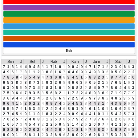
HK Lotto
SD Lotto
CN Pools
Brsh
Sen
J
Sel
J
Rab
J
Kam
J
Jum
J
Sab
J
M
7
1
8
1
9
4
9
4
8
3
1
7
1
0
1
0
0
4
9
4
7
1
7
1
8
2
3
0
6
6
3
4
9
6
1
7
8
1
1
2
3
8
8
1
6
7
4
4
0
9
9
4
9
3
3
6
0
5
0
2
2
2
7
8
5
8
4
6
5
4
9
4
7
3
0
8
8
3
4
5
1
6
8
8
2
3
5
8
7
4
7
2
0
6
5
3
8
2
8
8
7
3
1
9
3
2
6
8
4
6
6
3
9
0
5
2
1
3
7
6
5
1
6
1
6
3
0
5
5
9
7
3
4
7
8
3
1
0
1
0
8
8
3
2
8
4
0
7
7
8
0
4
4
8
3
7
5
0
6
6
7
9
3
5
8
5
6
8
2
1
1
7
2
2
4
8
9
3
6
9
7
1
9
7
7
9
3
6
9
4
4
0
9
1
4
5
2
6
3
6
9
7
2
5
9
5
9
7
3
8
2
4
8
2
3
5
9
0
6
4
1
5
2
0
2
2
4
0
9
7
4
2
5
4
5
3
8
4
4
3
1
4
4
3
9
6
6
4
9
5
6
7
4
1
5
3
4
7
2
4
2
4
6
8
9
1
9
1
6
1
1
9
1
1
0
6
2
8
7
2
7
4
5
9
9
1
1
0
1
8
3
2
2
4
9
0
9
4
4
4
1
0
1
1
5
4
2
5
7
3
7
6
2
5
7
2
4
0
8
8
1
2
5
3
8
5
7
9
2
2
7
8
7
6
4
1
2
6
3
9
6
1
6
5
7
3
4
5
4
7
2
2
2
5
0
5
3
1
4
2
6
2
0
0
7
7
4
1
1
6
7
1
0
8
3
0
3
0
2
0
3
3
4
4
2
9
2
1
1
8
1
9
7
6
8
3
2
1
9
8
7
6
8
8
0
9
1
1
5
6
1
1
2
3
2
6
9
6
3
8
0
2
2
6
2
6
1
7
5
3
2
8
1
5