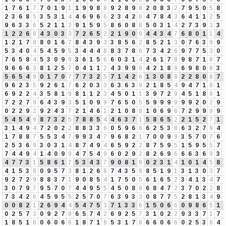
1
7
6
1
7
7
0
1
9
1
1
9
9
8
8
9
2
8
9
8
2
0
8
3
2
7
9
5
0
5
8
2
3
6
8
5
3
5
3
1
4
4
6
9
6
6
2
3
4
2
6
4
7
8
4
3
6
4
1
1
2
5
9
6
3
3
6
5
2
1
1
2
9
1
5
9
5
8
6
0
8
8
5
0
3
1
4
2
7
3
9
3
3
1
2
2
6
8
4
3
0
3
3
7
2
6
5
2
2
1
9
0
9
4
4
3
4
7
6
8
0
1
1
4
1
2
1
7
8
8
0
1
6
7
8
4
3
9
3
3
8
5
6
2
8
5
2
1
3
0
7
6
3
9
9
5
3
4
0
4
5
4
5
9
5
3
4
4
4
8
8
3
7
8
6
7
3
4
2
6
9
7
7
5
3
0
7
6
5
8
4
5
3
0
9
9
3
6
1
5
6
6
0
3
1
4
2
6
1
7
8
9
8
7
1
8
7
9
6
6
6
3
8
1
2
5
7
0
4
1
1
2
4
3
9
9
9
4
2
1
8
9
6
9
8
0
8
3
5
6
5
4
9
0
1
7
0
7
7
7
3
2
5
7
1
4
2
6
1
3
0
8
8
2
2
8
0
8
7
9
6
2
3
5
9
2
6
1
7
6
2
0
3
3
6
3
6
3
9
2
1
8
5
4
9
4
7
1
8
1
6
9
2
2
4
3
5
8
1
9
8
1
1
2
3
4
5
0
1
1
3
9
7
2
9
4
5
1
8
9
1
7
2
2
7
9
6
4
3
9
3
5
1
0
9
9
7
6
5
0
5
5
9
9
9
9
9
9
2
0
2
9
0
2
2
9
2
9
2
4
3
7
2
1
4
6
1
2
1
0
8
8
1
0
6
9
6
7
2
9
9
9
9
5
4
5
4
9
8
7
3
2
5
7
8
8
5
4
4
6
3
7
1
5
8
6
5
2
2
1
5
2
7
1
3
1
4
9
4
7
2
0
2
2
8
8
3
3
6
0
5
9
6
6
6
2
5
3
8
6
3
2
7
9
4
1
7
8
8
7
5
5
3
4
7
9
9
3
4
7
9
6
8
2
1
7
0
0
9
9
3
5
7
0
7
6
2
5
3
6
9
3
0
3
1
4
8
7
4
9
4
6
5
9
2
2
8
7
5
9
5
1
5
9
5
5
7
7
4
4
9
4
1
4
0
9
9
4
7
5
4
9
6
0
2
9
2
8
2
6
9
6
6
6
3
6
9
3
4
7
7
3
1
5
8
6
1
7
5
3
4
3
7
9
0
8
1
9
0
2
3
1
4
1
0
1
4
5
8
4
1
5
3
8
0
9
5
7
3
8
1
2
6
8
7
4
3
5
8
8
5
1
9
1
3
1
3
0
3
7
9
2
7
2
9
8
8
3
7
1
9
0
8
5
4
1
7
5
0
5
6
1
6
5
2
3
4
1
3
4
7
3
0
7
9
7
9
5
7
0
7
4
4
9
5
5
4
5
0
8
8
6
8
4
7
2
3
7
0
2
2
8
7
3
4
2
6
4
5
9
5
5
2
5
7
0
7
6
3
9
3
3
0
8
7
7
5
2
8
1
3
4
9
0
0
8
2
1
2
6
9
4
4
5
4
7
5
3
7
1
3
3
6
1
5
0
6
6
0
9
8
6
5
1
0
2
5
7
3
0
9
2
7
9
6
5
7
4
2
6
9
2
5
7
3
1
0
2
2
9
3
3
7
1
7
1
8
5
1
6
0
6
0
6
6
1
8
7
1
8
5
3
1
7
8
6
6
0
6
6
0
2
5
3
8
4