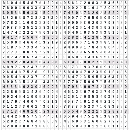
8
1
0
4
4
5
4
8
7
6
1
2
9
4
4
0
5
6
1
7
2
0
8
3
2
5
3
6
6
3
6
7
8
0
0
0
9
0
3
3
6
3
9
0
5
5
1
0
0
2
2
5
1
6
1
7
2
9
9
8
8
3
1
0
5
3
8
5
6
1
3
4
5
0
2
6
8
7
4
3
0
3
7
3
2
0
2
8
8
2
0
2
2
1
3
2
6
8
8
7
3
8
2
3
7
3
0
3
5
9
0
7
7
7
9
5
9
5
0
5
0
9
9
5
0
7
8
2
1
1
6
9
3
3
2
9
4
1
5
3
9
9
0
9
3
0
2
9
2
7
9
8
4
3
5
7
9
3
3
6
2
5
1
1
2
8
3
1
9
1
8
8
4
2
6
1
4
3
9
3
9
2
8
9
8
1
1
4
7
4
2
2
2
1
7
8
6
3
9
3
3
4
6
4
6
1
9
3
5
3
8
3
5
1
6
7
1
9
4
1
7
8
1
5
6
7
4
1
9
0
6
6
5
2
8
2
1
4
1
2
8
1
3
2
9
0
9
6
1
5
0
0
0
4
6
6
4
1
3
2
1
9
1
2
8
0
6
6
7
1
6
3
9
8
5
1
7
8
2
5
1
8
7
6
7
3
3
4
7
2
9
2
6
8
9
4
9
0
9
1
7
8
4
3
8
0
4
0
4
2
7
7
7
3
1
8
8
7
9
7
2
3
5
7
3
5
9
6
3
9
6
5
8
5
4
0
4
7
7
5
7
7
0
7
4
2
0
6
7
4
2
4
2
2
1
3
3
4
6
8
5
3
4
3
6
9
5
8
1
2
3
9
6
9
9
2
2
0
4
6
2
8
4
4
9
3
3
6
1
4
3
7
8
0
2
7
9
2
1
6
7
4
8
6
8
9
7
7
9
2
4
7
2
6
0
0
5
5
5
3
7
3
1
9
3
7
8
6
9
1
0
7
7
6
2
6
4
4
8
7
5
2
8
1
9
7
7
8
6
5
8
4
0
4
7
0
2
3
5
0
1
8
4
3
6
9
0
5
4
9
9
2
3
7
1
9
2
8
4
3
3
6
4
7
2
3
5
9
5
5
3
6
3
7
1
8
8
9
0
3
3
5
1
2
8
1
3
3
8
8
7
3
7
7
9
7
5
0
9
7
7
5
6
6
9
6
2
4
3
3
3
6
6
2
3
0
3
6
9
0
6
6
6
7
9
3
3
9
0
7
4
2
1
9
8
4
3
9
2
2
8
6
5
8
1
4
2
6
4
0
9
4
4
4
6
1
2
3
9
7
0
3
3
7
6
9
5
5
1
9
9
2
4
6
4
1
9
9
9
2
2
6
6
3
2
2
6
1
7
0
8
5
8
4
9
3
7
5
3
2
8
1
7
9
7
4
0
0
7
7
0
2
1
3
4
4
5
3
7
1
9
1
3
6
9
2
1
0
4
4
5
0
1
1
2
3
3
6
6
1
7
3
6
1
6
7
7
8
3
3
6
5
2
3
7
1
6
8
3
9
3
2
3
7
1
3
4
6
8
1
0
1
2
3
9
2
2
0
5
5
4
9
5
2
2
1
3
1
2
8
2
1
8
1
4
4
2
6
8
5
7
5
3
4
4
0
1
1
0
5
9
4
4
7
5
1
9
1
3
8
9
3
3
3
5
2
9
2
2
7
6
8
4
3
8
6
0
3
3
4
3
6
9
6
3
1
6
0
6
2
7
9
9
9
6
6
2
0
8
8
8
0
7
1
8
8
6
0
2
2
3
1
5
8
4
3
8
1
1
2
6
0
1
1
2
7