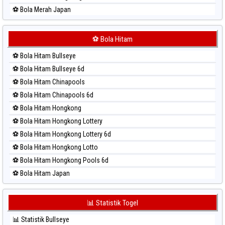
⚽ Bola Merah Japan
⚽ Bola Merah Japan 6d
⚽ Bola Merah Korea
⚽ Bola Hitam
⚽ Bola Merah Kuda Lari
⚽ Bola Hitam Bullseye
⚽ Bola Merah Magnum Cambodia
⚽ Bola Hitam Bullseye 6d
⚽ Bola Merah Nagoya
⚽ Bola Hitam Chinapools
⚽ Bola Merah North Carolina Day
⚽ Bola Hitam Chinapools 6d
⚽ Bola Merah Pcso
⚽ Bola Hitam Hongkong
⚽ Bola Merah Sao Paulo
⚽ Bola Hitam Hongkong Lottery
⚽ Bola Merah Singapore
⚽ Bola Hitam Hongkong Lottery 6d
⚽ Bola Merah Sydney
⚽ Bola Hitam Hongkong Lotto
⚽ Bola Merah Sydney Lottery
⚽ Bola Hitam Hongkong Pools 6d
⚽ Bola Merah Sydney Lottery 6d
⚽ Bola Hitam Japan
⚽ Bola Merah Sydney Lotto
⚽ Bola Hitam Japan 6d
⚽ Bola Merah Sydney Pools 6d
⚽ Bola Hitam Korea
📊 Statistik Togel
⚽ Bola Merah Taipei
⚽ Bola Hitam Kuda Lari
⚽ Bola Merah Taiwan
📊 Statistik Bullseye