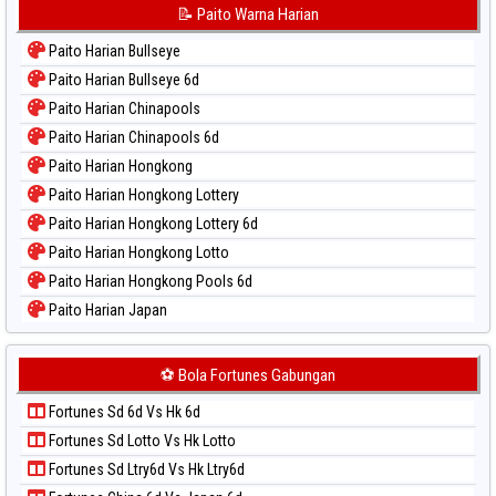
Paito Warna Korea
📝 Paito Warna Harian
Paito Warna Kuda Lari
Paito Harian Bullseye
Paito Warna Magnum Cambodia
Paito Harian Bullseye 6d
Paito Warna Nagoya
Paito Harian Chinapools
Paito Warna New York Midday
Paito Harian Chinapools 6d
Paito Warna North Carolina Day
Paito Harian Hongkong
Paito Warna Pcso
Paito Harian Hongkong Lottery
Paito Warna Pennsylvania Day
Paito Harian Hongkong Lottery 6d
Paito Warna Sao Paulo
Paito Harian Hongkong Lotto
Paito Warna Singapore
Paito Harian Hongkong Pools 6d
Paito Warna Sydney
Paito Harian Japan
Paito Warna Sydney Lottery
Paito Harian Japan 6d
Paito Warna Sydney Lottery 6d
Paito Harian Korea
⚽ Bola Fortunes Gabungan
Paito Warna Sydney Lotto
Paito Harian Kuda Lari
Paito Warna Sydney Pools 6d
Fortunes Sd 6d Vs Hk 6d
Paito Harian Magnum Cambodia
Paito Warna Taipei
Fortunes Sd Lotto Vs Hk Lotto
Paito Harian Nagoya
Paito Warna Taiwan
Fortunes Sd Ltry6d Vs Hk Ltry6d
Paito Harian New York Midday