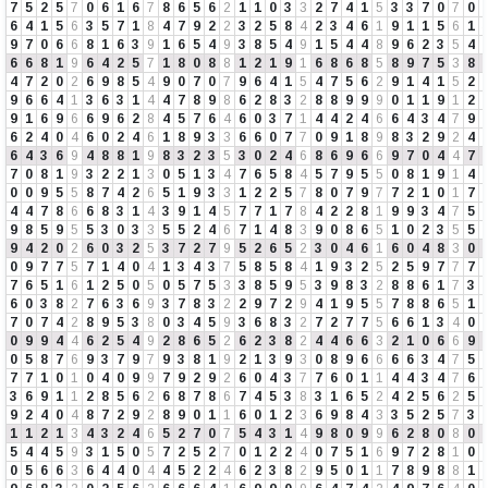
7
5
2
5
7
0
6
1
6
7
8
6
5
6
2
1
1
0
3
3
2
7
4
1
5
3
3
7
0
7
0
6
4
1
5
6
3
5
7
1
8
4
7
9
2
2
3
2
5
8
4
2
3
4
6
1
9
1
1
5
6
1
9
7
0
6
6
8
1
6
3
9
1
6
5
4
9
3
8
5
4
9
1
5
4
4
8
9
6
2
3
5
4
6
6
8
1
9
6
4
2
5
7
1
8
0
8
8
1
2
1
9
1
6
8
6
8
5
8
9
7
5
3
8
4
7
2
0
2
6
9
8
5
4
9
0
7
0
7
9
6
4
1
5
4
7
5
6
2
9
1
4
1
5
2
9
6
6
4
1
3
6
3
1
4
4
7
8
9
8
6
2
8
3
2
8
8
9
9
9
0
1
1
9
1
2
9
1
6
9
6
6
9
6
2
8
4
5
7
6
4
6
0
3
7
1
4
4
2
4
6
6
4
3
4
7
9
6
2
4
0
4
6
0
2
4
6
1
8
9
3
3
6
6
0
7
7
0
9
1
8
9
8
3
2
9
2
4
6
4
3
6
9
4
8
8
1
9
8
3
2
3
5
3
0
2
4
6
8
6
9
6
6
9
7
0
4
4
7
7
0
8
1
9
3
2
2
1
3
0
5
1
3
4
7
6
5
8
4
5
7
9
5
5
0
8
1
9
1
4
0
0
9
5
5
8
7
4
2
6
5
1
9
3
3
1
2
2
5
7
8
0
7
9
7
7
2
1
0
1
7
4
4
7
8
6
6
8
3
1
4
3
9
1
4
5
7
7
1
7
8
4
2
2
8
1
9
9
3
4
7
5
9
8
5
9
5
5
3
0
3
3
5
5
2
4
6
7
1
4
8
3
9
0
8
6
5
1
0
2
3
5
5
9
4
2
0
2
6
0
3
2
5
3
7
2
7
9
5
2
6
5
2
3
0
4
6
1
6
0
4
8
3
0
0
9
7
7
5
7
1
4
0
4
1
3
4
3
7
5
8
5
8
4
1
9
3
2
5
2
5
9
7
7
7
7
6
5
1
6
1
2
5
0
5
0
5
7
5
3
3
8
5
9
5
3
9
8
3
2
8
8
6
1
7
3
6
0
3
8
2
7
6
3
6
9
3
7
8
3
2
2
9
7
2
9
4
1
9
5
5
7
8
8
6
5
1
7
0
7
4
2
8
9
5
3
8
0
3
4
5
9
3
6
8
3
2
7
2
7
7
5
6
6
1
3
4
0
0
9
9
4
4
6
2
5
4
9
2
8
6
5
2
6
2
3
8
2
4
4
6
6
3
2
1
0
6
6
9
0
5
8
7
6
9
3
7
9
7
9
3
8
1
9
2
1
3
9
3
0
8
9
6
6
6
6
3
4
7
5
7
7
1
0
1
0
4
0
9
9
7
9
2
9
2
6
0
4
3
7
7
6
0
1
1
4
4
3
4
7
6
3
6
9
1
1
2
8
5
6
2
6
8
7
8
6
7
4
5
3
8
3
1
6
5
2
4
2
5
6
2
5
9
2
4
0
4
8
7
2
9
2
8
9
0
1
1
6
0
1
2
3
6
9
8
4
3
3
5
2
5
7
3
1
1
2
1
3
4
3
2
4
6
5
2
7
0
7
5
4
3
1
4
9
8
0
9
9
6
2
8
0
8
0
5
4
4
5
9
3
1
5
0
5
7
2
5
2
7
0
1
2
2
4
0
7
5
1
6
9
7
2
8
1
0
0
5
6
6
3
6
4
4
0
4
4
5
2
2
4
6
2
3
8
2
9
5
0
1
1
7
8
9
8
8
1