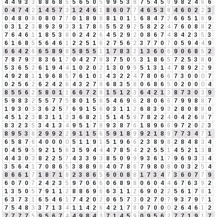
4
4
9
3
3
8
8
6
8
5
5
6
5
0
5
9
9
5
3
8
7
5
4
5
9
9
8
2
4
6
6
0
4
7
4
2
1
4
5
7
3
1
2
4
6
1
8
6
0
7
7
4
6
5
3
8
4
6
0
2
2
3
0
4
8
0
8
0
8
0
7
7
0
1
8
9
8
8
1
0
1
1
6
8
4
7
2
6
6
5
1
6
9
0
3
1
2
3
8
9
3
9
3
3
1
7
8
6
5
5
2
9
2
5
8
2
2
4
7
6
0
8
8
2
7
6
4
6
1
1
8
5
3
8
0
2
4
2
6
4
5
2
9
2
0
8
6
7
4
8
4
2
3
5
3
6
1
6
8
5
5
6
4
6
1
2
2
5
1
6
2
7
5
6
2
3
7
7
0
7
0
5
9
4
4
9
6
6
4
2
6
6
5
8
9
8
5
8
5
5
1
1
7
8
3
2
1
3
6
0
6
9
0
6
8
5
2
7
8
7
9
7
8
3
6
1
7
0
4
2
7
9
3
7
5
0
5
3
1
8
6
5
7
2
5
3
8
0
5
3
6
5
2
6
1
9
4
4
1
0
2
0
2
1
3
0
9
9
5
1
3
1
4
7
8
9
2
2
9
4
9
2
8
1
1
9
6
8
5
7
6
1
0
1
4
3
2
2
4
7
8
0
6
6
7
3
0
0
0
7
0
2
5
6
2
6
2
4
2
6
4
3
2
7
9
6
8
3
5
8
0
6
8
6
5
0
2
0
0
0
4
8
5
5
6
2
5
8
0
1
1
6
6
7
2
9
1
5
1
2
3
6
4
2
1
3
8
7
3
0
3
9
5
9
8
3
2
5
5
7
7
5
8
0
1
5
6
5
4
6
9
6
2
8
0
6
6
7
9
9
8
8
7
1
9
3
0
3
3
6
2
5
7
6
9
1
5
6
0
3
1
1
2
6
8
3
9
3
2
8
0
8
8
0
4
5
1
2
3
8
3
1
1
2
3
6
8
2
1
5
1
4
5
9
7
8
2
2
4
0
4
2
6
8
7
8
3
2
3
5
3
4
1
3
4
9
5
1
7
8
9
3
8
7
6
1
8
9
6
6
9
7
2
0
2
3
8
9
5
3
8
2
9
9
2
2
9
1
1
5
6
5
9
1
8
9
9
2
1
8
9
7
7
3
4
7
1
6
5
8
7
6
4
0
0
0
0
5
1
1
9
1
5
1
9
6
6
2
3
8
9
8
2
8
4
8
3
4
0
4
5
9
5
9
2
1
5
6
3
5
9
4
4
4
7
8
5
4
2
2
5
5
1
4
5
2
1
3
8
4
4
3
0
3
8
2
2
5
7
4
3
3
9
3
8
5
0
9
9
9
3
6
1
7
9
6
9
3
3
4
3
5
6
4
1
7
0
8
6
5
3
8
8
9
8
4
0
7
8
6
7
9
8
0
8
0
0
3
2
5
4
8
6
6
1
7
1
8
7
1
8
2
3
8
6
5
6
0
0
8
8
1
7
3
4
7
3
6
0
7
7
9
6
0
7
0
7
2
4
2
3
5
9
7
0
6
6
0
6
8
9
8
0
6
0
4
4
6
7
6
3
9
2
1
3
5
0
5
7
9
1
1
2
8
8
6
9
6
6
3
1
1
2
6
9
0
2
2
5
6
1
7
8
1
6
3
7
3
1
6
5
4
6
1
7
4
2
0
2
0
6
5
7
3
0
2
7
0
7
9
3
7
9
7
1
7
5
4
8
3
3
7
1
3
4
1
1
4
2
6
4
2
1
7
8
0
7
0
0
0
2
6
4
6
1
2
7
7
7
7
5
9
5
6
7
4
4
9
8
4
3
7
1
4
5
9
0
9
5
6
2
7
7
1
9
1
7