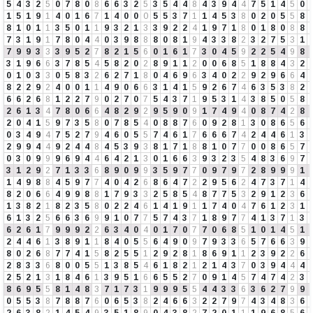
5
4
3
2
5
0
7
8
0
8
6
6
3
2
5
3
5
4
4
8
4
3
9
4
4
7
5
1
4
5
0
1
5
1
9
1
4
0
1
6
7
1
4
0
0
0
5
5
3
7
1
1
4
5
3
8
0
2
0
5
5
8
8
1
0
1
1
3
5
0
1
1
9
3
2
1
3
3
9
2
2
4
1
9
7
1
8
0
1
8
0
8
8
7
3
1
9
1
7
8
0
4
4
0
3
9
8
8
8
0
8
1
9
4
3
3
8
2
3
2
7
5
3
1
7
9
9
3
3
3
9
5
2
7
8
2
1
5
6
0
1
6
1
7
3
0
4
5
9
2
2
5
4
9
8
3
1
9
6
6
3
7
8
5
4
5
8
2
0
2
8
9
1
1
2
0
0
6
8
5
1
8
8
4
3
2
0
1
0
3
3
0
5
8
3
2
6
2
7
1
8
0
4
6
9
6
3
4
0
2
2
9
2
9
6
6
4
8
2
2
9
2
4
0
0
1
1
4
9
0
6
6
3
1
4
1
5
9
2
6
7
4
6
3
5
3
8
2
6
6
2
6
8
1
2
2
7
9
0
2
7
0
7
5
4
3
7
1
9
5
3
1
4
3
8
5
0
5
8
2
6
1
3
4
7
8
0
6
6
4
8
2
9
2
9
5
9
0
9
1
7
4
9
4
0
8
7
4
2
8
2
0
4
1
5
9
7
3
5
8
0
7
8
5
4
0
8
8
7
6
0
9
2
8
1
3
0
8
6
5
6
0
3
4
9
4
7
5
2
7
9
4
6
0
5
5
7
4
6
1
7
6
6
6
7
4
2
4
4
6
1
3
2
9
9
4
4
9
2
4
4
8
4
5
3
9
3
8
1
7
1
8
8
1
0
7
7
0
0
8
6
5
7
0
3
0
9
9
9
6
9
4
4
6
4
2
1
3
0
1
6
6
3
9
3
2
3
5
4
8
3
6
9
7
3
1
2
9
2
7
1
3
3
6
8
9
0
9
9
3
5
9
7
7
0
9
7
9
7
2
8
9
9
9
1
1
4
9
8
8
4
5
9
7
7
4
0
4
2
6
8
6
4
7
2
2
9
5
6
2
4
7
3
7
1
4
8
2
0
6
6
4
9
9
8
8
1
7
9
3
3
2
5
8
5
4
8
7
7
5
3
2
9
1
2
3
6
1
3
8
2
1
8
2
3
5
8
0
2
2
4
6
1
4
1
9
1
1
7
4
0
4
7
6
1
2
3
1
6
1
3
2
5
6
6
3
6
9
9
1
0
7
7
5
7
4
3
7
1
8
9
7
7
4
1
3
7
1
3
6
2
6
1
7
9
9
9
2
2
6
3
4
0
4
0
1
7
0
7
7
0
6
8
5
1
0
1
4
5
1
2
4
4
6
1
3
8
9
1
1
8
4
0
5
5
6
4
9
0
9
7
9
3
3
6
5
7
6
6
3
9
8
0
2
6
8
7
7
4
1
5
8
2
5
5
1
2
9
2
8
1
8
6
9
1
1
2
3
9
2
2
6
2
8
3
3
6
8
0
0
5
5
1
3
8
5
4
6
1
8
2
1
2
1
4
3
7
0
3
9
4
4
4
2
5
2
1
3
1
8
4
6
1
3
9
5
1
6
6
5
5
2
7
0
9
1
4
5
7
4
7
4
2
3
8
6
9
5
5
8
1
4
8
3
7
1
7
3
1
9
9
9
5
5
4
4
3
3
6
3
6
2
7
9
9
0
5
5
3
8
7
8
8
7
6
0
6
5
3
8
2
4
6
6
3
2
2
7
9
7
4
3
4
8
3
6