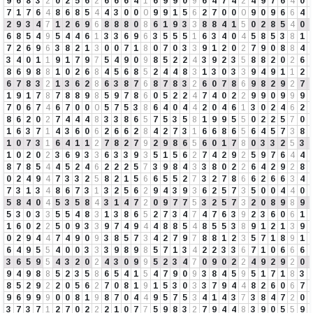
9
6
8
3
2
0
2
5
6
2
6
6
6
4
1
6
9
9
0
9
6
4
7
4
2
4
9
7
6
4
0
7
1
7
6
4
8
6
8
5
4
4
3
0
0
0
9
9
1
5
6
2
7
0
0
0
9
0
9
6
6
4
2
9
3
4
7
1
2
6
9
6
8
8
8
0
8
6
1
9
3
3
8
8
4
1
5
0
2
8
5
4
0
6
8
5
4
9
5
4
4
6
1
3
3
6
9
6
3
5
5
5
1
6
3
4
0
4
5
8
5
3
8
1
7
2
6
9
6
3
8
2
1
3
0
0
7
1
8
0
7
0
3
3
9
1
2
0
2
7
9
0
8
8
4
3
4
0
1
1
9
1
7
9
7
5
4
9
0
9
8
5
2
2
4
3
9
2
3
5
8
8
2
0
2
6
8
6
9
8
8
1
0
2
6
8
4
5
6
8
5
2
4
4
8
3
1
3
0
3
3
9
4
9
1
1
2
6
7
8
3
2
1
3
6
2
8
6
3
8
7
6
8
7
8
3
2
6
0
7
8
6
9
8
2
9
2
7
1
9
1
7
8
7
8
8
9
8
5
9
7
8
6
0
5
2
2
4
7
4
0
2
2
9
9
0
9
9
9
7
0
6
7
4
6
7
0
0
0
5
7
5
3
8
6
4
0
4
4
2
0
4
6
1
3
0
2
4
6
2
8
6
2
0
2
7
4
4
4
8
3
3
8
6
5
7
5
3
5
8
1
9
9
5
5
0
2
2
5
7
0
1
6
3
7
1
4
3
6
0
6
2
6
6
2
8
4
2
7
3
1
6
6
8
6
5
6
4
5
7
3
8
1
0
7
3
1
6
4
1
1
2
7
8
2
7
9
2
9
8
6
5
6
0
1
7
8
0
3
3
2
5
3
1
0
2
0
2
3
6
9
3
3
6
3
3
9
3
5
1
5
6
2
7
4
2
9
2
5
9
7
6
4
4
8
7
8
5
4
4
5
2
4
6
2
2
2
5
7
3
9
8
4
3
3
8
0
2
2
6
4
2
9
2
8
0
2
4
9
4
7
3
3
2
5
8
2
1
5
6
6
5
5
2
7
3
2
7
8
6
6
2
6
6
3
4
7
3
1
3
4
8
6
7
3
1
3
2
5
6
2
9
4
3
9
3
6
2
5
7
3
5
0
0
4
4
0
5
8
4
0
4
5
3
5
8
4
3
1
4
7
2
0
9
7
7
5
3
2
5
7
3
2
0
8
9
8
9
5
3
0
3
3
5
5
4
8
3
1
3
8
6
5
2
7
3
4
7
4
7
6
3
9
2
3
6
0
6
1
1
6
0
2
2
5
0
9
3
3
9
7
4
9
4
4
8
8
5
4
8
5
5
3
8
9
1
2
1
3
9
0
2
9
4
4
7
4
9
0
9
3
8
5
7
3
4
2
7
9
7
8
8
1
2
3
5
7
1
8
9
1
6
4
9
5
5
4
0
0
3
3
3
9
8
9
8
5
7
1
3
4
2
2
3
3
6
7
1
0
6
6
6
3
6
5
9
5
4
3
2
0
2
4
3
0
9
9
5
2
3
4
7
0
9
0
2
2
4
9
2
9
2
0
9
4
9
8
8
5
2
3
5
8
6
5
4
1
5
4
7
9
0
9
3
8
4
5
9
5
1
7
1
8
3
8
5
2
9
2
2
0
5
6
2
7
0
8
1
9
1
5
3
0
3
3
7
9
4
4
8
2
6
0
6
7
9
6
9
9
9
0
0
8
1
9
8
7
0
4
4
9
5
7
5
3
4
1
4
3
7
3
8
4
7
2
0
3
7
3
7
1
2
7
0
2
2
2
1
0
7
7
5
9
8
3
2
7
9
4
4
8
3
9
0
5
5
9