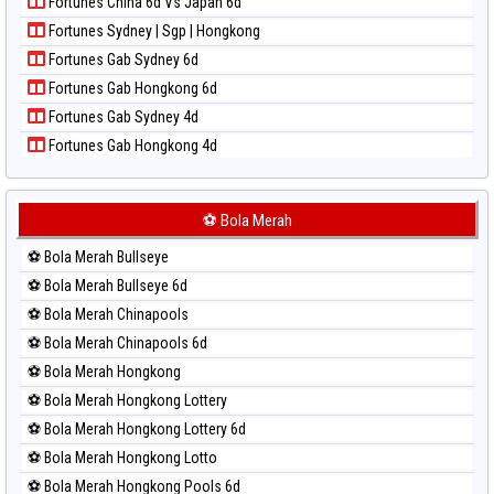
Fortunes China 6d Vs Japan 6d
Paito Harian North Carolina Day
Fortunes Sydney | Sgp | Hongkong
Paito Harian Pcso
Fortunes Gab Sydney 6d
Paito Harian Pennsylvania Day
Fortunes Gab Hongkong 6d
Paito Harian Sao Paulo
Fortunes Gab Sydney 4d
Paito Harian Singapore
Fortunes Gab Hongkong 4d
Paito Harian Sydney
Paito Harian Sydney Lottery
Paito Harian Sydney Lottery 6d
⚽ Bola Merah
Paito Harian Sydney Lotto
⚽ Bola Merah Bullseye
Paito Harian Sydney Pools 6d
⚽ Bola Merah Bullseye 6d
Paito Harian Taipei
⚽ Bola Merah Chinapools
Paito Harian Taiwan
⚽ Bola Merah Chinapools 6d
⚽ Bola Merah Hongkong
⚽ Bola Merah Hongkong Lottery
⚽ Bola Merah Hongkong Lottery 6d
⚽ Bola Merah Hongkong Lotto
⚽ Bola Merah Hongkong Pools 6d