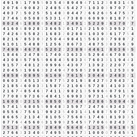
4
9
1
9
1
1
7
9
5
5
9
3
5
4
9
8
9
4
9
4
7
1
1
2
3
0
8
3
1
4
5
2
0
7
6
4
9
0
8
2
1
2
4
8
5
4
5
4
2
7
9
1
0
3
0
3
9
7
0
7
7
8
4
0
3
7
1
5
0
2
5
7
5
1
4
8
3
0
4
4
7
2
6
6
2
6
8
5
4
7
5
3
7
2
7
4
6
1
0
5
0
8
8
5
3
3
1
4
7
3
8
0
8
6
0
9
9
9
8
1
8
7
6
7
0
0
2
4
6
1
8
8
0
8
5
4
8
2
1
3
4
9
1
1
5
2
2
9
2
6
3
7
0
7
7
4
1
6
0
6
8
9
2
8
1
3
6
6
5
2
0
1
7
1
8
2
1
5
0
5
3
9
5
2
7
1
7
4
2
6
8
5
5
8
2
1
1
6
8
3
2
0
2
8
0
8
1
0
3
9
3
6
1
7
7
5
4
8
2
1
6
7
8
5
3
0
3
2
5
0
4
4
9
8
4
1
5
5
6
3
0
3
7
9
8
8
7
2
6
1
0
1
1
5
4
8
8
7
1
2
5
6
2
8
6
7
3
1
4
8
7
5
3
0
3
5
6
2
9
7
4
9
9
9
4
6
7
8
6
5
2
0
2
2
2
3
8
9
8
4
4
6
1
7
8
0
3
6
9
5
1
8
4
6
1
2
4
7
8
6
1
7
4
0
4
3
6
3
3
6
5
2
9
4
4
6
7
0
8
8
5
4
3
0
8
8
5
7
9
5
5
9
6
8
4
3
5
8
3
3
6
7
6
0
3
3
1
1
9
4
4
3
9
1
5
7
3
4
8
1
2
3
0
9
9
6
6
4
3
0
7
7
1
3
9
2
2
2
2
0
7
7
6
2
0
4
5
9
1
9
6
6
3
3
2
4
9
4
7
0
5
0
5
2
9
8
8
7
1
2
5
3
8
9
4
8
5
8
4
0
8
9
5
5
6
1
6
9
6
7
6
1
5
6
3
0
4
4
8
2
4
8
3
2
1
0
6
0
3
3
4
5
1
3
4
0
9
7
7
5
2
0
1
9
1
8
4
2
7
9
2
9
4
3
7
1
2
1
8
5
4
6
0
0
3
3
1
5
8
7
6
2
1
0
6
6
5
7
2
8
1
4
1
0
3
3
8
2
1
6
7
4
8
5
4
6
1
7
4
1
1
2
9
8
2
1
3
5
9
9
6
6
0
7
9
1
1
6
7
7
0
8
8
9
7
3
6
9
4
8
4
1
5
6
9
9
3
3
9
7
3
1
4
6
5
1
7
8
9
1
6
0
0
0
2
3
1
5
6
6
8
5
0
5
0
7
4
4
8
4
2
8
6
5
5
0
9
4
4
9
5
7
4
1
5
6
8
0
5
5
9
9
4
8
3
3
5
9
7
7
2
4
7
6
4
9
3
4
3
7
2
0
5
5
6
2
7
5
6
1
7
9
9
2
3
5
4
0
3
1
4
1
6
8
8
7
5
0
7
0
7
1
8
6
6
5
2
2
1
3
4
7
8
1
0
5
5
7
5
6
0
6
1
7
4
6
1
8
1
9
3
3
5
0
7
7
6
4
4
5
6
0
6
3
1
9
9
9
2
5
4
5
9
7
7
0
6
6
0
2
4
3
7
1
7
5
1
3
4
6
1
2
5
7
2
8
4
9
4
5
6
4
0
4
1
2
1
5
6
0
6
1
8
9
5
2
7
6
6
3
3
3
4
0
4
7
4
9
5
5
9
8
5
7
3
1
0
0
0
0
7
0
4
5
9
1