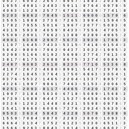
0
5
3
7
1
6
0
0
2
2
2
6
5
7
3
8
9
5
7
3
1
8
8
3
2
2
0
3
8
2
6
1
9
5
5
1
4
9
8
1
9
2
4
8
3
2
5
9
1
1
2
8
7
6
4
1
0
9
7
8
6
5
4
0
6
3
9
1
3
2
9
2
2
5
7
7
5
6
7
9
0
9
8
0
3
9
3
7
7
4
1
5
8
5
2
0
3
3
9
8
6
2
8
7
8
4
5
9
1
5
1
1
2
6
9
0
0
0
1
5
7
9
7
6
3
5
0
5
5
1
9
8
8
7
3
7
3
0
3
7
2
6
5
2
3
9
9
4
4
1
5
9
4
4
5
1
7
8
2
1
7
9
5
5
1
5
0
1
6
7
1
9
6
7
4
2
0
7
7
5
5
0
8
3
2
0
4
3
1
9
1
5
9
3
8
2
4
0
5
9
5
8
4
3
3
6
7
5
5
6
2
4
7
0
5
5
3
5
5
0
9
9
2
9
0
1
1
7
6
6
2
8
1
3
8
8
7
0
2
8
9
8
4
9
6
5
2
2
4
9
0
1
1
6
3
6
8
5
2
9
6
7
4
5
6
7
3
1
3
9
3
0
3
1
7
6
6
3
3
1
1
0
7
7
1
6
4
5
9
7
4
3
3
6
5
3
1
5
6
7
4
1
8
9
0
1
5
4
9
3
5
8
4
2
6
9
8
0
0
0
7
9
6
2
8
9
4
3
7
1
3
0
2
2
4
1
9
9
5
5
2
0
2
9
8
8
5
1
6
6
3
0
1
9
2
2
5
6
9
8
8
2
7
7
4
2
7
6
1
3
4
0
3
8
1
7
8
6
1
7
5
3
3
0
8
8
7
8
6
7
5
3
3
2
7
4
2
0
0
8
6
5
3
2
4
8
7
6
9
0
8
3
2
2
6
1
0
1
8
2
3
5
8
7
7
1
0
1
5
3
3
6
9
8
4
1
8
7
6
2
6
7
2
9
4
6
8
0
8
8
9
9
1
1
5
4
1
7
8
2
9
7
8
6
6
2
2
7
4
2
1
8
4
5
9
3
7
6
4
1
1
7
5
0
5
6
8
6
3
9
3
0
5
4
9
1
0
3
7
6
4
5
5
3
2
5
1
4
6
5
2
2
2
0
4
4
1
3
3
7
1
8
9
5
7
3
0
4
3
2
6
8
1
9
9
7
7
9
8
6
1
7
7
4
6
3
9
5
1
5
3
8
2
0
0
6
6
5
9
2
5
1
6
2
0
9
3
3
8
1
1
7
8
4
4
6
5
2
7
4
2
0
2
1
7
4
3
7
2
1
9
9
7
7
3
1
8
4
3
5
6
3
0
3
6
7
1
8
9
5
0
8
9
8
1
5
6
8
5
3
6
7
3
9
3
1
0
8
8
7
9
4
4
7
2
1
5
2
7
9
9
4
5
8
4
9
0
5
0
5
3
0
3
3
6
9
1
2
0
2
2
1
4
4
8
3
0
4
2
1
3
5
5
9
8
8
0
9
7
8
6
7
3
5
4
1
5
9
6
6
0
6
6
0
0
6
6
7
2
7
6
4
2
9
2
4
6
5
6
3
0
3
6
9
5
0
3
3
3
6
3
4
7
5
8
4
3
7
4
2
2
8
1
5
0
7
9
7
3
9
0
8
8
9
1
5
5
9
5
7
0
8
4
3
0
8
7
0
7
2
2
8
3
2
3
8
0
0
0
1
0
9
3
3
3
6
6
6
4
1
3
1
3
4
7
1
7
5
2
7
6
1
2
3
5
0
2
3
0
3
6
5
1
1
2
3
3
5
6
6
3
9
2
6
3
9
8
8
4
3
7
1
0
1
4
5
1
3
4
9
4
6
6
0
2
2
7