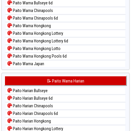
Paito Warna Bullseye 6d
Paito Warna Chinapools
Paito Warna Chinapools 6d
Paito Warna Hongkong
Paito Warna Hongkong Lottery
Paito Warna Hongkong Lottery 6d
Paito Warna Hongkong Lotto
Paito Warna Hongkong Pools 6d
Paito Warna Japan
Paito Warna Japan 6d
Paito Warna Korea
📝 Paito Warna Harian
Paito Warna Kuda Lari
Paito Harian Bullseye
Paito Warna Magnum Cambodia
Paito Harian Bullseye 6d
Paito Warna Nagoya
Paito Harian Chinapools
Paito Warna New York Midday
Paito Harian Chinapools 6d
Paito Warna North Carolina Day
Paito Harian Hongkong
Paito Warna Pcso
Paito Harian Hongkong Lottery