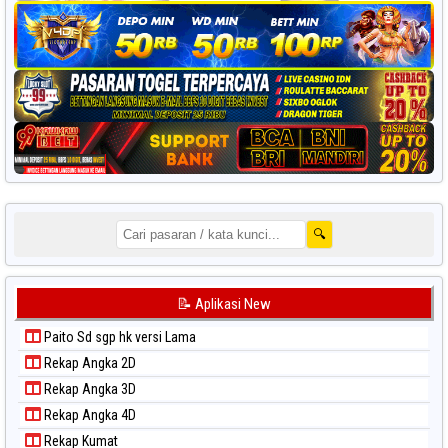
🔍
📝 Aplikasi New
Paito Sd sgp hk versi Lama
Rekap Angka 2D
Rekap Angka 3D
Rekap Angka 4D
Rekap Kumat