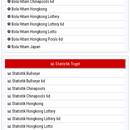
⚽ Bola Hitam Chinapools 6d
⚽ Bola Merah Pcso
⚽ Bola Hitam Hongkong
⚽ Bola Merah Sao Paulo
⚽ Bola Hitam Hongkong Lottery
⚽ Bola Merah Singapore
⚽ Bola Hitam Hongkong Lottery 6d
⚽ Bola Merah Sydney
⚽ Bola Hitam Hongkong Lotto
⚽ Bola Merah Sydney Lottery
⚽ Bola Hitam Hongkong Pools 6d
⚽ Bola Merah Sydney Lottery 6d
⚽ Bola Hitam Japan
⚽ Bola Merah Sydney Lotto
⚽ Bola Hitam Japan 6d
⚽ Bola Merah Sydney Pools 6d
⚽ Bola Hitam Korea
📊 Statistik Togel
⚽ Bola Merah Taipei
⚽ Bola Hitam Kuda Lari
⚽ Bola Merah Taiwan
📊 Statistik Bullseye
⚽ Bola Hitam Magnum Cambodia
📊 Statistik Bullseye 6d
⚽ Bola Hitam Nagoya
📊 Statistik Chinapools
⚽ Bola Hitam North Carolina Day
📊 Statistik Chinapools 6d
⚽ Bola Hitam Pcso
📊 Statistik Hongkong
⚽ Bola Hitam Sao Paulo
📊 Statistik Hongkong Lottery
⚽ Bola Hitam Singapore
📊 Statistik Hongkong Lottery 6d
⚽ Bola Hitam Sydney
📊 Statistik Hongkong Lotto
⚽ Bola Hitam Sydney Lottery