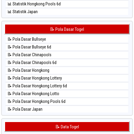
📊 Statistik Hongkong Pools 6d
⚽ Bola Hitam Sydney Lottery 6d
📊 Statistik Japan
⚽ Bola Hitam Sydney Lotto
📊 Statistik Japan 6d
⚽ Bola Hitam Sydney Pools 6d
📊 Statistik Korea
📝 Pola Dasar Togel
⚽ Bola Hitam Taipei
📊 Statistik Kuda Lari
⚽ Bola Hitam Taiwan
📝 Pola Dasar Bullseye
📊 Statistik Magnum Cambodia
📝 Pola Dasar Bullseye 6d
📊 Statistik Nagoya
📝 Pola Dasar Chinapools
📊 Statistik New York Midday
📝 Pola Dasar Chinapools 6d
📊 Statistik North Carolina Day
📝 Pola Dasar Hongkong
📊 Statistik Pcso
📝 Pola Dasar Hongkong Lottery
📊 Statistik Pennsylvania Day
📝 Pola Dasar Hongkong Lottery 6d
📊 Statistik Sao Paulo
📝 Pola Dasar Hongkong Lotto
📊 Statistik Singapore
📝 Pola Dasar Hongkong Pools 6d
📊 Statistik Sydney
📝 Pola Dasar Japan
📊 Statistik Sydney Lottery
📝 Pola Dasar Japan 6d
📊 Statistik Sydney Lottery 6d
📝 Pola Dasar Korea
📝 Data Togel
📊 Statistik Sydney Lotto
📝 Pola Dasar Kuda Lari