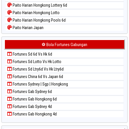
Paito Warna Pennsylvania Day
Paito Harian Hongkong Lottery 6d
Paito Warna Sao Paulo
Paito Harian Hongkong Lotto
Paito Warna Singapore
Paito Harian Hongkong Pools 6d
Paito Warna Sydney
Paito Harian Japan
Paito Warna Sydney Lottery
Paito Harian Japan 6d
Paito Warna Sydney Lottery 6d
Paito Harian Korea
⚽ Bola Fortunes Gabungan
Paito Warna Sydney Lotto
Paito Harian Kuda Lari
Paito Warna Sydney Pools 6d
Fortunes Sd 6d Vs Hk 6d
Paito Harian Magnum Cambodia
Paito Warna Taipei
Fortunes Sd Lotto Vs Hk Lotto
Paito Harian Nagoya
Paito Warna Taiwan
Fortunes Sd Ltry6d Vs Hk Ltry6d
Paito Harian New York Midday
Fortunes China 6d Vs Japan 6d
Paito Harian North Carolina Day
Fortunes Sydney | Sgp | Hongkong
Paito Harian Pcso
Fortunes Gab Sydney 6d
Paito Harian Pennsylvania Day
Fortunes Gab Hongkong 6d
Paito Harian Sao Paulo
Fortunes Gab Sydney 4d
Paito Harian Singapore
Fortunes Gab Hongkong 4d
Paito Harian Sydney
Paito Harian Sydney Lottery