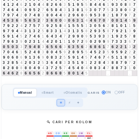
4
1
2
4
6
2
1
0
4
4
8
2
6
6
3
5
1
9
5
5
8
4
4
6
1
9
3
0
8
8
7
7
4
6
4
1
0
9
5
2
7
6
5
8
4
3
1
3
8
1
9
3
0
7
7
5
3
3
8
0
8
2
7
9
7
4
2
0
7
4
8
3
8
0
4
4
8
2
9
6
0
6
9
5
3
8
2
1
8
7
9
7
2
4
5
3
6
9
5
6
5
2
7
3
6
0
0
0
0
6
3
1
4
4
6
7
0
7
0
0
1
4
5
9
7
9
2
2
4
2
7
5
7
3
9
2
5
8
4
1
5
5
5
1
3
0
5
6
2
8
1
0
1
1
5
9
7
9
4
4
3
1
3
2
5
8
3
3
1
4
3
1
3
5
8
2
9
3
5
8
7
9
2
1
3
9
5
9
1
4
5
2
7
4
6
1
6
4
3
4
7
2
9
9
0
9
5
3
9
3
3
1
9
2
5
7
8
7
9
6
3
9
0
2
3
1
4
4
2
0
1
1
1
0
7
2
9
0
2
9
9
9
7
3
3
3
6
7
0
5
0
3
3
7
9
4
8
3
6
5
6
6
3
6
3
5
6
2
6
8
6
1
7
6
2
2
1
3
2
7
0
4
6
1
5
2
4
8
3
8
0
4
5
9
2
8
9
5
5
4
5
2
3
5
9
5
9
2
2
2
9
0
6
0
6
9
1
3
6
9
0
8
3
2
5
5
9
1
4
5
7
4
6
7
4
5
1
1
8
9
5
3
2
8
5
4
2
0
3
2
5
3
6
4
8
3
3
5
1
9
1
2
2
8
4
3
8
8
7
9
7
2
8
2
8
0
8
8
0
4
9
4
3
7
2
5
7
4
5
4
0
4
0
8
3
4
7
8
8
7
3
1
0
6
4
6
2
8
6
6
5
6
2
8
6
6
8
5
8
0
1
4
5
.
.
ON
OFF
Manual
Smart
Otomatis
GARIS
☀
⚡
✦
🔍 CARI PER KOLOM
AS
CO
KE
EK
JM
CL