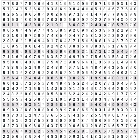
7
7
8
8
7
7
5
0
6
6
4
1
8
1
9
5
1
9
9
9
7
0
7
1
8
5
9
3
1
4
3
5
7
3
4
7
5
2
6
6
3
9
3
3
6
9
9
8
4
4
8
4
5
1
3
4
6
7
7
6
4
0
8
2
6
5
2
9
6
5
8
4
0
0
2
6
8
9
7
1
3
4
1
4
7
9
7
7
8
6
3
9
8
6
1
5
8
4
3
9
9
0
9
7
9
3
9
3
6
6
2
9
2
0
2
2
7
9
7
4
3
0
3
2
8
1
1
1
2
4
2
8
0
8
2
1
9
1
1
6
6
0
7
7
2
4
3
4
7
8
5
7
0
7
0
9
6
5
8
4
4
9
9
7
7
4
5
6
8
5
9
2
0
9
9
2
5
3
3
6
3
2
2
9
2
7
3
2
1
0
1
9
7
2
0
2
7
4
8
5
4
0
4
7
7
5
8
1
2
0
2
2
6
2
7
9
6
2
0
3
8
2
1
5
4
9
4
0
1
7
6
4
3
7
1
5
6
6
8
8
1
9
4
3
7
0
7
0
1
6
9
5
5
9
0
1
4
5
8
2
4
2
6
0
8
3
5
8
8
8
3
3
6
1
7
6
3
9
4
6
8
6
9
6
0
9
6
9
6
4
5
6
9
6
8
9
8
2
1
1
7
1
1
2
3
5
4
5
9
4
7
1
1
6
7
4
9
7
9
7
6
3
5
7
3
4
9
7
9
7
7
5
6
6
3
5
3
4
7
2
6
9
5
0
8
8
4
3
3
0
3
7
5
4
7
2
9
8
9
6
6
1
1
3
5
8
2
1
4
9
4
8
7
8
3
9
3
5
1
4
9
4
2
4
8
8
7
6
7
5
1
6
4
8
4
9
4
3
5
5
7
3
0
5
1
5
1
6
2
0
3
9
3
2
0
5
6
2
0
1
5
0
5
6
2
6
6
3
0
4
9
3
3
4
3
5
6
4
1
7
4
4
4
8
8
8
6
8
5
0
0
2
5
7
1
9
9
4
4
8
3
1
1
2
3
6
0
4
2
6
7
1
6
5
2
7
0
4
9
4
3
5
2
2
4
5
2
0
7
7
1
0
4
5
9
5
6
3
4
2
6
7
1
5
5
1
1
4
3
9
3
9
1
4
9
4
4
3
4
9
4
6
2
5
0
5
2
2
4
3
2
5
8
0
6
0
6
0
5
6
8
5
6
2
4
2
6
2
8
4
2
6
9
1
7
7
5
9
5
5
6
5
2
4
2
5
8
4
3
1
1
0
1
9
2
3
1
4
8
8
3
4
7
8
9
4
0
4
4
3
5
5
7
3
0
3
6
1
7
2
8
6
8
5
6
6
4
6
1
5
4
0
4
4
9
9
4
9
4
3
8
9
0
3
3
6
8
9
8
8
0
0
9
9
9
7
8
8
6
5
0
8
3
1
4
5
9
3
9
3
1
8
3
7
3
1
1
1
4
7
2
3
6
5
5
1
3
4
1
6
7
2
5
5
4
9
6
1
7
7
5
2
8
4
5
1
6
2
1
7
5
3
3
8
2
0
2
9
8
4
3
7
4
0
6
9
6
4
3
1
6
7
6
4
2
7
3
1
8
9
6
6
3
4
3
7
5
3
0
6
6
6
3
2
9
8
7
6
6
5
7
7
5
6
9
0
7
6
4
0
1
1
2
3
5
9
4
5
9
2
4
2
8
1
6
9
6
6
3
5
0
5
7
3
5
2
3
5
6
2
3
9
0
4
4
4
8
3
9
3
0
0
3
1
4
1
3
1
5
6
1
5
8
0
8
7