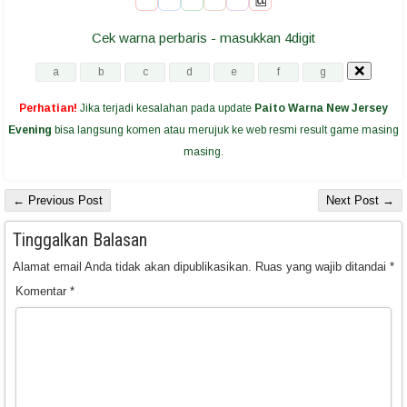
🆑
Cek warna perbaris - masukkan 4digit
Perhatian!
Jika terjadi kesalahan pada update
Paito Warna New Jersey
Evening
bisa langsung komen atau merujuk ke web resmi result game masing
masing.
← Previous Post
Next Post →
Tinggalkan Balasan
Alamat email Anda tidak akan dipublikasikan.
Ruas yang wajib ditandai
*
Komentar
*