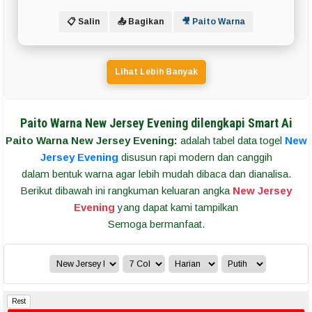
Prediksi
📋 Salin
📤 Bagikan
🎥 Paito Warna
Data Togel
Lihat Lebih Banyak
Bola Merah
8
Statistik
Paito Warna New Jersey Evening dilengkapi Smart Ai
Buku Mimpi
Paito Warna New Jersey Evening:
adalah tabel data togel
New
Jersey Evening
disusun rapi modern dan canggih
dalam bentuk warna agar lebih mudah dibaca dan dianalisa.
LIVE DRAW TERCEPAT
Berikut dibawah ini rangkuman keluaran angka
New Jersey
Evening
yang dapat kami tampilkan
HK Pools
Semoga bermanfaat.
SD Pools
SGP Pools
Rest