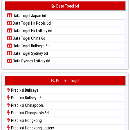
📝 Pola Dasar Sydney Pools 6d
Data Togel Korea
📝 Data Togel 6d
📝 Pola Dasar Taipei
Data Togel Kuda Lari
📝 Pola Dasar Taiwan
Data Togel Japan 6d
Data Togel Magnum Cambodia
Data Togel Hk Pools 6d
Data Togel Nagoya
Data Togel Hk Lottery 6d
Data Togel North Carolina Day
Data Togel China 6d
Data Togel Pcso
Data Togel Bullseye 6d
Data Togel Sao Paulo
Data Togel Sydney 6d
Data Togel Singapore
Data Sydney Lottery 6d
Data Togel Sydney
Data Togel Sydney Lottery
Data Togel Sydney Lottery 6d
📝 Prediksi Togel
Data Togel Sydney Lotto
Prediksi Bullseye
Data Togel Sydney Pools 6d
Prediksi Bullseye 6d
Data Togel Taipei
Prediksi Chinapools
Data Togel Taiwan
Prediksi Chinapools 6d
Prediksi Hongkong
Prediksi Hongkong Lottery