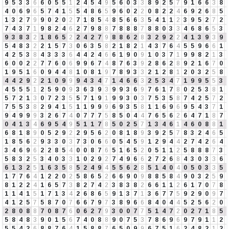
9
5
3
3
6
6
0
5
5
1
2
4
5
4
9
5
6
0
3
3
8
9
2
5
7
9
1
6
6
3
8
4
0
6
9
6
5
7
4
1
5
5
4
8
6
5
9
6
0
2
2
0
8
2
2
4
6
9
2
6
8
5
1
3
2
7
9
9
0
2
0
2
7
1
8
5
4
8
5
6
6
3
5
4
1
1
2
3
9
5
2
7
2
7
4
3
7
1
9
8
2
4
6
2
7
9
8
8
7
8
8
8
7
8
8
0
3
3
4
6
8
6
5
3
9
3
8
3
2
1
8
6
5
2
2
4
2
7
9
8
8
6
2
8
3
2
9
2
2
4
1
3
9
3
9
5
4
8
3
2
2
1
5
7
3
0
6
3
5
8
2
1
8
2
1
4
3
7
6
4
5
5
9
6
6
1
4
2
5
3
8
4
3
3
3
6
4
4
2
4
6
6
1
9
0
9
1
0
3
7
1
9
9
8
2
1
3
6
0
0
2
2
7
7
6
0
6
9
9
6
7
4
8
7
6
3
9
2
8
6
2
8
9
2
1
6
7
0
1
9
5
1
6
0
9
4
4
8
1
0
8
1
9
7
8
9
3
3
2
1
2
8
1
2
0
3
2
5
8
4
4
2
9
2
2
1
0
9
9
9
4
3
4
7
1
4
6
6
3
2
5
3
4
7
1
9
9
5
5
3
4
5
5
5
1
2
5
9
0
9
3
6
3
9
3
9
9
3
6
9
7
6
1
7
8
0
2
5
3
8
1
5
7
2
1
3
0
7
2
3
5
5
7
1
9
1
9
9
3
0
3
7
5
3
5
8
7
4
2
5
7
2
7
5
5
3
8
2
9
4
1
5
1
1
9
9
9
6
9
3
5
8
1
1
6
9
6
9
5
4
3
7
1
9
4
9
9
9
3
2
6
7
4
0
7
7
7
5
8
5
0
4
4
7
6
5
6
2
6
4
7
1
8
7
0
4
1
3
4
6
9
5
4
9
5
1
1
7
8
5
0
2
5
7
1
3
4
6
1
4
6
0
8
8
1
6
8
1
8
9
0
5
2
9
2
2
9
5
6
2
0
8
1
8
9
3
9
2
5
7
8
3
2
4
6
5
1
8
5
6
2
9
3
3
0
3
7
3
0
6
6
0
5
4
5
9
1
2
9
4
4
2
7
4
2
6
4
3
4
6
9
6
2
2
8
5
4
0
0
8
7
6
5
1
6
5
2
0
5
1
1
2
5
8
8
8
7
3
5
8
3
2
5
3
4
0
3
3
1
0
2
9
2
7
4
9
6
6
2
7
2
6
8
4
3
0
3
3
6
6
1
3
2
5
1
6
3
5
8
5
2
4
9
4
5
5
6
2
8
5
1
4
0
4
0
5
0
3
3
5
1
7
7
6
4
1
2
2
0
2
5
8
6
5
2
6
6
9
0
9
8
8
5
8
4
9
0
3
2
5
9
8
1
2
2
4
1
6
5
7
3
8
2
7
4
2
3
8
3
8
2
6
6
1
1
2
6
1
7
0
7
8
1
1
4
1
5
1
7
1
3
4
2
6
8
6
5
9
1
3
7
1
3
6
7
7
5
9
2
9
0
9
7
4
1
2
5
7
5
8
7
0
7
6
6
7
9
7
3
8
9
6
6
8
4
0
4
4
5
2
5
6
2
0
2
8
0
8
8
7
0
8
7
6
0
6
2
7
9
3
0
0
7
7
5
1
4
7
2
0
2
7
1
8
5
5
8
4
8
3
9
0
1
5
6
7
4
0
8
8
9
0
7
5
3
7
8
6
9
6
9
7
9
1
1
2
5
5
4
2
6
8
8
7
6
4
1
5
8
8
7
6
5
0
9
9
6
7
5
1
6
2
4
8
2
1
2