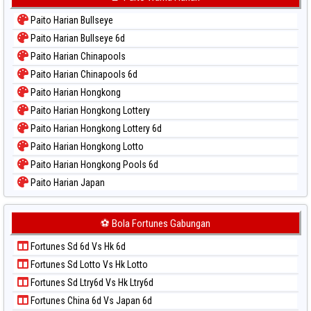
Paito Warna Kuda Lari
Paito Harian Bullseye
Paito Warna Magnum Cambodia
Paito Harian Bullseye 6d
Paito Warna Nagoya
Paito Harian Chinapools
Paito Warna New York Midday
Paito Harian Chinapools 6d
Paito Warna North Carolina Day
Paito Harian Hongkong
Paito Warna Pcso
Paito Harian Hongkong Lottery
Paito Warna Pennsylvania Day
Paito Harian Hongkong Lottery 6d
Paito Warna Sao Paulo
Paito Harian Hongkong Lotto
Paito Warna Singapore
Paito Harian Hongkong Pools 6d
Paito Warna Sydney
Paito Harian Japan
Paito Warna Sydney Lottery
Paito Harian Japan 6d
Paito Warna Sydney Lottery 6d
Paito Harian Korea
⚽ Bola Fortunes Gabungan
Paito Warna Sydney Lotto
Paito Harian Kuda Lari
Paito Warna Sydney Pools 6d
Fortunes Sd 6d Vs Hk 6d
Paito Harian Magnum Cambodia
Paito Warna Taipei
Fortunes Sd Lotto Vs Hk Lotto
Paito Harian Nagoya
Paito Warna Taiwan
Fortunes Sd Ltry6d Vs Hk Ltry6d
Paito Harian New York Midday
Fortunes China 6d Vs Japan 6d
Paito Harian North Carolina Day