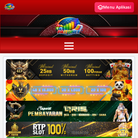
Menu Aplikasi
PAITO WARNA
Paito Warna HK
Paito Warna SD
Paito Warna SGP
Paito HK Lotto
Paito SD Lotto
Harian SD 6d