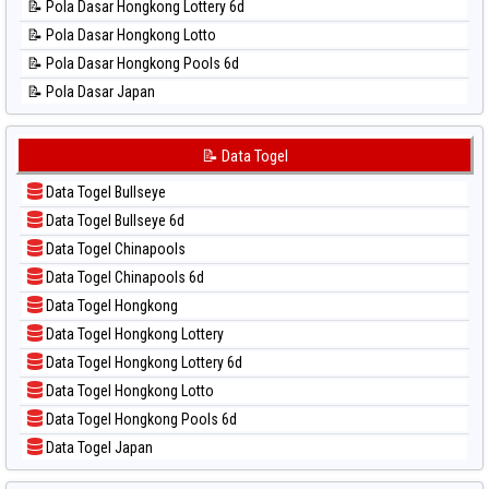
📝 Pola Dasar Hongkong Lottery 6d
📊 Statistik Sao Paulo
📝 Pola Dasar Hongkong Lotto
📊 Statistik Singapore
📝 Pola Dasar Hongkong Pools 6d
📊 Statistik Sydney
📝 Pola Dasar Japan
📊 Statistik Sydney Lottery
📝 Pola Dasar Japan 6d
📊 Statistik Sydney Lottery 6d
📝 Pola Dasar Korea
📝 Data Togel
📊 Statistik Sydney Lotto
📝 Pola Dasar Kuda Lari
📊 Statistik Sydney Pools 6d
Data Togel Bullseye
📝 Pola Dasar Magnum Cambodia
📊 Statistik Taipei
Data Togel Bullseye 6d
📝 Pola Dasar Nagoya
📊 Statistik Taiwan
Data Togel Chinapools
📝 Pola Dasar North Carolina Day
Data Togel Chinapools 6d
📝 Pola Dasar Pcso
Data Togel Hongkong
📝 Pola Dasar Sao Paulo
Data Togel Hongkong Lottery
📝 Pola Dasar Singapore
Data Togel Hongkong Lottery 6d
📝 Pola Dasar Sydney
Data Togel Hongkong Lotto
📝 Pola Dasar Sydney Lottery
Data Togel Hongkong Pools 6d
📝 Pola Dasar Sydney Lottery 6d
Data Togel Japan
📝 Pola Dasar Sydney Lotto
Data Togel Japan 6d