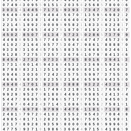
9
9
1
5
6
4
0
7
9
7
5
5
5
9
5
4
9
6
1
7
3
8
0
1
1
2
3
7
2
9
0
0
7
4
9
4
3
0
9
5
5
9
1
5
1
6
2
0
3
5
8
2
5
6
8
5
7
8
0
0
0
6
3
0
3
1
4
1
4
4
5
9
7
1
7
1
8
9
3
9
3
3
7
3
4
7
2
5
7
2
0
2
7
9
6
4
9
4
9
0
3
4
7
9
4
8
4
3
5
6
7
0
7
1
3
5
9
5
6
9
8
2
1
2
3
7
3
5
8
4
6
3
8
2
1
4
4
0
4
6
6
4
0
4
6
2
5
7
3
6
2
1
3
4
9
2
2
1
4
5
1
8
9
2
2
0
0
0
9
9
9
5
8
2
1
1
8
3
3
6
8
2
2
8
1
7
6
3
8
9
8
9
2
6
5
2
4
4
2
7
9
1
8
7
0
7
4
1
8
2
1
2
3
5
4
9
7
4
5
0
2
2
8
5
0
7
7
4
1
3
4
7
5
7
2
3
5
0
2
8
6
5
7
3
7
9
7
9
4
4
9
8
8
9
5
3
5
8
7
7
4
0
4
5
9
9
4
4
4
7
4
7
2
4
5
7
2
9
9
4
1
0
2
2
2
1
6
4
1
0
5
7
7
5
3
0
4
7
2
9
8
6
1
7
8
8
8
8
7
0
9
3
3
8
2
3
1
0
4
4
5
7
0
5
5
8
8
3
5
8
3
6
6
8
5
0
2
4
6
1
1
9
1
2
8
1
7
2
7
5
3
7
2
5
7
3
3
6
7
6
4
1
0
7
9
7
8
4
1
3
4
6
8
4
5
4
9
2
7
3
2
5
0
7
3
3
6
8
7
6
5
2
8
0
1
6
7
3
9
4
1
5
3
3
7
3
1
4
0
0
1
4
5
9
4
3
6
9
4
5
3
2
5
3
3
6
9
6
5
9
2
6
8
3
8
7
9
8
8
8
3
2
1
3
2
5
1
0
1
2
9
8
0
8
8
0
1
0
1
1
4
5
0
5
3
0
9
4
6
1
3
0
3
0
3
7
2
4
2
6
3
5
7
5
3
5
9
9
7
7
3
7
5
5
1
0
4
6
6
6
3
6
8
3
0
3
8
2
3
5
8
2
1
8
4
3
6
5
9
9
9
6
4
3
5
8
0
4
9
4
0
4
1
7
0
1
1
9
2
3
0
3
3
8
8
8
7
9
3
2
2
4
4
3
2
9
2
1
7
2
6
2
8
2
6
6
0
6
1
7
4
9
4
3
2
1
8
9
5
5
1
1
2
7
6
5
6
2
7
9
9
2
9
2
9
5
2
7
9
8
1
8
0
8
4
4
9
0
9
0
9
8
5
4
2
4
1
3
4
4
5
4
4
7
2
9
6
9
5
5
8
7
9
6
6
5
7
1
7
8
7
5
9
1
1
9
4
5
0
5
3
2
7
6
7
4
0
4
2
2
4
3
7
1
4
5
1
0
8
6
5
9
6
5
6
2
7
5
8
1
9
1
2
0
7
6
4
6
9
7
8
6
9
7
9
9
9
4
4
7
6
4
1
1
8
1
9
7
1
3
8
2
8
2
4
8
1
9
7
9
7
2
9
4
1
0
2
2
3
5
5
2
7
9
5
4
3
7
7
0
8
4
3
8
4
9
8
5
4
8
1
7
1
8
2
8
2
3
5
9
1
6
9
6
7
5
0
5
5
5
1
9
8
8
1
2
3
1
7
8
8
9
2
8
1
9
3
5
9
5
8
0
0
0
0
8
6
5
0
5
9
9
9
6
6
3
4
7
7
5
3
9
3
7
1
8
1
9
8
6
5
3
6
0
4
4
9
7
1
5
6
4
1
8
6
5
9