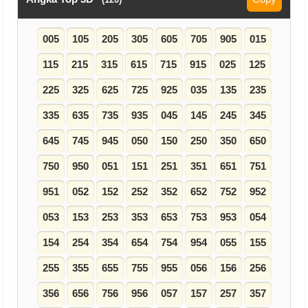
005
105
205
305
605
705
905
015
115
215
315
615
715
915
025
125
225
325
625
725
925
035
135
235
335
635
735
935
045
145
245
345
645
745
945
050
150
250
350
650
750
950
051
151
251
351
651
751
951
052
152
252
352
652
752
952
053
153
253
353
653
753
953
054
154
254
354
654
754
954
055
155
255
355
655
755
955
056
156
256
356
656
756
956
057
157
257
357