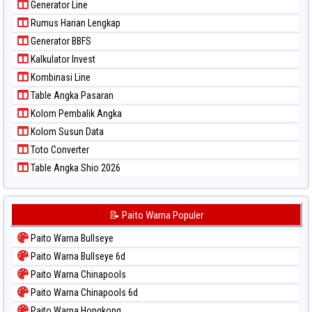
Generator Line
Rumus Harian Lengkap
Generator BBFS
Kalkulator Invest
Kombinasi Line
Table Angka Pasaran
Kolom Pembalik Angka
Kolom Susun Data
Toto Converter
Table Angka Shio 2026
📝 Paito Warna Populer
Paito Warna Bullseye
Paito Warna Bullseye 6d
Paito Warna Chinapools
Paito Warna Chinapools 6d
Paito Warna Hongkong