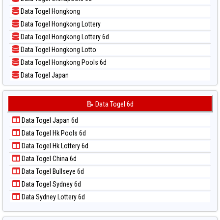
📝 Pola Dasar Pcso
Data Togel Hongkong
📝 Pola Dasar Sao Paulo
Data Togel Hongkong Lottery
📝 Pola Dasar Singapore
Data Togel Hongkong Lottery 6d
📝 Pola Dasar Sydney
Data Togel Hongkong Lotto
📝 Pola Dasar Sydney Lottery
Data Togel Hongkong Pools 6d
📝 Pola Dasar Sydney Lottery 6d
Data Togel Japan
📝 Pola Dasar Sydney Lotto
Data Togel Japan 6d
📝 Pola Dasar Sydney Pools 6d
Data Togel Korea
📝 Data Togel 6d
📝 Pola Dasar Taipei
Data Togel Kuda Lari
📝 Pola Dasar Taiwan
Data Togel Japan 6d
Data Togel Magnum Cambodia
Data Togel Hk Pools 6d
Data Togel Nagoya
Data Togel Hk Lottery 6d
Data Togel North Carolina Day
Data Togel China 6d
Data Togel Pcso
Data Togel Bullseye 6d
Data Togel Sao Paulo
Data Togel Sydney 6d
Data Togel Singapore
Data Sydney Lottery 6d
Data Togel Sydney
Data Togel Sydney Lottery