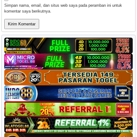
Simpan nama, email, dan situs web saya pada peramban ini untuk
komentar saya berikutnya.