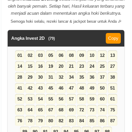
HK Lotto
oleh banyak pemain. Setiap hari, Hasil keluaran terbaru yang
menjadi acuan dalam menentukan angka hoki berikutnya.
SD Lotto
Semoga hoki selalu, rezeki lancar & jackpot besar untuk Anda 🎉
CN Pools
Angka Invest 2D
Copy
(79)
01
02
03
05
06
08
09
10
12
13
14
15
16
19
20
21
23
24
25
27
28
29
30
31
32
34
35
36
37
38
41
42
43
45
46
47
48
49
50
51
52
53
54
55
56
57
58
59
60
61
63
64
65
67
68
69
72
73
74
75
76
78
79
80
82
83
84
85
86
87
89
90
91
92
94
95
96
97
98