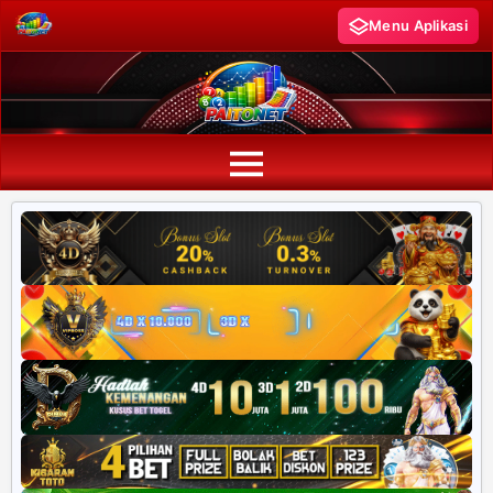
Menu Aplikasi
PAITO WARNA
Paito Warna HK
Paito Warna SD
Paito Warna SGP
Paito HK Lotto
Paito SD Lotto
Harian SD 6d