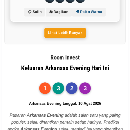
Prediksi
📋 Salin
📤 Bagikan
🎥 Paito Warna
Data Togel
Bola Merah
8
Lihat Lebih Banyak
Statistik
Room invest
Buku Mimpi
Keluaran Arkansas Evening Hari Ini
LIVE DRAW TERCEPAT
1
3
2
3
HK Pools
SD Pools
Arkansas Evening tanggal: 10 Agst 2026
Pasaran
Arkansas Evening
adalah salah satu yang paling
SGP Pools
populer, selalu dinantikan pemain setiap harinya. Prediksi
angka
Arkansas Evening
selalu menjadi hal yang dinantikan