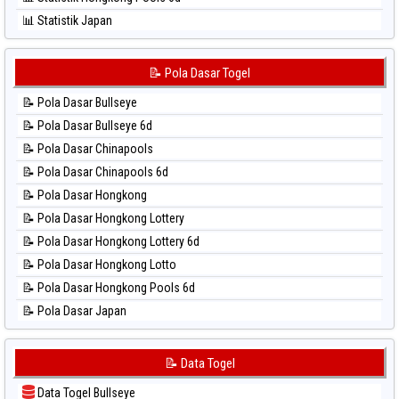
⚽ Bola Hitam Sydney Lottery 6d
📊 Statistik Japan
⚽ Bola Hitam Sydney Lotto
📊 Statistik Japan 6d
⚽ Bola Hitam Sydney Pools 6d
📊 Statistik Korea
📝 Pola Dasar Togel
⚽ Bola Hitam Taipei
📊 Statistik Kuda Lari
⚽ Bola Hitam Taiwan
📝 Pola Dasar Bullseye
📊 Statistik Magnum Cambodia
📝 Pola Dasar Bullseye 6d
📊 Statistik Nagoya
📝 Pola Dasar Chinapools
📊 Statistik New York Midday
📝 Pola Dasar Chinapools 6d
📊 Statistik North Carolina Day
📝 Pola Dasar Hongkong
📊 Statistik Pcso
📝 Pola Dasar Hongkong Lottery
📊 Statistik Pennsylvania Day
📝 Pola Dasar Hongkong Lottery 6d
📊 Statistik Sao Paulo
📝 Pola Dasar Hongkong Lotto
📊 Statistik Singapore
📝 Pola Dasar Hongkong Pools 6d
📊 Statistik Sydney
📝 Pola Dasar Japan
📊 Statistik Sydney Lottery
📝 Pola Dasar Japan 6d
📊 Statistik Sydney Lottery 6d
📝 Pola Dasar Korea
📝 Data Togel
📊 Statistik Sydney Lotto
📝 Pola Dasar Kuda Lari
📊 Statistik Sydney Pools 6d
Data Togel Bullseye