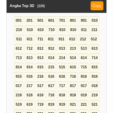
Angka Top 3D
Copy
(120)
001
201
501
601
701
801
901
010
210
510
610
710
810
910
011
211
511
611
711
811
911
012
212
512
612
712
812
912
013
213
513
613
713
813
913
014
214
514
614
714
814
914
015
215
515
615
715
815
915
016
216
516
616
716
816
916
017
217
517
617
717
817
917
018
218
518
618
718
818
918
019
219
519
619
719
819
919
021
221
521