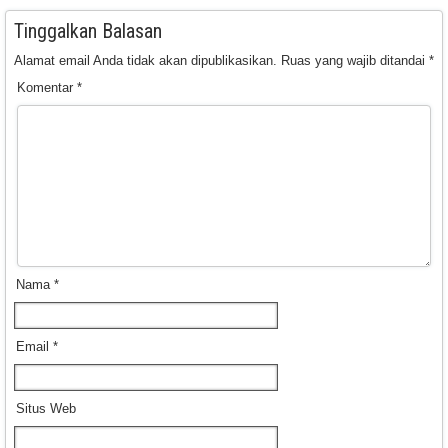
Tinggalkan Balasan
Alamat email Anda tidak akan dipublikasikan.
Ruas yang wajib ditandai
*
Komentar
*
Nama
*
Email
*
Situs Web