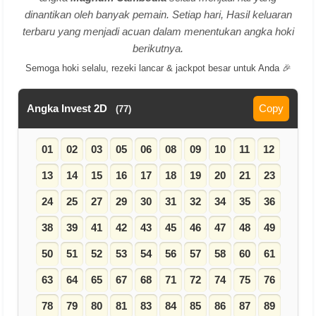
HK Lotto
dinantikan oleh banyak pemain. Setiap hari, Hasil keluaran
terbaru yang menjadi acuan dalam menentukan angka hoki
SD Lotto
berikutnya.
CN Pools
Semoga hoki selalu, rezeki lancar & jackpot besar untuk Anda 🎉
Angka Invest 2D
Copy
(77)
01
02
03
05
06
08
09
10
11
12
13
14
15
16
17
18
19
20
21
23
24
25
27
29
30
31
32
34
35
36
38
39
41
42
43
45
46
47
48
49
50
51
52
53
54
56
57
58
60
61
63
64
65
67
68
71
72
74
75
76
78
79
80
81
83
84
85
86
87
89