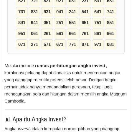
621
721
821
921
031
231
531
631
731
831
931
041
241
541
641
741
841
941
051
251
551
651
751
851
951
061
261
561
661
761
861
961
071
271
571
671
771
871
971
081
Melalui metode
rumus perhitungan angka invest
,
kombinasi peluang dapat dianalisis untuk menemukan angka
yang dianggap memiliki potensi lebih besar. Dengan begitu,
pemain tidak hanya mengandalkan perasaan, tetapi juga
menggunakan pola dan hitungan dalam memilih angka Magnum
Cambodia.
📊 Apa itu Angka Invest?
Angka
invest
adalah kumpulan nomor pilihan yang dianggap