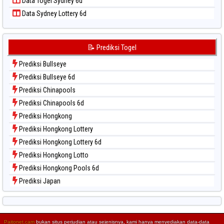
Data Togel Sydney 6d
Data Togel Singapore
Data Sydney Lottery 6d
Data Togel Sydney
Data Togel Sydney Lottery
Data Togel Sydney Lottery 6d
📝 Prediksi Togel
Data Togel Sydney Lotto
Prediksi Bullseye
Data Togel Sydney Pools 6d
Prediksi Bullseye 6d
Data Togel Taipei
Prediksi Chinapools
Data Togel Taiwan
Prediksi Chinapools 6d
Prediksi Hongkong
Prediksi Hongkong Lottery
Prediksi Hongkong Lottery 6d
Prediksi Hongkong Lotto
Prediksi Hongkong Pools 6d
Prediksi Japan
Prediksi Japan 6d
Prediksi Korea
Prediksi Kuda Lari
Paitonet.cam
bukan situs perjudian atau sejenisnya, kami hanya menyediakan data-data