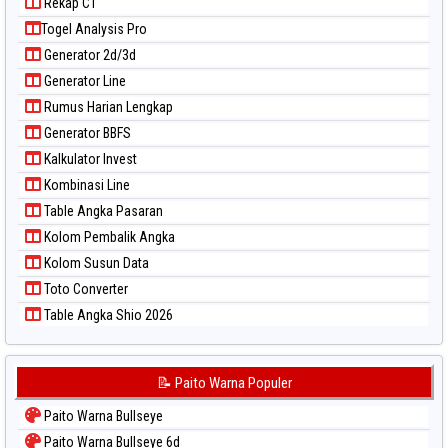
Rekap CT
Togel Analysis Pro
Generator 2d/3d
Generator Line
Rumus Harian Lengkap
Generator BBFS
Kalkulator Invest
Kombinasi Line
Table Angka Pasaran
Kolom Pembalik Angka
Kolom Susun Data
Toto Converter
Table Angka Shio 2026
📝 Paito Warna Populer
Paito Warna Bullseye
Paito Warna Bullseye 6d