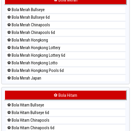
Paito Harian Sydney Lotto
⚽ Bola Merah Bullseye
Paito Harian Sydney Pools 6d
⚽ Bola Merah Bullseye 6d
Paito Harian Taipei
⚽ Bola Merah Chinapools
Paito Harian Taiwan
⚽ Bola Merah Chinapools 6d
⚽ Bola Merah Hongkong
⚽ Bola Merah Hongkong Lottery
⚽ Bola Merah Hongkong Lottery 6d
⚽ Bola Merah Hongkong Lotto
⚽ Bola Merah Hongkong Pools 6d
⚽ Bola Merah Japan
⚽ Bola Merah Japan 6d
⚽ Bola Merah Korea
⚽ Bola Hitam
⚽ Bola Merah Kuda Lari
⚽ Bola Hitam Bullseye
⚽ Bola Merah Magnum Cambodia
⚽ Bola Hitam Bullseye 6d
⚽ Bola Merah Nagoya
⚽ Bola Hitam Chinapools
⚽ Bola Merah North Carolina Day
⚽ Bola Hitam Chinapools 6d