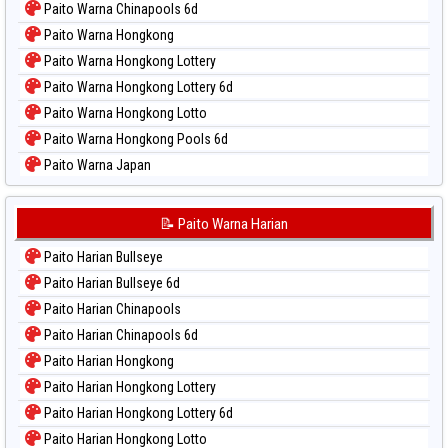
Paito Warna Chinapools 6d
Paito Warna Hongkong
Paito Warna Hongkong Lottery
Paito Warna Hongkong Lottery 6d
Paito Warna Hongkong Lotto
Paito Warna Hongkong Pools 6d
Paito Warna Japan
Paito Warna Japan 6d
Paito Warna Korea
📝 Paito Warna Harian
Paito Warna Kuda Lari
Paito Harian Bullseye
Paito Warna Magnum Cambodia
Paito Harian Bullseye 6d
Paito Warna Nagoya
Paito Harian Chinapools
Paito Warna New York Midday
Paito Harian Chinapools 6d
Paito Warna North Carolina Day
Paito Harian Hongkong
Paito Warna Pcso
Paito Harian Hongkong Lottery
Paito Warna Pennsylvania Day
Paito Harian Hongkong Lottery 6d
Paito Warna Sao Paulo
Paito Harian Hongkong Lotto