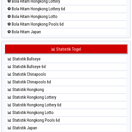
⚽ Bola Hitam Hongkong Lottery
⚽ Bola Merah Singapore
⚽ Bola Hitam Hongkong Lottery 6d
⚽ Bola Merah Sydney
⚽ Bola Hitam Hongkong Lotto
⚽ Bola Merah Sydney Lottery
⚽ Bola Hitam Hongkong Pools 6d
⚽ Bola Merah Sydney Lottery 6d
⚽ Bola Hitam Japan
⚽ Bola Merah Sydney Lotto
⚽ Bola Hitam Japan 6d
⚽ Bola Merah Sydney Pools 6d
⚽ Bola Hitam Korea
📊 Statistik Togel
⚽ Bola Merah Taipei
⚽ Bola Hitam Kuda Lari
⚽ Bola Merah Taiwan
📊 Statistik Bullseye
⚽ Bola Hitam Magnum Cambodia
📊 Statistik Bullseye 6d
⚽ Bola Hitam Nagoya
📊 Statistik Chinapools
⚽ Bola Hitam North Carolina Day
📊 Statistik Chinapools 6d
⚽ Bola Hitam Pcso
📊 Statistik Hongkong
⚽ Bola Hitam Sao Paulo
📊 Statistik Hongkong Lottery
⚽ Bola Hitam Singapore
📊 Statistik Hongkong Lottery 6d
⚽ Bola Hitam Sydney
📊 Statistik Hongkong Lotto
⚽ Bola Hitam Sydney Lottery
📊 Statistik Hongkong Pools 6d
⚽ Bola Hitam Sydney Lottery 6d
📊 Statistik Japan
⚽ Bola Hitam Sydney Lotto