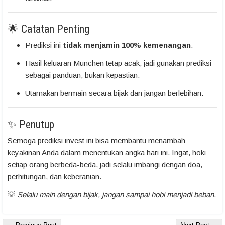
🌟 Catatan Penting
Prediksi ini
tidak menjamin 100% kemenangan
.
Hasil keluaran Munchen tetap acak, jadi gunakan prediksi
sebagai panduan, bukan kepastian.
Utamakan bermain secara bijak dan jangan berlebihan.
✨ Penutup
Semoga prediksi invest ini bisa membantu menambah
keyakinan Anda dalam menentukan angka hari ini. Ingat, hoki
setiap orang berbeda-beda, jadi selalu imbangi dengan doa,
perhitungan, dan keberanian.
💡
Selalu main dengan bijak, jangan sampai hobi menjadi beban.