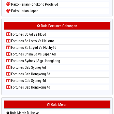
Paito Warna Singapore
Paito Harian Hongkong Pools 6d
Paito Warna Sydney
Paito Harian Japan
Paito Warna Sydney Lottery
Paito Harian Japan 6d
Paito Warna Sydney Lottery 6d
Paito Harian Korea
⚽ Bola Fortunes Gabungan
Paito Warna Sydney Lotto
Paito Harian Kuda Lari
Paito Warna Sydney Pools 6d
Fortunes Sd 6d Vs Hk 6d
Paito Harian Magnum Cambodia
Paito Warna Taipei
Fortunes Sd Lotto Vs Hk Lotto
Paito Harian Nagoya
Paito Warna Taiwan
Fortunes Sd Ltry6d Vs Hk Ltry6d
Paito Harian New York Midday
Fortunes China 6d Vs Japan 6d
Paito Harian North Carolina Day
Fortunes Sydney | Sgp | Hongkong
Paito Harian Pcso
Fortunes Gab Sydney 6d
Paito Harian Pennsylvania Day
Fortunes Gab Hongkong 6d
Paito Harian Sao Paulo
Fortunes Gab Sydney 4d
Paito Harian Singapore
Fortunes Gab Hongkong 4d
Paito Harian Sydney
Paito Harian Sydney Lottery
Paito Harian Sydney Lottery 6d
⚽ Bola Merah
Paito Harian Sydney Lotto
⚽ Bola Merah Bullseye