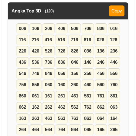
Angka Top 3D
Copy
(120)
006
106
206
406
506
706
806
016
116
216
416
516
716
816
026
126
226
426
526
726
826
036
136
236
436
536
736
836
046
146
246
446
546
746
846
056
156
256
456
556
756
856
060
160
260
460
560
760
860
061
161
261
461
561
761
861
062
162
262
462
562
762
862
063
163
263
463
563
763
863
064
164
264
464
564
764
864
065
165
265