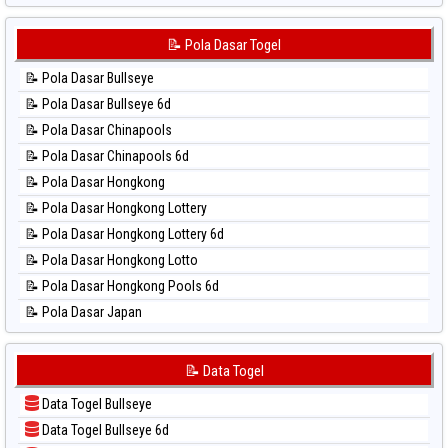
📊 Statistik Japan 6d
⚽ Bola Hitam Sydney Pools 6d
📊 Statistik Korea
📝 Pola Dasar Togel
⚽ Bola Hitam Taipei
📊 Statistik Kuda Lari
⚽ Bola Hitam Taiwan
📝 Pola Dasar Bullseye
📊 Statistik Magnum Cambodia
📝 Pola Dasar Bullseye 6d
📊 Statistik Nagoya
📝 Pola Dasar Chinapools
📊 Statistik New York Midday
📝 Pola Dasar Chinapools 6d
📊 Statistik North Carolina Day
📝 Pola Dasar Hongkong
📊 Statistik Pcso
📝 Pola Dasar Hongkong Lottery
📊 Statistik Pennsylvania Day
📝 Pola Dasar Hongkong Lottery 6d
📊 Statistik Sao Paulo
📝 Pola Dasar Hongkong Lotto
📊 Statistik Singapore
📝 Pola Dasar Hongkong Pools 6d
📊 Statistik Sydney
📝 Pola Dasar Japan
📊 Statistik Sydney Lottery
📝 Pola Dasar Japan 6d
📊 Statistik Sydney Lottery 6d
📝 Pola Dasar Korea
📝 Data Togel
📊 Statistik Sydney Lotto
📝 Pola Dasar Kuda Lari
📊 Statistik Sydney Pools 6d
Data Togel Bullseye
📝 Pola Dasar Magnum Cambodia
📊 Statistik Taipei
Data Togel Bullseye 6d
📝 Pola Dasar Nagoya