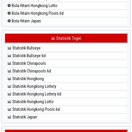
⚽ Bola Merah Sydney
⚽ Bola Hitam Hongkong Lotto
⚽ Bola Merah Sydney Lottery
⚽ Bola Hitam Hongkong Pools 6d
⚽ Bola Merah Sydney Lottery 6d
⚽ Bola Hitam Japan
⚽ Bola Merah Sydney Lotto
⚽ Bola Hitam Japan 6d
⚽ Bola Merah Sydney Pools 6d
⚽ Bola Hitam Korea
📊 Statistik Togel
⚽ Bola Merah Taipei
⚽ Bola Hitam Kuda Lari
⚽ Bola Merah Taiwan
📊 Statistik Bullseye
⚽ Bola Hitam Magnum Cambodia
📊 Statistik Bullseye 6d
⚽ Bola Hitam Nagoya
📊 Statistik Chinapools
⚽ Bola Hitam North Carolina Day
📊 Statistik Chinapools 6d
⚽ Bola Hitam Pcso
📊 Statistik Hongkong
⚽ Bola Hitam Sao Paulo
📊 Statistik Hongkong Lottery
⚽ Bola Hitam Singapore
📊 Statistik Hongkong Lottery 6d
⚽ Bola Hitam Sydney
📊 Statistik Hongkong Lotto
⚽ Bola Hitam Sydney Lottery
📊 Statistik Hongkong Pools 6d
⚽ Bola Hitam Sydney Lottery 6d
📊 Statistik Japan
⚽ Bola Hitam Sydney Lotto
📊 Statistik Japan 6d
⚽ Bola Hitam Sydney Pools 6d