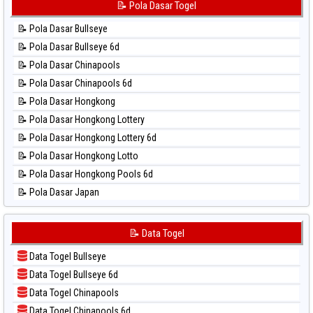
📊 Statistik Korea
📝 Pola Dasar Togel
⚽ Bola Hitam Taipei
📊 Statistik Kuda Lari
⚽ Bola Hitam Taiwan
📝 Pola Dasar Bullseye
📊 Statistik Magnum Cambodia
📝 Pola Dasar Bullseye 6d
📊 Statistik Nagoya
📝 Pola Dasar Chinapools
📊 Statistik New York Midday
📝 Pola Dasar Chinapools 6d
📊 Statistik North Carolina Day
📝 Pola Dasar Hongkong
📊 Statistik Pcso
📝 Pola Dasar Hongkong Lottery
📊 Statistik Pennsylvania Day
📝 Pola Dasar Hongkong Lottery 6d
📊 Statistik Sao Paulo
📝 Pola Dasar Hongkong Lotto
📊 Statistik Singapore
📝 Pola Dasar Hongkong Pools 6d
📊 Statistik Sydney
📝 Pola Dasar Japan
📊 Statistik Sydney Lottery
📝 Pola Dasar Japan 6d
📊 Statistik Sydney Lottery 6d
📝 Pola Dasar Korea
📝 Data Togel
📊 Statistik Sydney Lotto
📝 Pola Dasar Kuda Lari
📊 Statistik Sydney Pools 6d
Data Togel Bullseye
📝 Pola Dasar Magnum Cambodia
📊 Statistik Taipei
Data Togel Bullseye 6d
📝 Pola Dasar Nagoya
📊 Statistik Taiwan
Data Togel Chinapools
📝 Pola Dasar North Carolina Day
Data Togel Chinapools 6d