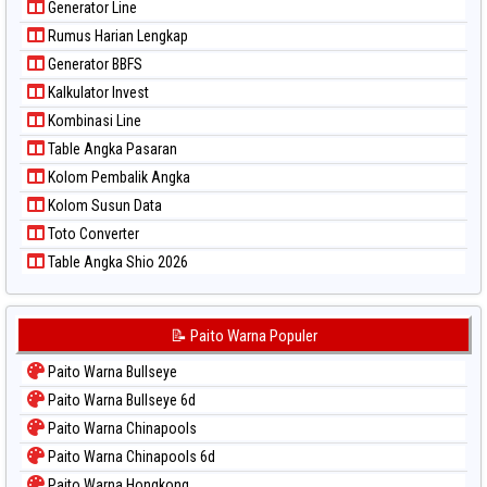
Generator Line
Rumus Harian Lengkap
Generator BBFS
Kalkulator Invest
Kombinasi Line
Table Angka Pasaran
Kolom Pembalik Angka
Kolom Susun Data
Toto Converter
Table Angka Shio 2026
📝 Paito Warna Populer
Paito Warna Bullseye
Paito Warna Bullseye 6d
Paito Warna Chinapools
Paito Warna Chinapools 6d
Paito Warna Hongkong