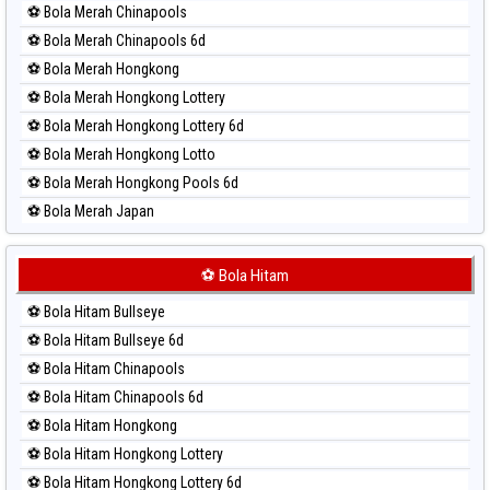
⚽ Bola Merah Chinapools
Paito Harian Taiwan
⚽ Bola Merah Chinapools 6d
⚽ Bola Merah Hongkong
⚽ Bola Merah Hongkong Lottery
⚽ Bola Merah Hongkong Lottery 6d
⚽ Bola Merah Hongkong Lotto
⚽ Bola Merah Hongkong Pools 6d
⚽ Bola Merah Japan
⚽ Bola Merah Japan 6d
⚽ Bola Merah Korea
⚽ Bola Hitam
⚽ Bola Merah Kuda Lari
⚽ Bola Hitam Bullseye
⚽ Bola Merah Magnum Cambodia
⚽ Bola Hitam Bullseye 6d
⚽ Bola Merah Nagoya
⚽ Bola Hitam Chinapools
⚽ Bola Merah North Carolina Day
⚽ Bola Hitam Chinapools 6d
⚽ Bola Merah Pcso
⚽ Bola Hitam Hongkong
⚽ Bola Merah Sao Paulo
⚽ Bola Hitam Hongkong Lottery
⚽ Bola Merah Singapore
⚽ Bola Hitam Hongkong Lottery 6d