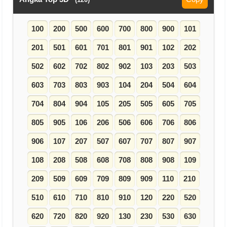
100
200
500
600
700
800
900
101
201
501
601
701
801
901
102
202
502
602
702
802
902
103
203
503
603
703
803
903
104
204
504
604
704
804
904
105
205
505
605
705
805
905
106
206
506
606
706
806
906
107
207
507
607
707
807
907
108
208
508
608
708
808
908
109
209
509
609
709
809
909
110
210
510
610
710
810
910
120
220
520
620
720
820
920
130
230
530
630