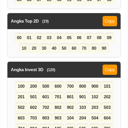
Angka Top 2D
Copy
(19)
00
01
02
03
04
05
06
07
08
09
10
20
30
40
50
60
70
80
90
Angka Invest 3D
Copy
(120)
100
200
500
600
700
800
900
101
201
501
601
701
801
901
102
202
502
602
702
802
902
103
203
503
603
703
803
903
104
204
504
604