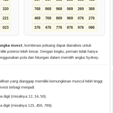
320
768
868
968
069
269
369
221
469
769
869
969
076
276
023
376
476
776
876
976
086
angka invest
, kombinasi peluang dapat dianalisis untuk
i potensi lebih besar. Dengan begitu, pemain tidak hanya
enggunakan pola dan hitungan dalam memilih angka Sydney.
lihan yang dianggap memiliki kemungkinan muncul lebih tinggi
nvest terbagi menjadi:
digit (misalnya 12, 34, 56).
 digit (misalnya 123, 456, 789).