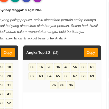
Sydney tanggal: 8 Agst 2026
 yang paling populer, selalu dinantikan pemain setiap harinya.
adi hal yang dinantikan oleh banyak pemain. Setiap hari, Hasil
jadi acuan dalam menentukan angka hoki berikutnya.
u, rezeki lancar & jackpot besar untuk Anda 🎉
Copy
Angka Top 2D
Copy
(19)
09
10
06
16
26
36
46
56
60
61
19
20
62
63
64
65
66
67
68
69
29
31
76
86
96
40
41
50
52