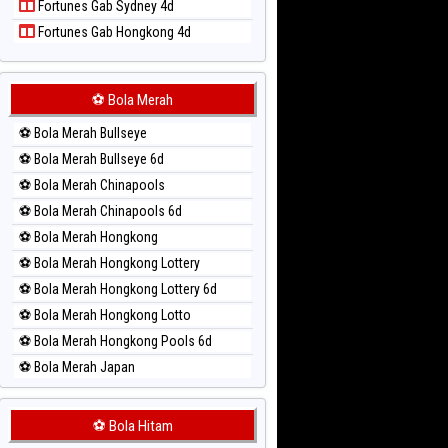
Fortunes Gab Sydney 4d
Paito Harian Singapore
Fortunes Gab Hongkong 4d
Paito Harian Sydney
Paito Harian Sydney Lottery
Paito Harian Sydney Lottery 6d
⚽ Bola Merah
Paito Harian Sydney Lotto
⚽ Bola Merah Bullseye
Paito Harian Sydney Pools 6d
⚽ Bola Merah Bullseye 6d
Paito Harian Taipei
⚽ Bola Merah Chinapools
Paito Harian Taiwan
⚽ Bola Merah Chinapools 6d
⚽ Bola Merah Hongkong
⚽ Bola Merah Hongkong Lottery
⚽ Bola Merah Hongkong Lottery 6d
⚽ Bola Merah Hongkong Lotto
⚽ Bola Merah Hongkong Pools 6d
⚽ Bola Merah Japan
⚽ Bola Merah Japan 6d
⚽ Bola Merah Korea
⚽ Bola Hitam
⚽ Bola Merah Kuda Lari