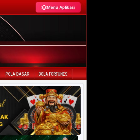
Menu Aplikasi
LIVE DRAW TERCEPAT
HK Pools
SD Pools
POLA DASAR
BOLA FORTUNES
SGP Pools
HK Lotto
SD Lotto
CN Pools