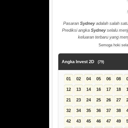
Pasaran
Sydney
adalah salah satu
Prediksi angka
Sydney
selalu menj
keluaran terbaru yang men
Semoga hoki selal
Angka Invest 2D
(79)
01
02
04
05
06
08
12
13
14
16
17
18
21
23
24
25
26
27
32
34
35
36
37
38
42
43
45
46
47
49