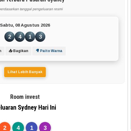
berdasarkan tanggal pengeluaran resmi
Sabtu, 08 Agustus 2026
2
4
1
3
n
📤 Bagikan
🎥 Paito Warna
Lihat Lebih Banyak
Room invest
luaran Sydney Hari Ini
2
4
1
3