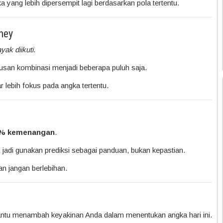
a yang lebih dipersempit lagi berdasarkan pola tertentu.
ney
ayak diikuti
.
atusan kombinasi menjadi beberapa puluh saja.
 lebih fokus pada angka tertentu.
0% kemenangan
.
 jadi gunakan prediksi sebagai panduan, bukan kepastian.
n jangan berlebihan.
antu menambah keyakinan Anda dalam menentukan angka hari ini.