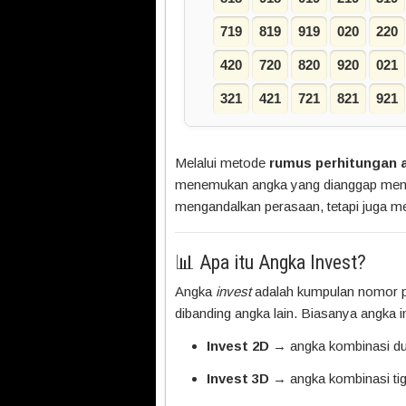
719
819
919
020
220
420
720
820
920
021
321
421
721
821
921
Melalui metode
rumus perhitungan 
menemukan angka yang dianggap memilik
mengandalkan perasaan, tetapi juga m
📊 Apa itu Angka Invest?
Angka
invest
adalah kumpulan nomor pi
dibanding angka lain. Biasanya angka i
Invest 2D
→ angka kombinasi dua 
Invest 3D
→ angka kombinasi tiga