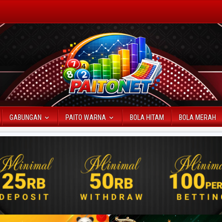
RUMUS POPULER
APLIKASI & TOOLS UTAMA
Rekap 2D
Smart Paito
Rekap Angka 4D
Prediksi
GABUNGAN
PAITO WARNA
BOLA HITAM
BOLA MERAH
Paito Harian
Data Togel
BBFS
Bola Merah
8
Rumus Harian
Statistik
Buku Mimpi