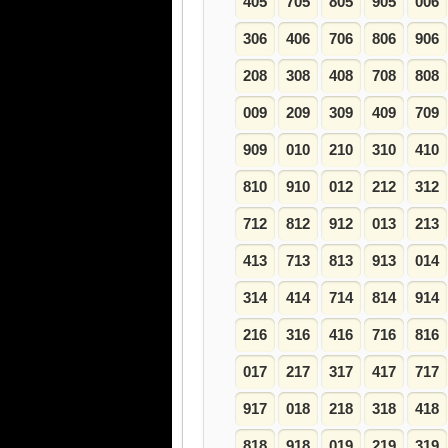
405
705
805
905
006
306
406
706
806
906
208
308
408
708
808
009
209
309
409
709
909
010
210
310
410
810
910
012
212
312
712
812
912
013
213
413
713
813
913
014
314
414
714
814
914
216
316
416
716
816
017
217
317
417
717
917
018
218
318
418
818
918
019
219
319