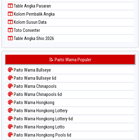
Table Angka Pasaran
Kolom Pembalik Angka
Kolom Susun Data
Toto Converter
Table Angka Shio 2026
📝 Paito Warna Populer
Paito Warna Bullseye
Paito Warna Bullseye 6d
Paito Warna Chinapools
Paito Warna Chinapools 6d
Paito Warna Hongkong
Paito Warna Hongkong Lottery
Paito Warna Hongkong Lottery 6d
Paito Warna Hongkong Lotto
Paito Warna Hongkong Pools 6d