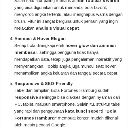
Salah satu fitur paling menarik adalah
toolbar 8 warna
yang bisa digunakan untuk menandai bola favorit,
menyoroti angka tertentu, atau menghapus warna dengan
brush. Fitur ini sangat berguna untuk pemain yang ingin
melakukan
analisis visual cepat
.
Animasi & Hover Elegan
Setiap bola dilengkapi efek
hover glow dan animasi
membesar
, sehingga pengguna tidak hanya
mendapatkan data, tetapi juga pengalaman interaktif yang
menyenangkan. Tooltip angka juga muncul saat hover,
menampilkan angka keluaran dan tanggal secara cepat.
Responsive & SEO-Friendly
Tabel dan tampilan Bola Fortunes Hamburg sudah
responsive
sehingga bisa diakses dengan nyaman dari
PC, tablet, maupun smartphone. Selain itu, struktur tabel
yang rapi dan penggunaan
kata kunci seperti “Bola
Fortunes Hamburg”
membuat konten mudah dikenali
oleh mesin pencari Google.