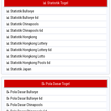
⚽ Bola Hitam Korea
📊 Statistik Togel
⚽ Bola Merah Taipei
⚽ Bola Hitam Kuda Lari
⚽ Bola Merah Taiwan
📊 Statistik Bullseye
⚽ Bola Hitam Magnum Cambodia
📊 Statistik Bullseye 6d
⚽ Bola Hitam Nagoya
📊 Statistik Chinapools
⚽ Bola Hitam North Carolina Day
📊 Statistik Chinapools 6d
⚽ Bola Hitam Pcso
📊 Statistik Hongkong
⚽ Bola Hitam Sao Paulo
📊 Statistik Hongkong Lottery
⚽ Bola Hitam Singapore
📊 Statistik Hongkong Lottery 6d
⚽ Bola Hitam Sydney
📊 Statistik Hongkong Lotto
⚽ Bola Hitam Sydney Lottery
📊 Statistik Hongkong Pools 6d
⚽ Bola Hitam Sydney Lottery 6d
📊 Statistik Japan
⚽ Bola Hitam Sydney Lotto
📊 Statistik Japan 6d
⚽ Bola Hitam Sydney Pools 6d
📊 Statistik Korea
📝 Pola Dasar Togel
⚽ Bola Hitam Taipei
📊 Statistik Kuda Lari
⚽ Bola Hitam Taiwan
📝 Pola Dasar Bullseye
📊 Statistik Magnum Cambodia
📝 Pola Dasar Bullseye 6d
📊 Statistik Nagoya
📝 Pola Dasar Chinapools
📊 Statistik New York Midday