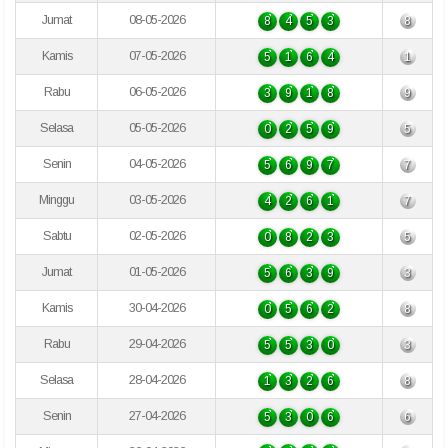
Jumat
08-05-2026
8
4
5
3
8
Kamis
07-05-2026
5
1
6
4
1
Rabu
06-05-2026
3
9
1
8
9
Selasa
05-05-2026
0
2
5
9
5
Senin
04-05-2026
5
6
9
7
7
Minggu
03-05-2026
4
2
6
1
7
Sabtu
02-05-2026
0
8
2
3
5
Jumat
01-05-2026
5
6
3
9
3
Kamis
30-04-2026
0
5
6
2
8
Rabu
29-04-2026
5
5
3
0
3
Selasa
28-04-2026
1
3
2
6
8
Senin
27-04-2026
5
3
0
6
6