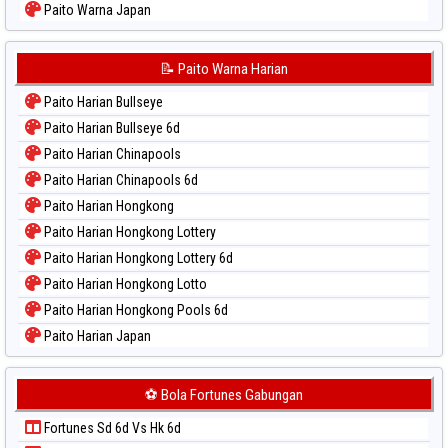
Paito Warna Japan
Paito Warna Japan 6d
Paito Warna Korea
📝 Paito Warna Harian
Paito Warna Kuda Lari
Paito Harian Bullseye
Paito Warna Magnum Cambodia
Paito Harian Bullseye 6d
Paito Warna Nagoya
Paito Harian Chinapools
Paito Warna New York Midday
Paito Harian Chinapools 6d
Paito Warna North Carolina Day
Paito Harian Hongkong
Paito Warna Pcso
Paito Harian Hongkong Lottery
Paito Warna Pennsylvania Day
Paito Harian Hongkong Lottery 6d
Paito Warna Sao Paulo
Paito Harian Hongkong Lotto
Paito Warna Singapore
Paito Harian Hongkong Pools 6d
Paito Warna Sydney
Paito Harian Japan
Paito Warna Sydney Lottery
Paito Harian Japan 6d
Paito Warna Sydney Lottery 6d
Paito Harian Korea
⚽ Bola Fortunes Gabungan
Paito Warna Sydney Lotto
Paito Harian Kuda Lari
Paito Warna Sydney Pools 6d
Fortunes Sd 6d Vs Hk 6d
Paito Harian Magnum Cambodia