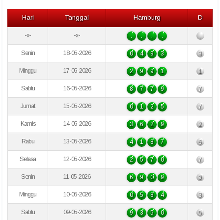
HK Lotto
Hari
Tanggal
Hamburg
D
SD Lotto
-x-
-x-
.
.
.
.
.
CN Pools
Senin
18-05-2026
0
4
9
3
3
Minggu
17-05-2026
2
9
9
1
1
Sabtu
16-05-2026
8
7
7
9
7
Jumat
15-05-2026
0
1
2
5
7
Kamis
14-05-2026
3
6
2
9
2
Rabu
13-05-2026
4
1
8
7
6
Selasa
12-05-2026
2
5
7
0
7
Senin
11-05-2026
6
9
0
9
9
Minggu
10-05-2026
0
5
8
4
3
Sabtu
09-05-2026
9
3
5
0
5