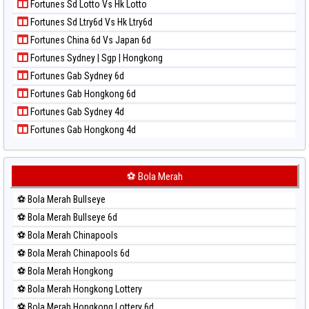
Paito Warna Taipei
Fortunes Sd Lotto Vs Hk Lotto
Paito Harian Nagoya
Paito Warna Taiwan
Fortunes Sd Ltry6d Vs Hk Ltry6d
Paito Harian New York Midday
Fortunes China 6d Vs Japan 6d
Paito Harian North Carolina Day
Fortunes Sydney | Sgp | Hongkong
Paito Harian Pcso
Fortunes Gab Sydney 6d
Paito Harian Pennsylvania Day
Fortunes Gab Hongkong 6d
Paito Harian Sao Paulo
Fortunes Gab Sydney 4d
Paito Harian Singapore
Fortunes Gab Hongkong 4d
Paito Harian Sydney
Paito Harian Sydney Lottery
Paito Harian Sydney Lottery 6d
⚽ Bola Merah
Paito Harian Sydney Lotto
⚽ Bola Merah Bullseye
Paito Harian Sydney Pools 6d
⚽ Bola Merah Bullseye 6d
Paito Harian Taipei
⚽ Bola Merah Chinapools
Paito Harian Taiwan
⚽ Bola Merah Chinapools 6d
⚽ Bola Merah Hongkong
⚽ Bola Merah Hongkong Lottery
⚽ Bola Merah Hongkong Lottery 6d