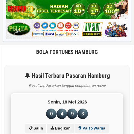
Harian HK 6d
RUMUS POPULER
Rekap 2D
Rekap Angka 4D
BOLA FORTUNES HAMBURG
Paito Harian
🔔 Hasil Terbaru Pasaran Hamburg
BBFS
Result berdasarkan tanggal pengeluaran resmi
Rumus Harian
Senin, 18 Mei 2026
APLIKASI & TOOLS UTAMA
0
4
9
3
Smart Paito
📋 Salin
📤 Bagikan
🎥 Paito Warna