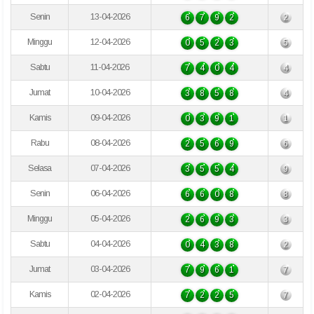
Senin
13-04-2026
6
7
9
2
2
Minggu
12-04-2026
0
5
2
3
5
Sabtu
11-04-2026
7
4
0
4
4
Jumat
10-04-2026
3
8
5
8
4
Kamis
09-04-2026
0
3
9
1
1
Rabu
08-04-2026
2
5
6
9
6
Selasa
07-04-2026
3
5
5
4
9
Senin
06-04-2026
6
6
0
8
8
Minggu
05-04-2026
2
6
9
3
3
Sabtu
04-04-2026
0
4
3
8
2
Jumat
03-04-2026
7
9
6
1
7
Kamis
02-04-2026
7
2
2
5
7