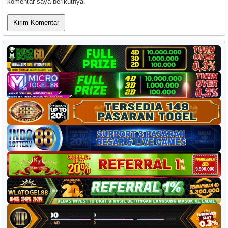
komentar saya berikutnya.