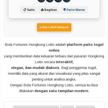
Prediksi
📋 Salin
📤 Bagikan
🎥 Paito Warna
Data Togel
Bola Merah
8
Lihat Lebih Banyak
Statistik
Bola Fortunes Hongkong Lotto adalah
platform paito togel
Buku Mimpi
online
yang memberikan data keluaran terbaru dari pasaran Hongkong
Lotto secara
interaktif,
LIVE DRAW TERCEPAT
elegan, dan mudah diakses
. Bagi penggemar togel,
memiliki data yang akurat dan visualisasi yang jelas sangat
HK Pools
penting untuk analisa angka.
Dengan Bola Fortunes Hongkong Lotto, semua itu bisa
SD Pools
dilakukan
dengan satu tampilan modern
.
SGP Pools