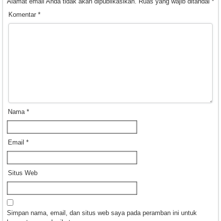
Alamat email Anda tidak akan dipublikasikan.
Ruas yang wajib ditandai
*
Komentar
*
Nama
*
Email
*
Situs Web
Simpan nama, email, dan situs web saya pada peramban ini untuk