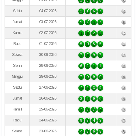
2
8
0
0
0
Sabtu
04-07-2026
2
1
6
7
4
Jumat
03-07-2026
5
7
1
7
8
Kamis
02-07-2026
1
8
2
2
4
Rabu
01-07-2026
5
0
5
5
1
Selasa
30-06-2026
7
9
9
7
7
Senin
29-06-2026
6
2
1
1
2
Minggu
28-06-2026
7
0
9
0
9
Sabtu
27-06-2026
4
6
3
9
3
Jumat
26-06-2026
3
2
9
0
9
Kamis
25-06-2026
7
9
7
4
2
Rabu
24-06-2026
9
3
4
3
7
Selasa
23-06-2026
4
3
6
8
5