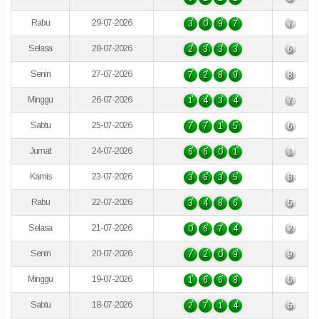
Rabu
29-07-2026
3
0
9
7
7
Selasa
28-07-2026
2
3
3
3
6
Senin
27-07-2026
7
2
8
9
8
Minggu
26-07-2026
1
4
3
4
7
Sabtu
25-07-2026
7
7
1
5
6
Jumat
24-07-2026
6
6
0
1
1
Kamis
23-07-2026
3
6
3
5
8
Rabu
22-07-2026
3
4
8
6
5
Selasa
21-07-2026
0
6
7
4
2
Senin
20-07-2026
7
2
0
9
9
Minggu
19-07-2026
1
6
6
8
5
Sabtu
18-07-2026
2
7
1
4
5