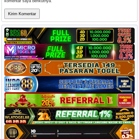
komentar saya berikutnya.