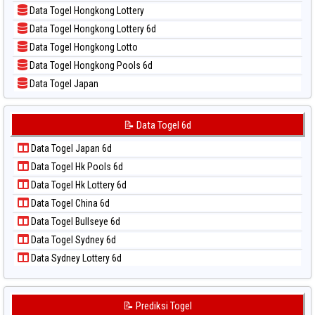
📝 Pola Dasar Sao Paulo
Data Togel Hongkong Lottery
📝 Pola Dasar Singapore
Data Togel Hongkong Lottery 6d
📝 Pola Dasar Sydney
Data Togel Hongkong Lotto
📝 Pola Dasar Sydney Lottery
Data Togel Hongkong Pools 6d
📝 Pola Dasar Sydney Lottery 6d
Data Togel Japan
📝 Pola Dasar Sydney Lotto
Data Togel Japan 6d
📝 Pola Dasar Sydney Pools 6d
Data Togel Korea
📝 Data Togel 6d
📝 Pola Dasar Taipei
Data Togel Kuda Lari
📝 Pola Dasar Taiwan
Data Togel Japan 6d
Data Togel Magnum Cambodia
Data Togel Hk Pools 6d
Data Togel Nagoya
Data Togel Hk Lottery 6d
Data Togel North Carolina Day
Data Togel China 6d
Data Togel Pcso
Data Togel Bullseye 6d
Data Togel Sao Paulo
Data Togel Sydney 6d
Data Togel Singapore
Data Sydney Lottery 6d
Data Togel Sydney
Data Togel Sydney Lottery
Data Togel Sydney Lottery 6d
📝 Prediksi Togel