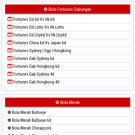
Paito Warna Sydney Lottery 6d
Paito Harian Korea
⚽ Bola Fortunes Gabungan
Paito Warna Sydney Lotto
Paito Harian Kuda Lari
Paito Warna Sydney Pools 6d
Fortunes Sd 6d Vs Hk 6d
Paito Harian Magnum Cambodia
Paito Warna Taipei
Fortunes Sd Lotto Vs Hk Lotto
Paito Harian Nagoya
Paito Warna Taiwan
Fortunes Sd Ltry6d Vs Hk Ltry6d
Paito Harian New York Midday
Fortunes China 6d Vs Japan 6d
Paito Harian North Carolina Day
Fortunes Sydney | Sgp | Hongkong
Paito Harian Pcso
Fortunes Gab Sydney 6d
Paito Harian Pennsylvania Day
Fortunes Gab Hongkong 6d
Paito Harian Sao Paulo
Fortunes Gab Sydney 4d
Paito Harian Singapore
Fortunes Gab Hongkong 4d
Paito Harian Sydney
Paito Harian Sydney Lottery
Paito Harian Sydney Lottery 6d
⚽ Bola Merah
Paito Harian Sydney Lotto
⚽ Bola Merah Bullseye
Paito Harian Sydney Pools 6d
⚽ Bola Merah Bullseye 6d
Paito Harian Taipei
⚽ Bola Merah Chinapools
Paito Harian Taiwan