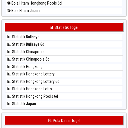
⚽ Bola Hitam Hongkong Pools 6d
⚽ Bola Merah Sydney Lottery 6d
⚽ Bola Hitam Japan
⚽ Bola Merah Sydney Lotto
⚽ Bola Hitam Japan 6d
⚽ Bola Merah Sydney Pools 6d
⚽ Bola Hitam Korea
📊 Statistik Togel
⚽ Bola Merah Taipei
⚽ Bola Hitam Kuda Lari
⚽ Bola Merah Taiwan
📊 Statistik Bullseye
⚽ Bola Hitam Magnum Cambodia
📊 Statistik Bullseye 6d
⚽ Bola Hitam Nagoya
📊 Statistik Chinapools
⚽ Bola Hitam North Carolina Day
📊 Statistik Chinapools 6d
⚽ Bola Hitam Pcso
📊 Statistik Hongkong
⚽ Bola Hitam Sao Paulo
📊 Statistik Hongkong Lottery
⚽ Bola Hitam Singapore
📊 Statistik Hongkong Lottery 6d
⚽ Bola Hitam Sydney
📊 Statistik Hongkong Lotto
⚽ Bola Hitam Sydney Lottery
📊 Statistik Hongkong Pools 6d
⚽ Bola Hitam Sydney Lottery 6d
📊 Statistik Japan
⚽ Bola Hitam Sydney Lotto
📊 Statistik Japan 6d
⚽ Bola Hitam Sydney Pools 6d
📊 Statistik Korea
📝 Pola Dasar Togel
⚽ Bola Hitam Taipei
📊 Statistik Kuda Lari