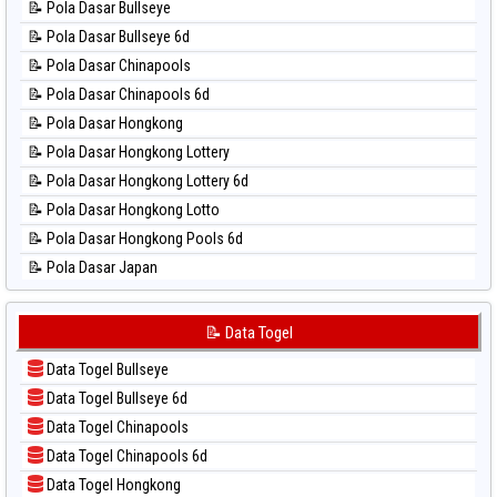
⚽ Bola Hitam Taiwan
📝 Pola Dasar Bullseye
📊 Statistik Magnum Cambodia
📝 Pola Dasar Bullseye 6d
📊 Statistik Nagoya
📝 Pola Dasar Chinapools
📊 Statistik New York Midday
📝 Pola Dasar Chinapools 6d
📊 Statistik North Carolina Day
📝 Pola Dasar Hongkong
📊 Statistik Pcso
📝 Pola Dasar Hongkong Lottery
📊 Statistik Pennsylvania Day
📝 Pola Dasar Hongkong Lottery 6d
📊 Statistik Sao Paulo
📝 Pola Dasar Hongkong Lotto
📊 Statistik Singapore
📝 Pola Dasar Hongkong Pools 6d
📊 Statistik Sydney
📝 Pola Dasar Japan
📊 Statistik Sydney Lottery
📝 Pola Dasar Japan 6d
📊 Statistik Sydney Lottery 6d
📝 Pola Dasar Korea
📝 Data Togel
📊 Statistik Sydney Lotto
📝 Pola Dasar Kuda Lari
📊 Statistik Sydney Pools 6d
Data Togel Bullseye
📝 Pola Dasar Magnum Cambodia
📊 Statistik Taipei
Data Togel Bullseye 6d
📝 Pola Dasar Nagoya
📊 Statistik Taiwan
Data Togel Chinapools
📝 Pola Dasar North Carolina Day
Data Togel Chinapools 6d
📝 Pola Dasar Pcso
Data Togel Hongkong