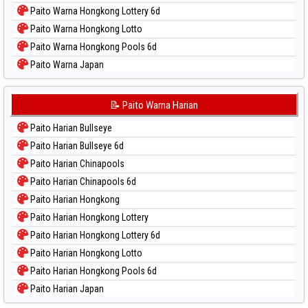
Paito Warna Hongkong Lottery 6d
Paito Warna Hongkong Lotto
Paito Warna Hongkong Pools 6d
Paito Warna Japan
Paito Warna Japan 6d
Paito Warna Korea
📝 Paito Warna Harian
Paito Warna Kuda Lari
Paito Harian Bullseye
Paito Warna Magnum Cambodia
Paito Harian Bullseye 6d
Paito Warna Nagoya
Paito Harian Chinapools
Paito Warna New York Midday
Paito Harian Chinapools 6d
Paito Warna North Carolina Day
Paito Harian Hongkong
Paito Warna Pcso
Paito Harian Hongkong Lottery
Paito Warna Pennsylvania Day
Paito Harian Hongkong Lottery 6d
Paito Warna Sao Paulo
Paito Harian Hongkong Lotto
Paito Warna Singapore
Paito Harian Hongkong Pools 6d
Paito Warna Sydney
Paito Harian Japan
Paito Warna Sydney Lottery
Paito Harian Japan 6d