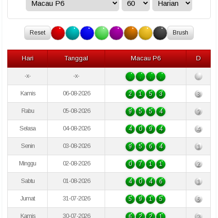
HK Lotto
SD Lotto
Reset
Brush
CN Pools
Hari
Tanggal
Macau P6
D
-x-
-x-
.
.
.
.
.
Kamis
06-08-2026
2
1
5
3
8
Rabu
05-08-2026
9
5
5
4
9
Selasa
04-08-2026
4
0
9
4
4
Senin
03-08-2026
9
5
6
4
1
Minggu
02-08-2026
0
7
1
1
2
Sabtu
01-08-2026
4
0
4
6
1
Jumat
31-07-2026
5
9
1
5
6
Kamis
30-07-2026
6
2
2
1
3