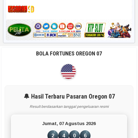
Harian HK 6d
RUMUS POPULER
Rekap 2D
Rekap Angka 4D
BOLA FORTUNES OREGON 07
Paito Harian
BBFS
Rumus Harian
🔔 Hasil Terbaru Pasaran Oregon 07
Result berdasarkan tanggal pengeluaran resmi
APLIKASI & TOOLS UTAMA
Jumat, 07 Agustus 2026
Smart Paito
2
4
0
6