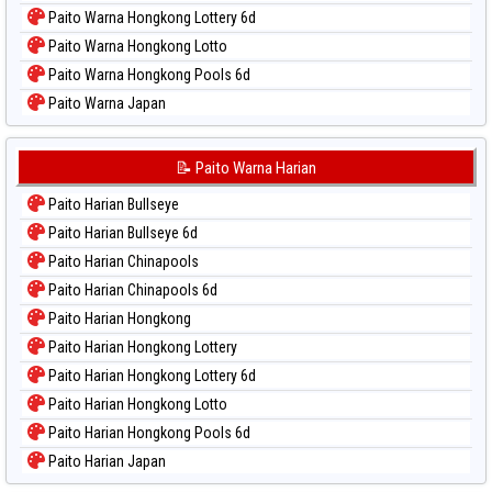
Paito Warna Hongkong Lottery 6d
Paito Warna Hongkong Lotto
Paito Warna Hongkong Pools 6d
Paito Warna Japan
Paito Warna Japan 6d
Paito Warna Korea
📝 Paito Warna Harian
Paito Warna Kuda Lari
Paito Harian Bullseye
Paito Warna Magnum Cambodia
Paito Harian Bullseye 6d
Paito Warna Nagoya
Paito Harian Chinapools
Paito Warna New York Midday
Paito Harian Chinapools 6d
Paito Warna North Carolina Day
Paito Harian Hongkong
Paito Warna Pcso
Paito Harian Hongkong Lottery
Paito Warna Pennsylvania Day
Paito Harian Hongkong Lottery 6d
Paito Warna Sao Paulo
Paito Harian Hongkong Lotto
Paito Warna Singapore
Paito Harian Hongkong Pools 6d
Paito Warna Sydney
Paito Harian Japan
Paito Warna Sydney Lottery
Paito Harian Japan 6d