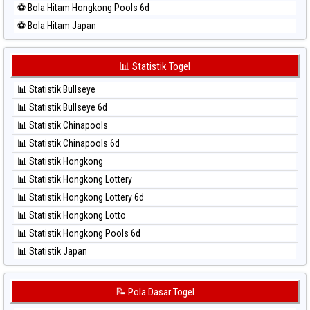
⚽ Bola Hitam Hongkong Pools 6d
⚽ Bola Merah Sydney Lottery 6d
⚽ Bola Hitam Japan
⚽ Bola Merah Sydney Lotto
⚽ Bola Hitam Japan 6d
⚽ Bola Merah Sydney Pools 6d
⚽ Bola Hitam Korea
📊 Statistik Togel
⚽ Bola Merah Taipei
⚽ Bola Hitam Kuda Lari
⚽ Bola Merah Taiwan
📊 Statistik Bullseye
⚽ Bola Hitam Magnum Cambodia
📊 Statistik Bullseye 6d
⚽ Bola Hitam Nagoya
📊 Statistik Chinapools
⚽ Bola Hitam North Carolina Day
📊 Statistik Chinapools 6d
⚽ Bola Hitam Pcso
📊 Statistik Hongkong
⚽ Bola Hitam Sao Paulo
📊 Statistik Hongkong Lottery
⚽ Bola Hitam Singapore
📊 Statistik Hongkong Lottery 6d
⚽ Bola Hitam Sydney
📊 Statistik Hongkong Lotto
⚽ Bola Hitam Sydney Lottery
📊 Statistik Hongkong Pools 6d
⚽ Bola Hitam Sydney Lottery 6d
📊 Statistik Japan
⚽ Bola Hitam Sydney Lotto
📊 Statistik Japan 6d
⚽ Bola Hitam Sydney Pools 6d
📊 Statistik Korea
📝 Pola Dasar Togel
⚽ Bola Hitam Taipei
📊 Statistik Kuda Lari