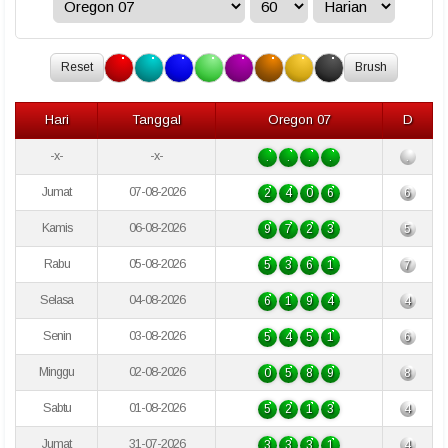
HK Lotto
SD Lotto
Reset
Brush
CN Pools
Hari
Tanggal
Oregon 07
D
-x-
-x-
.
.
.
.
.
Jumat
07-08-2026
2
4
0
6
6
Kamis
06-08-2026
9
7
2
3
5
Rabu
05-08-2026
5
3
6
1
7
Selasa
04-08-2026
6
1
9
4
4
Senin
03-08-2026
5
4
5
1
6
Minggu
02-08-2026
0
5
8
9
8
Sabtu
01-08-2026
5
2
1
3
4
Jumat
31-07-2026
3
3
3
1
4