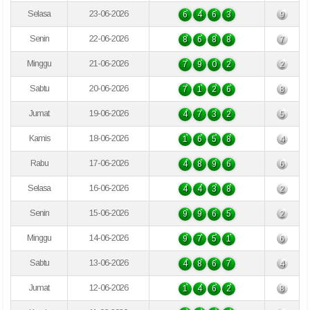
Selasa
23-06-2026
6
4
6
3
9
Senin
22-06-2026
8
6
8
8
7
Minggu
21-06-2026
7
9
0
2
2
Sabtu
20-06-2026
7
1
2
6
8
Jumat
19-06-2026
4
7
3
2
5
Kamis
18-06-2026
1
6
5
8
4
Rabu
17-06-2026
4
8
9
6
6
Selasa
16-06-2026
4
4
3
8
2
Senin
15-06-2026
9
9
6
5
2
Minggu
14-06-2026
9
7
5
1
6
Sabtu
13-06-2026
4
8
6
7
4
Jumat
12-06-2026
1
4
6
2
8