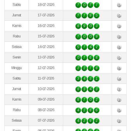
Sabtu
18-07-2026
7
0
7
7
5
Jumat
17-07-2026
7
7
9
5
5
Kamis
16-07-2026
8
9
0
3
3
Rabu
15-07-2026
7
0
0
9
9
Selasa
14-07-2026
5
7
4
2
6
Senin
13-07-2026
0
7
6
8
5
Minggu
12-07-2026
2
2
7
8
6
Sabtu
11-07-2026
3
4
3
1
4
Jumat
10-07-2026
8
3
4
3
7
Kamis
09-07-2026
8
7
0
2
2
Rabu
08-07-2026
4
2
8
6
5
Selasa
07-07-2026
4
2
9
2
2
Senin
06-07-2026