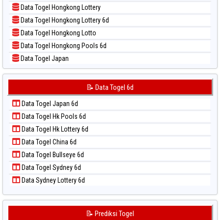
📝 Pola Dasar Sao Paulo
Data Togel Hongkong Lottery
📝 Pola Dasar Singapore
Data Togel Hongkong Lottery 6d
📝 Pola Dasar Sydney
Data Togel Hongkong Lotto
📝 Pola Dasar Sydney Lottery
Data Togel Hongkong Pools 6d
📝 Pola Dasar Sydney Lottery 6d
Data Togel Japan
📝 Pola Dasar Sydney Lotto
Data Togel Japan 6d
📝 Pola Dasar Sydney Pools 6d
Data Togel Korea
📝 Data Togel 6d
📝 Pola Dasar Taipei
Data Togel Kuda Lari
📝 Pola Dasar Taiwan
Data Togel Japan 6d
Data Togel Magnum Cambodia
Data Togel Hk Pools 6d
Data Togel Nagoya
Data Togel Hk Lottery 6d
Data Togel North Carolina Day
Data Togel China 6d
Data Togel Pcso
Data Togel Bullseye 6d
Data Togel Sao Paulo
Data Togel Sydney 6d
Data Togel Singapore
Data Sydney Lottery 6d
Data Togel Sydney
Data Togel Sydney Lottery
Data Togel Sydney Lottery 6d
📝 Prediksi Togel