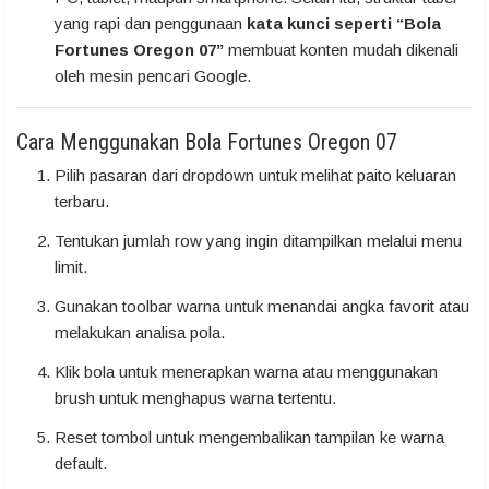
yang rapi dan penggunaan
kata kunci seperti “Bola
Fortunes Oregon 07”
membuat konten mudah dikenali
oleh mesin pencari Google.
Cara Menggunakan Bola Fortunes Oregon 07
Pilih pasaran dari dropdown untuk melihat paito keluaran
terbaru.
Tentukan jumlah row yang ingin ditampilkan melalui menu
limit.
Gunakan toolbar warna untuk menandai angka favorit atau
melakukan analisa pola.
Klik bola untuk menerapkan warna atau menggunakan
brush untuk menghapus warna tertentu.
Reset tombol untuk mengembalikan tampilan ke warna
default.