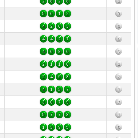
2
8
2
8
1
5
6
1
2
3
4
2
0
3
3
4
4
2
7
9
4
0
9
0
9
2
1
1
0
1
2
4
9
8
8
4
1
3
7
1
3
0
7
9
7
5
7
7
3
1
1
3
9
5
5