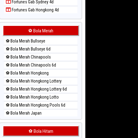
Fortunes Gab Sydney 4d
Paito Harian Singapore
Fortunes Gab Hongkong 4d
Paito Harian Sydney
Paito Harian Sydney Lottery
Paito Harian Sydney Lottery 6d
⚽ Bola Merah
Paito Harian Sydney Lotto
⚽ Bola Merah Bullseye
Paito Harian Sydney Pools 6d
⚽ Bola Merah Bullseye 6d
Paito Harian Taipei
⚽ Bola Merah Chinapools
Paito Harian Taiwan
⚽ Bola Merah Chinapools 6d
⚽ Bola Merah Hongkong
⚽ Bola Merah Hongkong Lottery
⚽ Bola Merah Hongkong Lottery 6d
⚽ Bola Merah Hongkong Lotto
⚽ Bola Merah Hongkong Pools 6d
⚽ Bola Merah Japan
⚽ Bola Merah Japan 6d
⚽ Bola Merah Korea
⚽ Bola Hitam
⚽ Bola Merah Kuda Lari