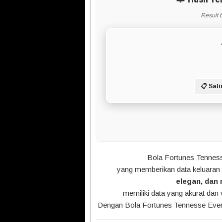
Result 
📋 Sali
Bola Fortunes Tennes
yang memberikan data keluaran 
elegan, dan
memiliki data yang akurat dan 
Dengan Bola Fortunes Tennesse Eveni