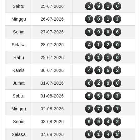
2
9
1
6
Sabtu
25-07-2026
7
0
1
3
Minggu
26-07-2026
7
9
0
6
Senin
27-07-2026
4
1
2
0
Selasa
28-07-2026
5
1
1
0
Rabu
29-07-2026
4
4
6
2
Kamis
30-07-2026
6
2
9
0
Jumat
31-07-2026
5
5
9
3
Sabtu
01-08-2026
2
7
7
7
Minggu
02-08-2026
9
9
4
2
Senin
03-08-2026
6
1
4
8
Selasa
04-08-2026