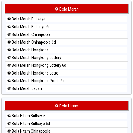
Paito Harian Sydney Lottery
Paito Harian Sydney Lottery 6d
⚽ Bola Merah
Paito Harian Sydney Lotto
⚽ Bola Merah Bullseye
Paito Harian Sydney Pools 6d
⚽ Bola Merah Bullseye 6d
Paito Harian Taipei
⚽ Bola Merah Chinapools
Paito Harian Taiwan
⚽ Bola Merah Chinapools 6d
⚽ Bola Merah Hongkong
⚽ Bola Merah Hongkong Lottery
⚽ Bola Merah Hongkong Lottery 6d
⚽ Bola Merah Hongkong Lotto
⚽ Bola Merah Hongkong Pools 6d
⚽ Bola Merah Japan
⚽ Bola Merah Japan 6d
⚽ Bola Merah Korea
⚽ Bola Hitam
⚽ Bola Merah Kuda Lari
⚽ Bola Hitam Bullseye
⚽ Bola Merah Magnum Cambodia
⚽ Bola Hitam Bullseye 6d
⚽ Bola Merah Nagoya
⚽ Bola Hitam Chinapools