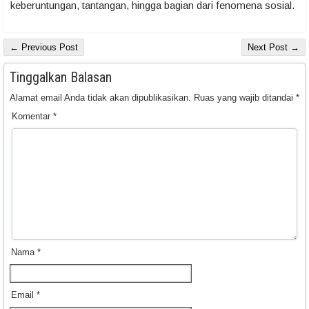
keberuntungan, tantangan, hingga bagian dari fenomena sosial.
← Previous Post
Next Post →
Tinggalkan Balasan
Alamat email Anda tidak akan dipublikasikan.
Ruas yang wajib ditandai
*
Komentar
*
Nama
*
Email
*