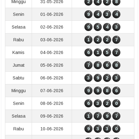
2
4
2
8
Minggu
31-05-2026
9
4
3
4
Senin
01-06-2026
9
5
4
3
Selasa
02-06-2026
1
2
2
7
Rabu
03-06-2026
6
1
5
7
Kamis
04-06-2026
7
8
6
8
Jumat
05-06-2026
3
9
2
3
Sabtu
06-06-2026
9
9
8
6
Minggu
07-06-2026
6
3
2
0
Senin
08-06-2026
1
7
9
7
Selasa
09-06-2026
9
3
3
0
Rabu
10-06-2026