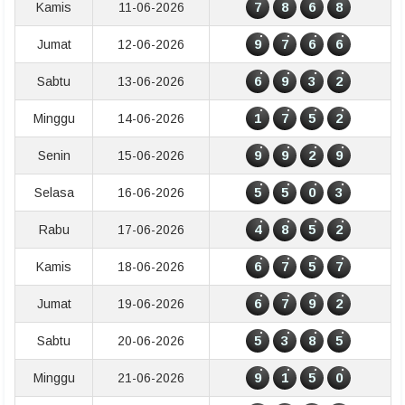
7
8
6
8
Kamis
11-06-2026
9
7
6
6
Jumat
12-06-2026
6
9
3
2
Sabtu
13-06-2026
1
7
5
2
Minggu
14-06-2026
9
9
2
9
Senin
15-06-2026
5
5
0
3
Selasa
16-06-2026
4
8
5
2
Rabu
17-06-2026
6
7
5
7
Kamis
18-06-2026
6
7
9
2
Jumat
19-06-2026
5
3
8
5
Sabtu
20-06-2026
9
1
5
0
Minggu
21-06-2026