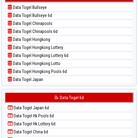
📝 Pola Dasar Kuda Lari
📊 Statistik Sydney Pools 6d
Data Togel Bullseye
📝 Pola Dasar Magnum Cambodia
📊 Statistik Taipei
Data Togel Bullseye 6d
📝 Pola Dasar Nagoya
📊 Statistik Taiwan
Data Togel Chinapools
📝 Pola Dasar North Carolina Day
Data Togel Chinapools 6d
📝 Pola Dasar Pcso
Data Togel Hongkong
📝 Pola Dasar Sao Paulo
Data Togel Hongkong Lottery
📝 Pola Dasar Singapore
Data Togel Hongkong Lottery 6d
📝 Pola Dasar Sydney
Data Togel Hongkong Lotto
📝 Pola Dasar Sydney Lottery
Data Togel Hongkong Pools 6d
📝 Pola Dasar Sydney Lottery 6d
Data Togel Japan
📝 Pola Dasar Sydney Lotto
Data Togel Japan 6d
📝 Pola Dasar Sydney Pools 6d
Data Togel Korea
📝 Data Togel 6d
📝 Pola Dasar Taipei
Data Togel Kuda Lari
📝 Pola Dasar Taiwan
Data Togel Japan 6d
Data Togel Magnum Cambodia
Data Togel Hk Pools 6d
Data Togel Nagoya
Data Togel Hk Lottery 6d
Data Togel North Carolina Day
Data Togel China 6d
Data Togel Pcso