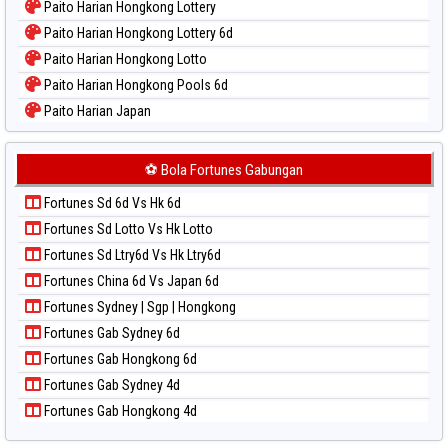
Paito Harian Hongkong Lottery
Paito Warna Pennsylvania Day
Paito Harian Hongkong Lottery 6d
Paito Warna Sao Paulo
Paito Harian Hongkong Lotto
Paito Warna Singapore
Paito Harian Hongkong Pools 6d
Paito Warna Sydney
Paito Harian Japan
Paito Warna Sydney Lottery
Paito Harian Japan 6d
Paito Warna Sydney Lottery 6d
Paito Harian Korea
⚽ Bola Fortunes Gabungan
Paito Warna Sydney Lotto
Paito Harian Kuda Lari
Paito Warna Sydney Pools 6d
Fortunes Sd 6d Vs Hk 6d
Paito Harian Magnum Cambodia
Paito Warna Taipei
Fortunes Sd Lotto Vs Hk Lotto
Paito Harian Nagoya
Paito Warna Taiwan
Fortunes Sd Ltry6d Vs Hk Ltry6d
Paito Harian New York Midday
Fortunes China 6d Vs Japan 6d
Paito Harian North Carolina Day
Fortunes Sydney | Sgp | Hongkong
Paito Harian Pcso
Fortunes Gab Sydney 6d
Paito Harian Pennsylvania Day
Fortunes Gab Hongkong 6d
Paito Harian Sao Paulo
Fortunes Gab Sydney 4d
Paito Harian Singapore
Fortunes Gab Hongkong 4d
Paito Harian Sydney