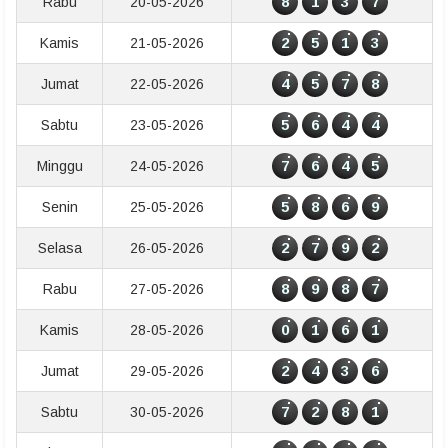
8
1
3
7
Rabu
20-05-2026
2
5
1
3
Kamis
21-05-2026
4
5
7
8
Jumat
22-05-2026
5
6
4
4
Sabtu
23-05-2026
7
6
4
5
Minggu
24-05-2026
5
8
6
9
Senin
25-05-2026
2
7
9
2
Selasa
26-05-2026
8
9
8
7
Rabu
27-05-2026
0
1
6
1
Kamis
28-05-2026
2
4
3
6
Jumat
29-05-2026
7
2
8
1
Sabtu
30-05-2026