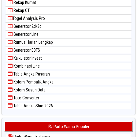
Rekap Kumat
Rekap CT
Togel Analysis Pro
Generator 2d/3d
Generator Line
Rumus Harian Lengkap
Generator BBFS
Kalkulator Invest
Kombinasi Line
Table Angka Pasaran
Kolom Pembalik Angka
Kolom Susun Data
Toto Converter
Table Angka Shio 2026
📝 Paito Warna Populer
Paito Warna Bullseye