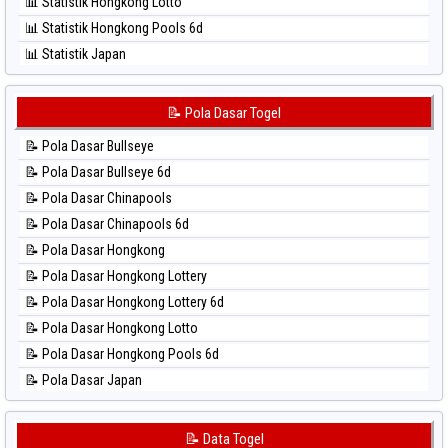
📊 Statistik Hongkong Lotto
⚽ Bola Hitam Sydney Lottery
📊 Statistik Hongkong Pools 6d
⚽ Bola Hitam Sydney Lottery 6d
📊 Statistik Japan
⚽ Bola Hitam Sydney Lotto
📊 Statistik Japan 6d
⚽ Bola Hitam Sydney Pools 6d
📊 Statistik Korea
📝 Pola Dasar Togel
⚽ Bola Hitam Taipei
📊 Statistik Kuda Lari
⚽ Bola Hitam Taiwan
📝 Pola Dasar Bullseye
📊 Statistik Magnum Cambodia
📝 Pola Dasar Bullseye 6d
📊 Statistik Nagoya
📝 Pola Dasar Chinapools
📊 Statistik New York Midday
📝 Pola Dasar Chinapools 6d
📊 Statistik North Carolina Day
📝 Pola Dasar Hongkong
📊 Statistik Pcso
📝 Pola Dasar Hongkong Lottery
📊 Statistik Pennsylvania Day
📝 Pola Dasar Hongkong Lottery 6d
📊 Statistik Sao Paulo
📝 Pola Dasar Hongkong Lotto
📊 Statistik Singapore
📝 Pola Dasar Hongkong Pools 6d
📊 Statistik Sydney
📝 Pola Dasar Japan
📊 Statistik Sydney Lottery
📝 Pola Dasar Japan 6d
📊 Statistik Sydney Lottery 6d
📝 Pola Dasar Korea
📝 Data Togel
📊 Statistik Sydney Lotto