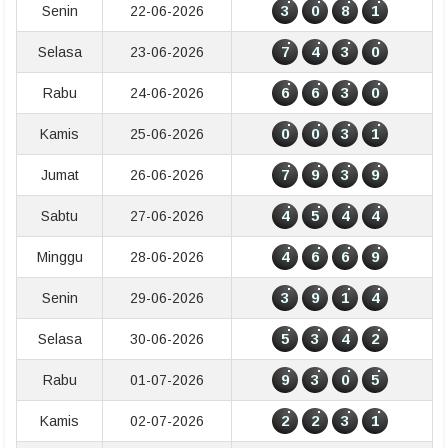
3
0
8
1
Senin
22-06-2026
7
4
3
0
Selasa
23-06-2026
6
6
3
0
Rabu
24-06-2026
0
0
3
1
Kamis
25-06-2026
7
9
3
9
Jumat
26-06-2026
4
5
4
4
Sabtu
27-06-2026
4
6
6
9
Minggu
28-06-2026
3
9
1
4
Senin
29-06-2026
5
3
4
2
Selasa
30-06-2026
9
3
0
5
Rabu
01-07-2026
2
2
3
1
Kamis
02-07-2026