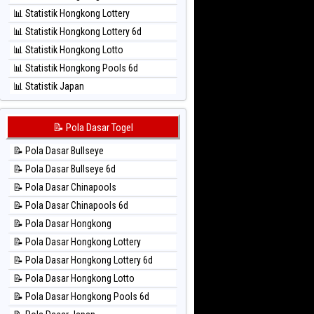
⚽ Bola Hitam Sao Paulo
📊 Statistik Hongkong Lottery
⚽ Bola Hitam Singapore
📊 Statistik Hongkong Lottery 6d
⚽ Bola Hitam Sydney
📊 Statistik Hongkong Lotto
⚽ Bola Hitam Sydney Lottery
📊 Statistik Hongkong Pools 6d
⚽ Bola Hitam Sydney Lottery 6d
📊 Statistik Japan
⚽ Bola Hitam Sydney Lotto
📊 Statistik Japan 6d
⚽ Bola Hitam Sydney Pools 6d
📊 Statistik Korea
📝 Pola Dasar Togel
⚽ Bola Hitam Taipei
📊 Statistik Kuda Lari
⚽ Bola Hitam Taiwan
📝 Pola Dasar Bullseye
📊 Statistik Magnum Cambodia
📝 Pola Dasar Bullseye 6d
📊 Statistik Nagoya
📝 Pola Dasar Chinapools
📊 Statistik New York Midday
📝 Pola Dasar Chinapools 6d
📊 Statistik North Carolina Day
📝 Pola Dasar Hongkong
📊 Statistik Pcso
📝 Pola Dasar Hongkong Lottery
📊 Statistik Pennsylvania Day
📝 Pola Dasar Hongkong Lottery 6d
📊 Statistik Sao Paulo
📝 Pola Dasar Hongkong Lotto
📊 Statistik Singapore
📝 Pola Dasar Hongkong Pools 6d
📊 Statistik Sydney