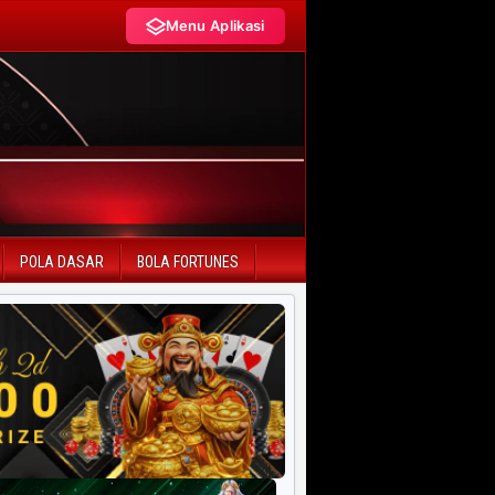
Menu Aplikasi
LIVE DRAW TERCEPAT
HK Pools
SD Pools
POLA DASAR
BOLA FORTUNES
SGP Pools
HK Lotto
SD Lotto
CN Pools