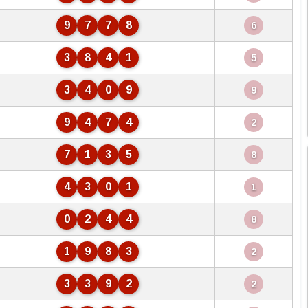
9
7
7
8
6
3
8
4
1
5
3
4
0
9
9
9
4
7
4
2
7
1
3
5
8
4
3
0
1
1
0
2
4
4
8
1
9
8
3
2
3
3
9
2
2