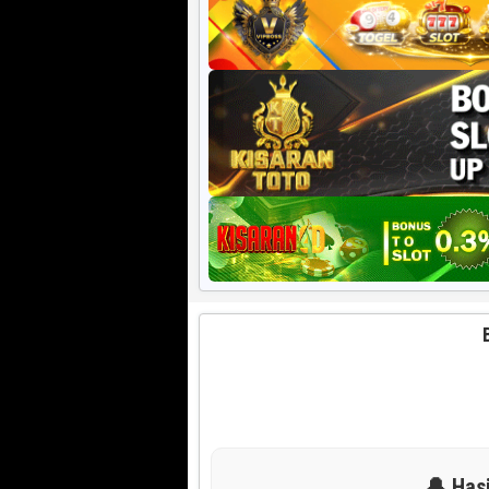
Harian HK 6d
🔔 Has