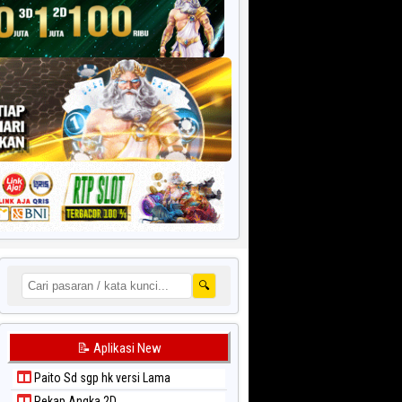
🔍
📝 Aplikasi New
Paito Sd sgp hk versi Lama
Rekap Angka 2D