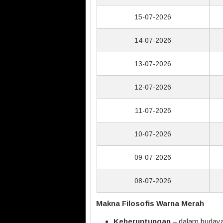
15-07-2026
14-07-2026
13-07-2026
12-07-2026
11-07-2026
10-07-2026
09-07-2026
08-07-2026
Makna Filosofis Warna Merah
Keberuntungan
– dalam budaya 