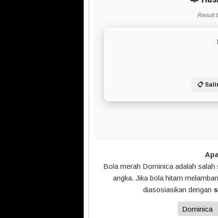
Result 
📋 Sali
Apa
Bola merah Dominica adalah salah sa
angka. Jika bola hitam melamban
diasosiasikan dengan
s