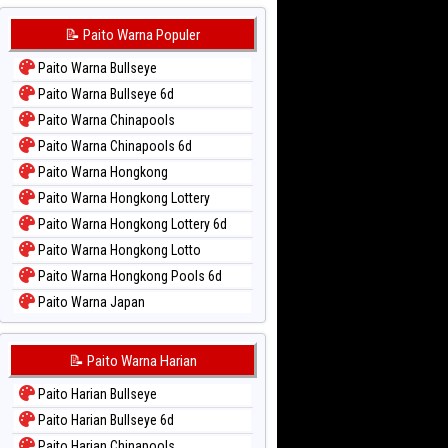
📝 Paito Warna Populer
Paito Warna Bullseye
Paito Warna Bullseye 6d
Paito Warna Chinapools
Paito Warna Chinapools 6d
Paito Warna Hongkong
Paito Warna Hongkong Lottery
Paito Warna Hongkong Lottery 6d
Paito Warna Hongkong Lotto
Paito Warna Hongkong Pools 6d
Paito Warna Japan
Paito Warna Japan 6d
Paito Warna Korea
📝 Paito Warna Harian
Paito Warna Kuda Lari
Paito Harian Bullseye
Paito Warna Magnum Cambodia
Paito Harian Bullseye 6d
Paito Warna Nagoya
Paito Harian Chinapools