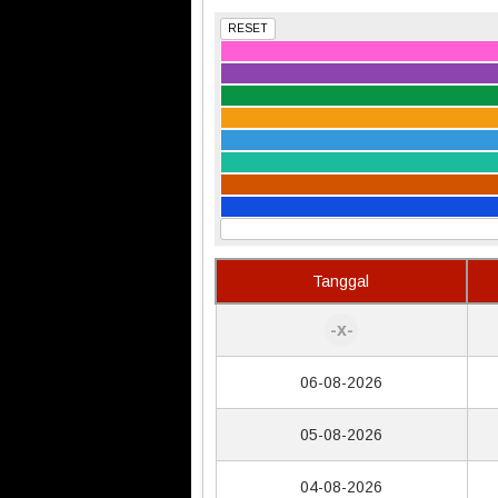
RESET
Tanggal
-x-
06-08-2026
05-08-2026
04-08-2026