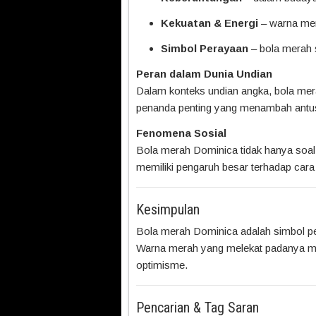
Kekuatan & Energi
– warna mer
Simbol Perayaan
– bola merah 
Peran dalam Dunia Undian
Dalam konteks undian angka, bola mera
penanda penting yang menambah antus
Fenomena Sosial
Bola merah Dominica tidak hanya soal
memiliki pengaruh besar terhadap car
Kesimpulan
Bola merah Dominica adalah simbol p
Warna merah yang melekat padanya menj
optimisme.
Pencarian & Tag Saran