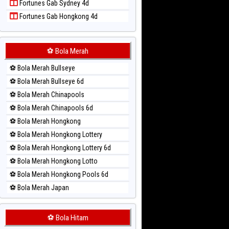
Fortunes Gab Sydney 4d
Paito Harian Singapore
Fortunes Gab Hongkong 4d
Paito Harian Sydney
Paito Harian Sydney Lottery
Paito Harian Sydney Lottery 6d
⚽ Bola Merah
Paito Harian Sydney Lotto
⚽ Bola Merah Bullseye
Paito Harian Sydney Pools 6d
⚽ Bola Merah Bullseye 6d
Paito Harian Taipei
⚽ Bola Merah Chinapools
Paito Harian Taiwan
⚽ Bola Merah Chinapools 6d
⚽ Bola Merah Hongkong
⚽ Bola Merah Hongkong Lottery
⚽ Bola Merah Hongkong Lottery 6d
⚽ Bola Merah Hongkong Lotto
⚽ Bola Merah Hongkong Pools 6d
⚽ Bola Merah Japan
⚽ Bola Merah Japan 6d
⚽ Bola Merah Korea
⚽ Bola Hitam
⚽ Bola Merah Kuda Lari