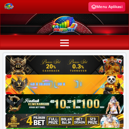
Menu Aplikasi
PAITO WARNA
Paito Warna HK
Paito Warna SD
Paito Warna SGP
Paito HK Lotto
Paito SD Lotto
Harian SD 6d