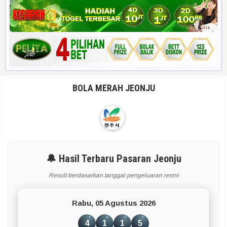
Harian HK 6d
RUMUS POPULER
Rekap 2D
Rekap Angka 4D
BOLA MERAH JEONJU
Paito Harian
BBFS
Rumus Harian
🔔 Hasil Terbaru Pasaran Jeonju
Result berdasarkan tanggal pengeluaran resmi
APLIKASI & TOOLS UTAMA
Rabu, 05 Agustus 2026
Smart Paito
4
1
1
5