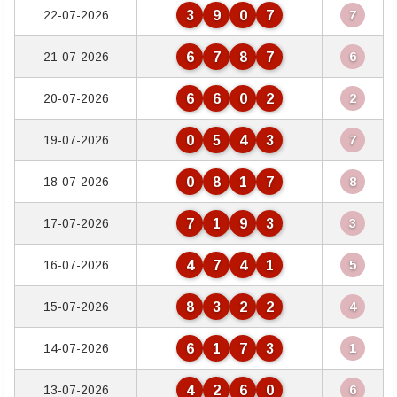
3
9
0
7
22-07-2026
7
6
7
8
7
21-07-2026
6
6
6
0
2
20-07-2026
2
0
5
4
3
19-07-2026
7
0
8
1
7
18-07-2026
8
7
1
9
3
17-07-2026
3
4
7
4
1
16-07-2026
5
8
3
2
2
15-07-2026
4
6
1
7
3
14-07-2026
1
4
2
6
0
13-07-2026
6