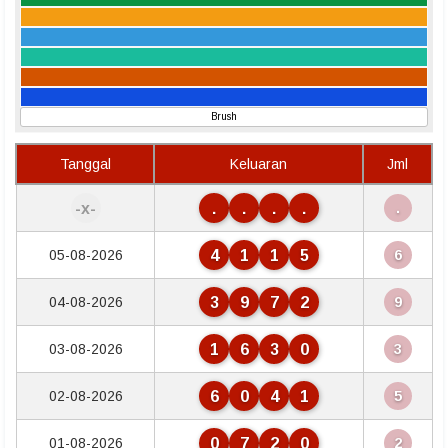
HK Lotto
SD Lotto
CN Pools
Brush
Tanggal
Keluaran
Jml
-x-
.
.
.
.
.
4
1
1
5
05-08-2026
6
3
9
7
2
04-08-2026
9
1
6
3
0
03-08-2026
3
6
0
4
1
02-08-2026
5
0
7
2
0
01-08-2026
2