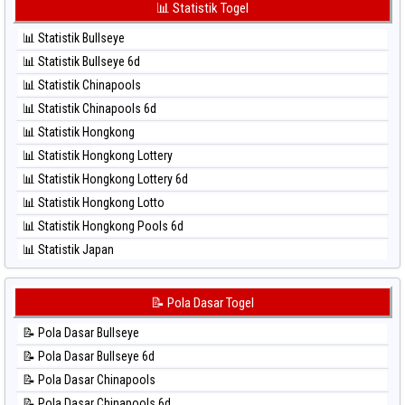
⚽ Bola Hitam Korea
📊 Statistik Togel
⚽ Bola Merah Taipei
⚽ Bola Hitam Kuda Lari
⚽ Bola Merah Taiwan
📊 Statistik Bullseye
⚽ Bola Hitam Magnum Cambodia
📊 Statistik Bullseye 6d
⚽ Bola Hitam Nagoya
📊 Statistik Chinapools
⚽ Bola Hitam North Carolina Day
📊 Statistik Chinapools 6d
⚽ Bola Hitam Pcso
📊 Statistik Hongkong
⚽ Bola Hitam Sao Paulo
📊 Statistik Hongkong Lottery
⚽ Bola Hitam Singapore
📊 Statistik Hongkong Lottery 6d
⚽ Bola Hitam Sydney
📊 Statistik Hongkong Lotto
⚽ Bola Hitam Sydney Lottery
📊 Statistik Hongkong Pools 6d
⚽ Bola Hitam Sydney Lottery 6d
📊 Statistik Japan
⚽ Bola Hitam Sydney Lotto
📊 Statistik Japan 6d
⚽ Bola Hitam Sydney Pools 6d
📊 Statistik Korea
📝 Pola Dasar Togel
⚽ Bola Hitam Taipei
📊 Statistik Kuda Lari
⚽ Bola Hitam Taiwan
📝 Pola Dasar Bullseye
📊 Statistik Magnum Cambodia
📝 Pola Dasar Bullseye 6d
📊 Statistik Nagoya
📝 Pola Dasar Chinapools
📊 Statistik New York Midday
📝 Pola Dasar Chinapools 6d