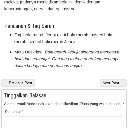
melekat padanya menjadikan bola ini identik dengan
keberuntungan, energi, dan optimisme.
Pencarian & Tag Saran
Tag: bola merah Jeonju, arti bola merah, misteri bola
merah, simbol hoki merah Jeonju
Meta Deskripsi:
Bola merah Jeonju dipercaya membawa
hoki dan semangat. Cari tahu makna serta fenomenanya
dalam budaya dan permainan angka.
← Previous Post
Next Post →
Tinggalkan Balasan
Alamat email Anda tidak akan dipublikasikan.
Ruas yang wajib ditandai
*
Komentar
*