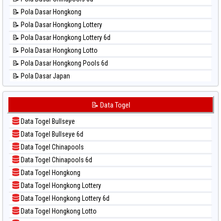
📊 Statistik North Carolina Day
📝 Pola Dasar Hongkong
📊 Statistik Pcso
📝 Pola Dasar Hongkong Lottery
📊 Statistik Pennsylvania Day
📝 Pola Dasar Hongkong Lottery 6d
📊 Statistik Sao Paulo
📝 Pola Dasar Hongkong Lotto
📊 Statistik Singapore
📝 Pola Dasar Hongkong Pools 6d
📊 Statistik Sydney
📝 Pola Dasar Japan
📊 Statistik Sydney Lottery
📝 Pola Dasar Japan 6d
📊 Statistik Sydney Lottery 6d
📝 Pola Dasar Korea
📝 Data Togel
📊 Statistik Sydney Lotto
📝 Pola Dasar Kuda Lari
📊 Statistik Sydney Pools 6d
Data Togel Bullseye
📝 Pola Dasar Magnum Cambodia
📊 Statistik Taipei
Data Togel Bullseye 6d
📝 Pola Dasar Nagoya
📊 Statistik Taiwan
Data Togel Chinapools
📝 Pola Dasar North Carolina Day
Data Togel Chinapools 6d
📝 Pola Dasar Pcso
Data Togel Hongkong
📝 Pola Dasar Sao Paulo
Data Togel Hongkong Lottery
📝 Pola Dasar Singapore
Data Togel Hongkong Lottery 6d
📝 Pola Dasar Sydney
Data Togel Hongkong Lotto
📝 Pola Dasar Sydney Lottery