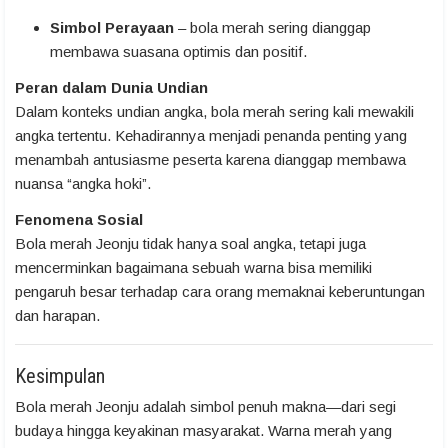
Simbol Perayaan
– bola merah sering dianggap
membawa suasana optimis dan positif.
Peran dalam Dunia Undian
Dalam konteks undian angka, bola merah sering kali mewakili
angka tertentu. Kehadirannya menjadi penanda penting yang
menambah antusiasme peserta karena dianggap membawa
nuansa “angka hoki”.
Fenomena Sosial
Bola merah Jeonju tidak hanya soal angka, tetapi juga
mencerminkan bagaimana sebuah warna bisa memiliki
pengaruh besar terhadap cara orang memaknai keberuntungan
dan harapan.
Kesimpulan
Bola merah Jeonju adalah simbol penuh makna—dari segi
budaya hingga keyakinan masyarakat. Warna merah yang