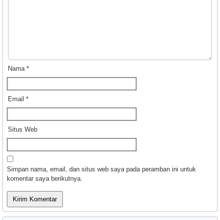
Nama
*
Email
*
Situs Web
Simpan nama, email, dan situs web saya pada peramban ini untuk
komentar saya berikutnya.