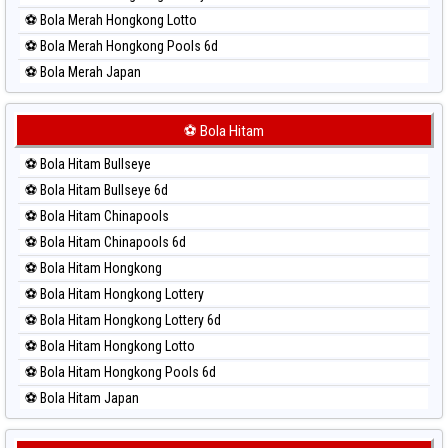
⚽ Bola Merah Hongkong Lotto
⚽ Bola Merah Hongkong Pools 6d
⚽ Bola Merah Japan
⚽ Bola Merah Japan 6d
⚽ Bola Merah Korea
⚽ Bola Hitam
⚽ Bola Merah Kuda Lari
⚽ Bola Hitam Bullseye
⚽ Bola Merah Magnum Cambodia
⚽ Bola Hitam Bullseye 6d
⚽ Bola Merah Nagoya
⚽ Bola Hitam Chinapools
⚽ Bola Merah North Carolina Day
⚽ Bola Hitam Chinapools 6d
⚽ Bola Merah Pcso
⚽ Bola Hitam Hongkong
⚽ Bola Merah Sao Paulo
⚽ Bola Hitam Hongkong Lottery
⚽ Bola Merah Singapore
⚽ Bola Hitam Hongkong Lottery 6d
⚽ Bola Merah Sydney
⚽ Bola Hitam Hongkong Lotto
⚽ Bola Merah Sydney Lottery
⚽ Bola Hitam Hongkong Pools 6d
⚽ Bola Merah Sydney Lottery 6d
⚽ Bola Hitam Japan
⚽ Bola Merah Sydney Lotto
⚽ Bola Hitam Japan 6d
⚽ Bola Merah Sydney Pools 6d