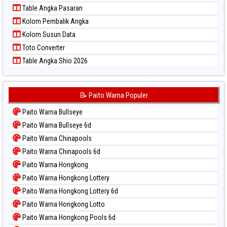
Table Angka Pasaran
Kolom Pembalik Angka
Kolom Susun Data
Toto Converter
Table Angka Shio 2026
📝 Paito Warna Populer
Paito Warna Bullseye
Paito Warna Bullseye 6d
Paito Warna Chinapools
Paito Warna Chinapools 6d
Paito Warna Hongkong
Paito Warna Hongkong Lottery
Paito Warna Hongkong Lottery 6d
Paito Warna Hongkong Lotto
Paito Warna Hongkong Pools 6d