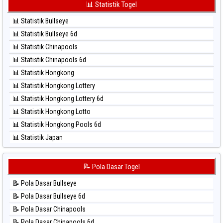
⚽ Bola Hitam Korea
📊 Statistik Togel
⚽ Bola Merah Taipei
⚽ Bola Hitam Kuda Lari
⚽ Bola Merah Taiwan
📊 Statistik Bullseye
⚽ Bola Hitam Magnum Cambodia
📊 Statistik Bullseye 6d
⚽ Bola Hitam Nagoya
📊 Statistik Chinapools
⚽ Bola Hitam North Carolina Day
📊 Statistik Chinapools 6d
⚽ Bola Hitam Pcso
📊 Statistik Hongkong
⚽ Bola Hitam Sao Paulo
📊 Statistik Hongkong Lottery
⚽ Bola Hitam Singapore
📊 Statistik Hongkong Lottery 6d
⚽ Bola Hitam Sydney
📊 Statistik Hongkong Lotto
⚽ Bola Hitam Sydney Lottery
📊 Statistik Hongkong Pools 6d
⚽ Bola Hitam Sydney Lottery 6d
📊 Statistik Japan
⚽ Bola Hitam Sydney Lotto
📊 Statistik Japan 6d
⚽ Bola Hitam Sydney Pools 6d
📊 Statistik Korea
📝 Pola Dasar Togel
⚽ Bola Hitam Taipei
📊 Statistik Kuda Lari
⚽ Bola Hitam Taiwan
📝 Pola Dasar Bullseye
📊 Statistik Magnum Cambodia
📝 Pola Dasar Bullseye 6d
📊 Statistik Nagoya
📝 Pola Dasar Chinapools
📊 Statistik New York Midday
📝 Pola Dasar Chinapools 6d