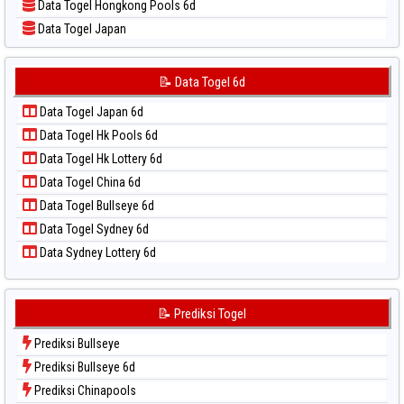
Data Togel Hongkong Pools 6d
📝 Pola Dasar Sydney Lottery 6d
Data Togel Japan
📝 Pola Dasar Sydney Lotto
Data Togel Japan 6d
📝 Pola Dasar Sydney Pools 6d
Data Togel Korea
📝 Data Togel 6d
📝 Pola Dasar Taipei
Data Togel Kuda Lari
📝 Pola Dasar Taiwan
Data Togel Japan 6d
Data Togel Magnum Cambodia
Data Togel Hk Pools 6d
Data Togel Nagoya
Data Togel Hk Lottery 6d
Data Togel North Carolina Day
Data Togel China 6d
Data Togel Pcso
Data Togel Bullseye 6d
Data Togel Sao Paulo
Data Togel Sydney 6d
Data Togel Singapore
Data Sydney Lottery 6d
Data Togel Sydney
Data Togel Sydney Lottery
Data Togel Sydney Lottery 6d
📝 Prediksi Togel
Data Togel Sydney Lotto
Prediksi Bullseye
Data Togel Sydney Pools 6d
Prediksi Bullseye 6d
Data Togel Taipei
Prediksi Chinapools