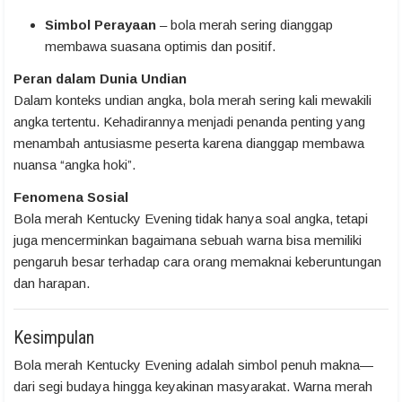
Simbol Perayaan
– bola merah sering dianggap
membawa suasana optimis dan positif.
Peran dalam Dunia Undian
Dalam konteks undian angka, bola merah sering kali mewakili
angka tertentu. Kehadirannya menjadi penanda penting yang
menambah antusiasme peserta karena dianggap membawa
nuansa “angka hoki”.
Fenomena Sosial
Bola merah Kentucky Evening tidak hanya soal angka, tetapi
juga mencerminkan bagaimana sebuah warna bisa memiliki
pengaruh besar terhadap cara orang memaknai keberuntungan
dan harapan.
Kesimpulan
Bola merah Kentucky Evening adalah simbol penuh makna—
dari segi budaya hingga keyakinan masyarakat. Warna merah