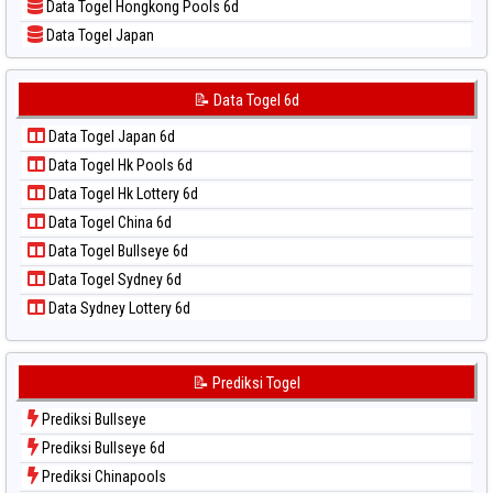
Data Togel Hongkong Pools 6d
📝 Pola Dasar Sydney Lottery 6d
Data Togel Japan
📝 Pola Dasar Sydney Lotto
Data Togel Japan 6d
📝 Pola Dasar Sydney Pools 6d
Data Togel Korea
📝 Data Togel 6d
📝 Pola Dasar Taipei
Data Togel Kuda Lari
📝 Pola Dasar Taiwan
Data Togel Japan 6d
Data Togel Magnum Cambodia
Data Togel Hk Pools 6d
Data Togel Nagoya
Data Togel Hk Lottery 6d
Data Togel North Carolina Day
Data Togel China 6d
Data Togel Pcso
Data Togel Bullseye 6d
Data Togel Sao Paulo
Data Togel Sydney 6d
Data Togel Singapore
Data Sydney Lottery 6d
Data Togel Sydney
Data Togel Sydney Lottery
Data Togel Sydney Lottery 6d
📝 Prediksi Togel
Data Togel Sydney Lotto
Prediksi Bullseye
Data Togel Sydney Pools 6d
Prediksi Bullseye 6d
Data Togel Taipei
Prediksi Chinapools