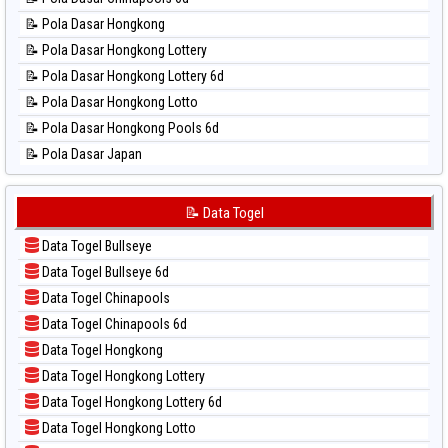
📊 Statistik North Carolina Day
📝 Pola Dasar Hongkong
📊 Statistik Pcso
📝 Pola Dasar Hongkong Lottery
📊 Statistik Pennsylvania Day
📝 Pola Dasar Hongkong Lottery 6d
📊 Statistik Sao Paulo
📝 Pola Dasar Hongkong Lotto
📊 Statistik Singapore
📝 Pola Dasar Hongkong Pools 6d
📊 Statistik Sydney
📝 Pola Dasar Japan
📊 Statistik Sydney Lottery
📝 Pola Dasar Japan 6d
📊 Statistik Sydney Lottery 6d
📝 Pola Dasar Korea
📝 Data Togel
📊 Statistik Sydney Lotto
📝 Pola Dasar Kuda Lari
📊 Statistik Sydney Pools 6d
Data Togel Bullseye
📝 Pola Dasar Magnum Cambodia
📊 Statistik Taipei
Data Togel Bullseye 6d
📝 Pola Dasar Nagoya
📊 Statistik Taiwan
Data Togel Chinapools
📝 Pola Dasar North Carolina Day
Data Togel Chinapools 6d
📝 Pola Dasar Pcso
Data Togel Hongkong
📝 Pola Dasar Sao Paulo
Data Togel Hongkong Lottery
📝 Pola Dasar Singapore
Data Togel Hongkong Lottery 6d
📝 Pola Dasar Sydney
Data Togel Hongkong Lotto
📝 Pola Dasar Sydney Lottery