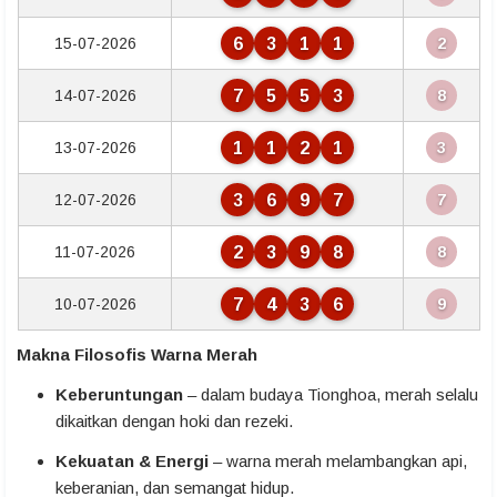
6
3
1
1
15-07-2026
2
7
5
5
3
14-07-2026
8
1
1
2
1
13-07-2026
3
3
6
9
7
12-07-2026
7
2
3
9
8
11-07-2026
8
7
4
3
6
10-07-2026
9
Makna Filosofis Warna Merah
Keberuntungan
– dalam budaya Tionghoa, merah selalu
dikaitkan dengan hoki dan rezeki.
Kekuatan & Energi
– warna merah melambangkan api,
keberanian, dan semangat hidup.