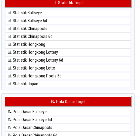
⚽ Bola Hitam Korea
📊 Statistik Togel
⚽ Bola Merah Taipei
⚽ Bola Hitam Kuda Lari
⚽ Bola Merah Taiwan
📊 Statistik Bullseye
⚽ Bola Hitam Magnum Cambodia
📊 Statistik Bullseye 6d
⚽ Bola Hitam Nagoya
📊 Statistik Chinapools
⚽ Bola Hitam North Carolina Day
📊 Statistik Chinapools 6d
⚽ Bola Hitam Pcso
📊 Statistik Hongkong
⚽ Bola Hitam Sao Paulo
📊 Statistik Hongkong Lottery
⚽ Bola Hitam Singapore
📊 Statistik Hongkong Lottery 6d
⚽ Bola Hitam Sydney
📊 Statistik Hongkong Lotto
⚽ Bola Hitam Sydney Lottery
📊 Statistik Hongkong Pools 6d
⚽ Bola Hitam Sydney Lottery 6d
📊 Statistik Japan
⚽ Bola Hitam Sydney Lotto
📊 Statistik Japan 6d
⚽ Bola Hitam Sydney Pools 6d
📊 Statistik Korea
📝 Pola Dasar Togel
⚽ Bola Hitam Taipei
📊 Statistik Kuda Lari
⚽ Bola Hitam Taiwan
📝 Pola Dasar Bullseye
📊 Statistik Magnum Cambodia
📝 Pola Dasar Bullseye 6d
📊 Statistik Nagoya
📝 Pola Dasar Chinapools
📊 Statistik New York Midday
📝 Pola Dasar Chinapools 6d