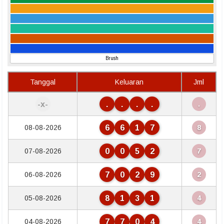
HK Lotto
SD Lotto
CN Pools
Brush
Tanggal
Keluaran
Jml
-x-
.
.
.
.
.
6
6
1
7
08-08-2026
8
0
0
5
2
07-08-2026
7
7
0
2
9
06-08-2026
2
8
1
3
1
05-08-2026
4
7
7
0
4
04-08-2026
4