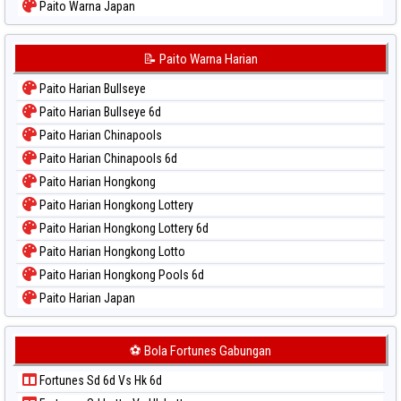
Paito Warna Japan
Paito Warna Japan 6d
Paito Warna Korea
📝 Paito Warna Harian
Paito Warna Kuda Lari
Paito Harian Bullseye
Paito Warna Magnum Cambodia
Paito Harian Bullseye 6d
Paito Warna Nagoya
Paito Harian Chinapools
Paito Warna New York Midday
Paito Harian Chinapools 6d
Paito Warna North Carolina Day
Paito Harian Hongkong
Paito Warna Pcso
Paito Harian Hongkong Lottery
Paito Warna Pennsylvania Day
Paito Harian Hongkong Lottery 6d
Paito Warna Sao Paulo
Paito Harian Hongkong Lotto
Paito Warna Singapore
Paito Harian Hongkong Pools 6d
Paito Warna Sydney
Paito Harian Japan
Paito Warna Sydney Lottery
Paito Harian Japan 6d
Paito Warna Sydney Lottery 6d
Paito Harian Korea
⚽ Bola Fortunes Gabungan
Paito Warna Sydney Lotto
Paito Harian Kuda Lari
Paito Warna Sydney Pools 6d
Fortunes Sd 6d Vs Hk 6d
Paito Harian Magnum Cambodia