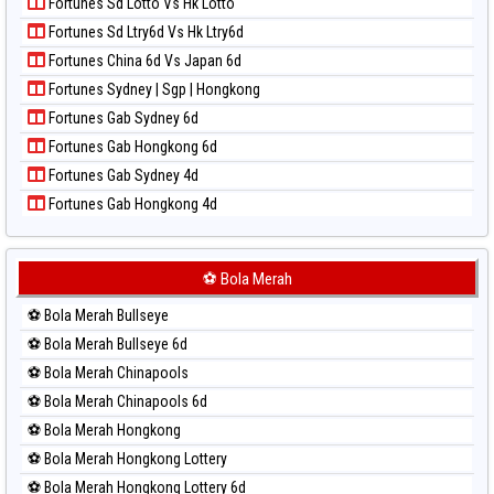
Paito Warna Taipei
Fortunes Sd Lotto Vs Hk Lotto
Paito Harian Nagoya
Paito Warna Taiwan
Fortunes Sd Ltry6d Vs Hk Ltry6d
Paito Harian New York Midday
Fortunes China 6d Vs Japan 6d
Paito Harian North Carolina Day
Fortunes Sydney | Sgp | Hongkong
Paito Harian Pcso
Fortunes Gab Sydney 6d
Paito Harian Pennsylvania Day
Fortunes Gab Hongkong 6d
Paito Harian Sao Paulo
Fortunes Gab Sydney 4d
Paito Harian Singapore
Fortunes Gab Hongkong 4d
Paito Harian Sydney
Paito Harian Sydney Lottery
Paito Harian Sydney Lottery 6d
⚽ Bola Merah
Paito Harian Sydney Lotto
⚽ Bola Merah Bullseye
Paito Harian Sydney Pools 6d
⚽ Bola Merah Bullseye 6d
Paito Harian Taipei
⚽ Bola Merah Chinapools
Paito Harian Taiwan
⚽ Bola Merah Chinapools 6d
⚽ Bola Merah Hongkong
⚽ Bola Merah Hongkong Lottery
⚽ Bola Merah Hongkong Lottery 6d