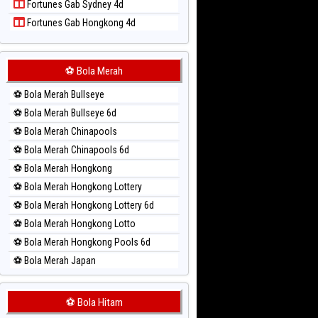
Fortunes Gab Sydney 4d
Paito Harian Singapore
Fortunes Gab Hongkong 4d
Paito Harian Sydney
Paito Harian Sydney Lottery
Paito Harian Sydney Lottery 6d
⚽ Bola Merah
Paito Harian Sydney Lotto
⚽ Bola Merah Bullseye
Paito Harian Sydney Pools 6d
⚽ Bola Merah Bullseye 6d
Paito Harian Taipei
⚽ Bola Merah Chinapools
Paito Harian Taiwan
⚽ Bola Merah Chinapools 6d
⚽ Bola Merah Hongkong
⚽ Bola Merah Hongkong Lottery
⚽ Bola Merah Hongkong Lottery 6d
⚽ Bola Merah Hongkong Lotto
⚽ Bola Merah Hongkong Pools 6d
⚽ Bola Merah Japan
⚽ Bola Merah Japan 6d
⚽ Bola Merah Korea
⚽ Bola Hitam
⚽ Bola Merah Kuda Lari