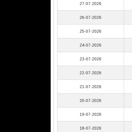
27-07-2026
26-07-2026
25-07-2026
24-07-2026
23-07-2026
22-07-2026
21-07-2026
20-07-2026
19-07-2026
18-07-2026