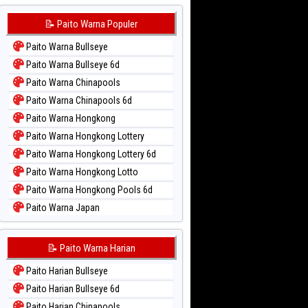
📝 Paito Warna Populer
Paito Warna Bullseye
Paito Warna Bullseye 6d
Paito Warna Chinapools
Paito Warna Chinapools 6d
Paito Warna Hongkong
Paito Warna Hongkong Lottery
Paito Warna Hongkong Lottery 6d
Paito Warna Hongkong Lotto
Paito Warna Hongkong Pools 6d
Paito Warna Japan
Paito Warna Japan 6d
Paito Warna Korea
📝 Paito Warna Harian
Paito Warna Kuda Lari
Paito Harian Bullseye
Paito Warna Magnum Cambodia
Paito Harian Bullseye 6d
Paito Warna Nagoya
Paito Harian Chinapools