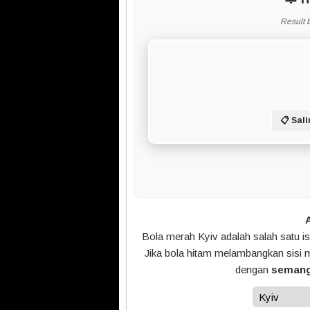
Result 
📋 Sali
Bola merah Kyiv adalah salah satu is
Jika bola hitam melambangkan sisi m
dengan
semang