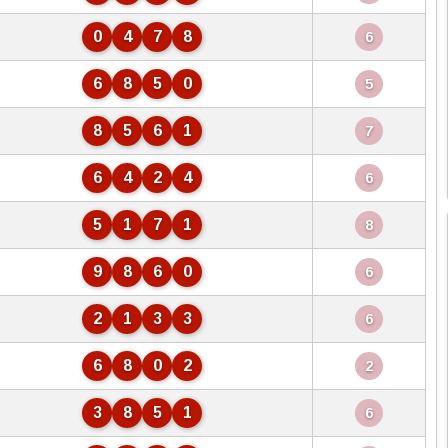
0
4
7
8
6
6
8
5
0
5
8
5
6
1
7
6
4
2
4
6
5
1
7
1
8
9
8
6
0
6
2
1
3
3
6
6
8
0
2
2
3
8
5
1
6