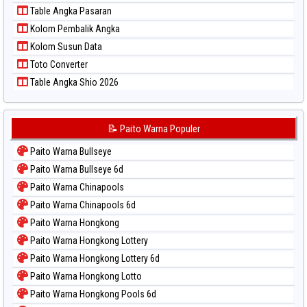
Table Angka Pasaran
Kolom Pembalik Angka
Kolom Susun Data
Toto Converter
Table Angka Shio 2026
📝 Paito Warna Populer
Paito Warna Bullseye
Paito Warna Bullseye 6d
Paito Warna Chinapools
Paito Warna Chinapools 6d
Paito Warna Hongkong
Paito Warna Hongkong Lottery
Paito Warna Hongkong Lottery 6d
Paito Warna Hongkong Lotto
Paito Warna Hongkong Pools 6d