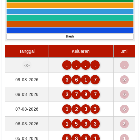
HK Lotto
SD Lotto
CN Pools
Brush
Tanggal
Keluaran
Jml
-x-
.
.
.
.
.
3
6
1
7
09-08-2026
8
3
7
8
7
08-08-2026
6
1
2
3
3
07-08-2026
6
1
5
9
3
06-08-2026
3
8
8
9
1
05-08-2026
1