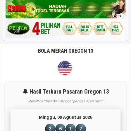
Harian HK 6d
RUMUS POPULER
Rekap 2D
Rekap Angka 4D
BOLA MERAH OREGON 13
Paito Harian
BBFS
Rumus Harian
🔔 Hasil Terbaru Pasaran Oregon 13
Result berdasarkan tanggal pengeluaran resmi
APLIKASI & TOOLS UTAMA
Minggu, 09 Agustus 2026
Smart Paito
3
6
1
7