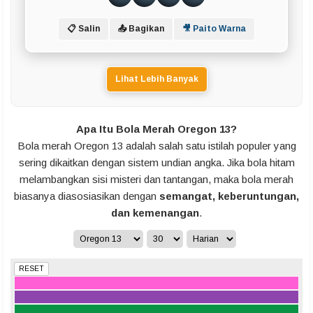
Prediksi
📋 Salin
📤 Bagikan
🎥 Paito Warna
Data Togel
Bola Merah
8
Lihat Lebih Banyak
Statistik
Apa Itu Bola Merah Oregon 13?
Buku Mimpi
Bola merah Oregon 13 adalah salah satu istilah populer yang
sering dikaitkan dengan sistem undian angka. Jika bola hitam
melambangkan sisi misteri dan tantangan, maka bola merah
LIVE DRAW TERCEPAT
biasanya diasosiasikan dengan
semangat, keberuntungan,
dan kemenangan
.
HK Pools
SD Pools
RESET
SGP Pools