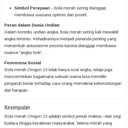
Simbol Perayaan
– bola merah sering dianggap
membawa suasana optimis dan positif.
Peran dalam Dunia Undian
Dalam konteks undian angka, bola merah sering kali mewakili
angka tertentu. Kehadirannya menjadi penanda penting yang
menambah antusiasme peserta karena dianggap membawa
nuansa “angka hoki”.
Fenomena Sosial
Bola merah Oregon 13 tidak hanya soal angka, tetapi juga
mencerminkan bagaimana sebuah warna bisa memiliki
pengaruh besar terhadap cara orang memaknai keberuntungan
dan harapan.
Kesimpulan
Bola merah Oregon 13 adalah simbol penuh makna—dari segi
budaya hingga keyakinan masyarakat. Warna merah yang