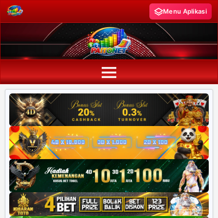
Menu Aplikasi
PAITO WARNA
Paito Warna HK
Paito Warna SD
Paito Warna SGP
Paito HK Lotto
Paito SD Lotto
Harian SD 6d