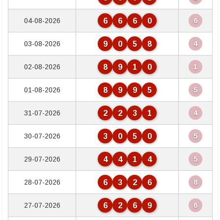
6
6
6
0
04-08-2026
6
9
0
5
8
03-08-2026
4
8
9
1
0
02-08-2026
1
8
9
9
5
01-08-2026
5
2
2
3
1
31-07-2026
4
3
0
5
0
30-07-2026
5
4
4
1
4
29-07-2026
5
6
3
2
6
28-07-2026
8
6
2
6
9
27-07-2026
6