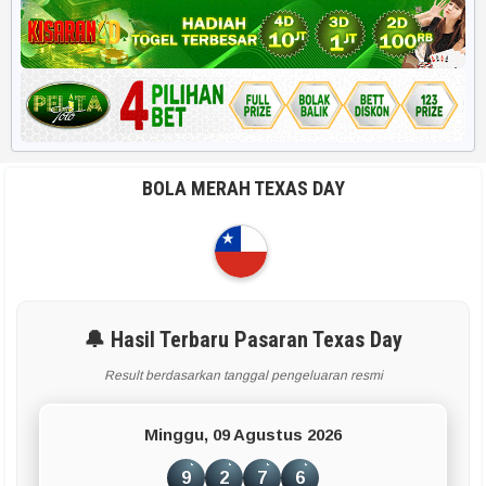
Harian HK 6d
RUMUS POPULER
Rekap 2D
Rekap Angka 4D
BOLA MERAH TEXAS DAY
Paito Harian
BBFS
Rumus Harian
🔔 Hasil Terbaru Pasaran Texas Day
Result berdasarkan tanggal pengeluaran resmi
APLIKASI & TOOLS UTAMA
Minggu, 09 Agustus 2026
Smart Paito
9
2
7
6