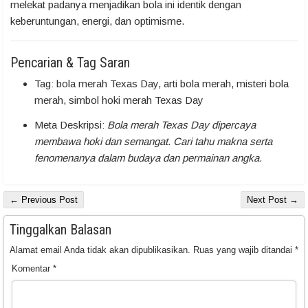
melekat padanya menjadikan bola ini identik dengan
keberuntungan, energi, dan optimisme.
Pencarian & Tag Saran
Tag: bola merah Texas Day, arti bola merah, misteri bola
merah, simbol hoki merah Texas Day
Meta Deskripsi:
Bola merah Texas Day dipercaya
membawa hoki dan semangat. Cari tahu makna serta
fenomenanya dalam budaya dan permainan angka.
← Previous Post
Next Post →
Tinggalkan Balasan
Alamat email Anda tidak akan dipublikasikan.
Ruas yang wajib ditandai
*
Komentar
*