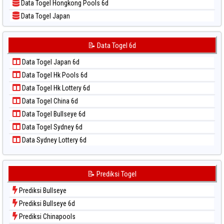
Data Togel Hongkong Pools 6d
📝 Pola Dasar Sydney Lottery 6d
Data Togel Japan
📝 Pola Dasar Sydney Lotto
Data Togel Japan 6d
📝 Pola Dasar Sydney Pools 6d
Data Togel Korea
📝 Data Togel 6d
📝 Pola Dasar Taipei
Data Togel Kuda Lari
📝 Pola Dasar Taiwan
Data Togel Japan 6d
Data Togel Magnum Cambodia
Data Togel Hk Pools 6d
Data Togel Nagoya
Data Togel Hk Lottery 6d
Data Togel North Carolina Day
Data Togel China 6d
Data Togel Pcso
Data Togel Bullseye 6d
Data Togel Sao Paulo
Data Togel Sydney 6d
Data Togel Singapore
Data Sydney Lottery 6d
Data Togel Sydney
Data Togel Sydney Lottery
Data Togel Sydney Lottery 6d
📝 Prediksi Togel
Data Togel Sydney Lotto
Prediksi Bullseye
Data Togel Sydney Pools 6d
Prediksi Bullseye 6d
Data Togel Taipei
Prediksi Chinapools