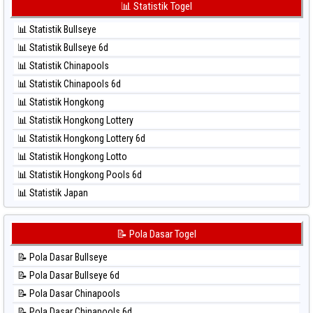
⚽ Bola Hitam Korea
📊 Statistik Togel
⚽ Bola Merah Taipei
⚽ Bola Hitam Kuda Lari
⚽ Bola Merah Taiwan
📊 Statistik Bullseye
⚽ Bola Hitam Magnum Cambodia
📊 Statistik Bullseye 6d
⚽ Bola Hitam Nagoya
📊 Statistik Chinapools
⚽ Bola Hitam North Carolina Day
📊 Statistik Chinapools 6d
⚽ Bola Hitam Pcso
📊 Statistik Hongkong
⚽ Bola Hitam Sao Paulo
📊 Statistik Hongkong Lottery
⚽ Bola Hitam Singapore
📊 Statistik Hongkong Lottery 6d
⚽ Bola Hitam Sydney
📊 Statistik Hongkong Lotto
⚽ Bola Hitam Sydney Lottery
📊 Statistik Hongkong Pools 6d
⚽ Bola Hitam Sydney Lottery 6d
📊 Statistik Japan
⚽ Bola Hitam Sydney Lotto
📊 Statistik Japan 6d
⚽ Bola Hitam Sydney Pools 6d
📊 Statistik Korea
📝 Pola Dasar Togel
⚽ Bola Hitam Taipei
📊 Statistik Kuda Lari
⚽ Bola Hitam Taiwan
📝 Pola Dasar Bullseye
📊 Statistik Magnum Cambodia
📝 Pola Dasar Bullseye 6d
📊 Statistik Nagoya
📝 Pola Dasar Chinapools
📊 Statistik New York Midday
📝 Pola Dasar Chinapools 6d