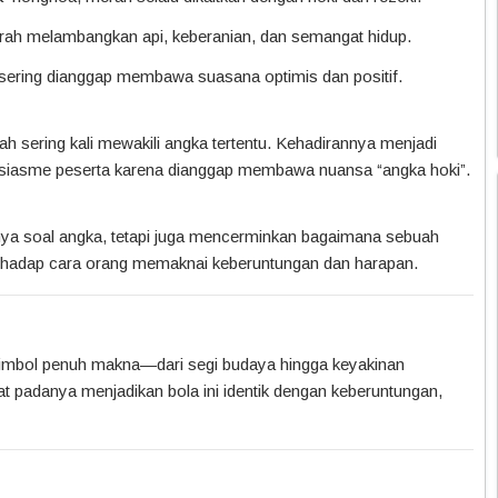
ah melambangkan api, keberanian, dan semangat hidup.
sering dianggap membawa suasana optimis dan positif.
h sering kali mewakili angka tertentu. Kehadirannya menjadi
iasme peserta karena dianggap membawa nuansa “angka hoki”.
ya soal angka, tetapi juga mencerminkan bagaimana sebuah
erhadap cara orang memaknai keberuntungan dan harapan.
imbol penuh makna—dari segi budaya hingga keyakinan
 padanya menjadikan bola ini identik dengan keberuntungan,