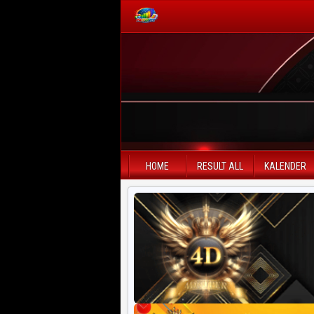
PAITO WARNA
Paito Warna HK
Paito Warna SD
HOME
RESULT ALL
KALENDER
Paito Warna SGP
Paito HK Lotto
Paito SD Lotto
Harian SD 6d