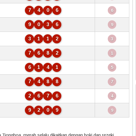
7
4
0
6
6
9
0
3
6
9
3
1
1
2
3
7
6
8
2
1
6
1
4
1
5
7
4
8
8
7
2
6
7
6
4
9
2
0
9
9
Tionghoa, merah selalu dikaitkan dengan hoki dan rezeki.