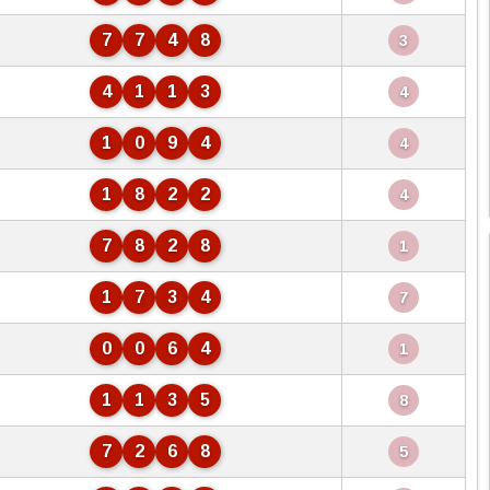
7
7
4
8
3
4
1
1
3
4
1
0
9
4
4
1
8
2
2
4
7
8
2
8
1
1
7
3
4
7
0
0
6
4
1
1
1
3
5
8
7
2
6
8
5