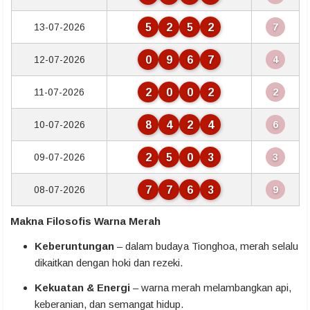
5
2
5
2
13-07-2026
7
0
9
6
7
12-07-2026
4
2
0
0
2
11-07-2026
2
8
4
2
4
10-07-2026
6
2
5
0
3
09-07-2026
3
7
7
6
3
08-07-2026
9
Makna Filosofis Warna Merah
Keberuntungan
– dalam budaya Tionghoa, merah selalu
dikaitkan dengan hoki dan rezeki.
Kekuatan & Energi
– warna merah melambangkan api,
keberanian, dan semangat hidup.