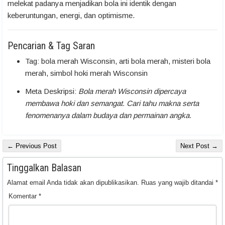
melekat padanya menjadikan bola ini identik dengan
keberuntungan, energi, dan optimisme.
Pencarian & Tag Saran
Tag: bola merah Wisconsin, arti bola merah, misteri bola
merah, simbol hoki merah Wisconsin
Meta Deskripsi:
Bola merah Wisconsin dipercaya
membawa hoki dan semangat. Cari tahu makna serta
fenomenanya dalam budaya dan permainan angka.
← Previous Post
Next Post →
Tinggalkan Balasan
Alamat email Anda tidak akan dipublikasikan.
Ruas yang wajib ditandai
*
Komentar
*