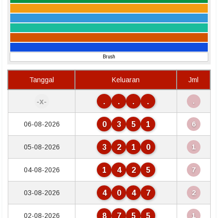
HK Lotto
SD Lotto
CN Pools
Brush
Tanggal
Keluaran
Jml
-x-
.
.
.
.
.
0
3
5
1
06-08-2026
6
3
2
1
0
05-08-2026
1
1
4
2
5
04-08-2026
7
4
0
4
7
03-08-2026
2
8
7
5
5
02-08-2026
1