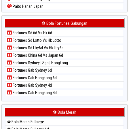
Paito Warna Magnum Cambodia
Paito Harian Bullseye 6d
Paito Warna Nagoya
Paito Harian Chinapools
Paito Warna New York Midday
Paito Harian Chinapools 6d
Paito Warna North Carolina Day
Paito Harian Hongkong
Paito Warna Pcso
Paito Harian Hongkong Lottery
Paito Warna Pennsylvania Day
Paito Harian Hongkong Lottery 6d
Paito Warna Sao Paulo
Paito Harian Hongkong Lotto
Paito Warna Singapore
Paito Harian Hongkong Pools 6d
Paito Warna Sydney
Paito Harian Japan
Paito Warna Sydney Lottery
Paito Harian Japan 6d
Paito Warna Sydney Lottery 6d
Paito Harian Korea
⚽ Bola Fortunes Gabungan
Paito Warna Sydney Lotto
Paito Harian Kuda Lari
Paito Warna Sydney Pools 6d
Fortunes Sd 6d Vs Hk 6d
Paito Harian Magnum Cambodia
Paito Warna Taipei
Fortunes Sd Lotto Vs Hk Lotto
Paito Harian Nagoya
Paito Warna Taiwan
Fortunes Sd Ltry6d Vs Hk Ltry6d
Paito Harian New York Midday
Fortunes China 6d Vs Japan 6d
Paito Harian North Carolina Day
Fortunes Sydney | Sgp | Hongkong
Paito Harian Pcso