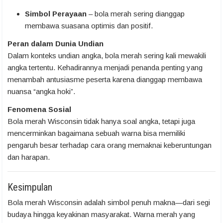
Simbol Perayaan
– bola merah sering dianggap
membawa suasana optimis dan positif.
Peran dalam Dunia Undian
Dalam konteks undian angka, bola merah sering kali mewakili
angka tertentu. Kehadirannya menjadi penanda penting yang
menambah antusiasme peserta karena dianggap membawa
nuansa “angka hoki”.
Fenomena Sosial
Bola merah Wisconsin tidak hanya soal angka, tetapi juga
mencerminkan bagaimana sebuah warna bisa memiliki
pengaruh besar terhadap cara orang memaknai keberuntungan
dan harapan.
Kesimpulan
Bola merah Wisconsin adalah simbol penuh makna—dari segi
budaya hingga keyakinan masyarakat. Warna merah yang