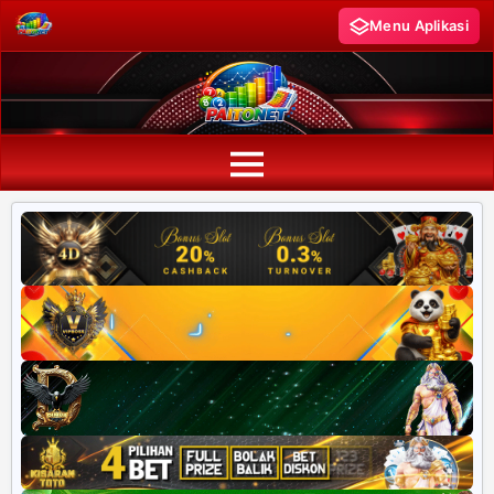
Menu Aplikasi
PAITO WARNA
Paito Warna HK
Paito Warna SD
Paito Warna SGP
Paito HK Lotto
Paito SD Lotto
Harian SD 6d