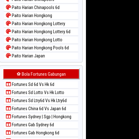
Paito Warna New York Midday
Paito Harian Chinapools 6d
Paito Warna North Carolina Day
Paito Harian Hongkong
Paito Warna Pcso
Paito Harian Hongkong Lottery
Paito Warna Pennsylvania Day
Paito Harian Hongkong Lottery 6d
Paito Warna Sao Paulo
Paito Harian Hongkong Lotto
Paito Warna Singapore
Paito Harian Hongkong Pools 6d
Paito Warna Sydney
Paito Harian Japan
Paito Warna Sydney Lottery
Paito Harian Japan 6d
Paito Warna Sydney Lottery 6d
Paito Harian Korea
⚽ Bola Fortunes Gabungan
Paito Warna Sydney Lotto
Paito Harian Kuda Lari
Paito Warna Sydney Pools 6d
Fortunes Sd 6d Vs Hk 6d
Paito Harian Magnum Cambodia
Paito Warna Taipei
Fortunes Sd Lotto Vs Hk Lotto
Paito Harian Nagoya
Paito Warna Taiwan
Fortunes Sd Ltry6d Vs Hk Ltry6d
Paito Harian New York Midday
Fortunes China 6d Vs Japan 6d
Paito Harian North Carolina Day
Fortunes Sydney | Sgp | Hongkong
Paito Harian Pcso
Fortunes Gab Sydney 6d
Paito Harian Pennsylvania Day
Fortunes Gab Hongkong 6d
Paito Harian Sao Paulo