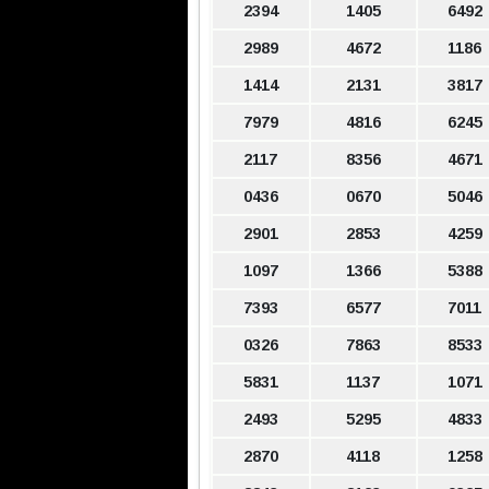
2394
1405
6492
2989
4672
1186
1414
2131
3817
7979
4816
6245
2117
8356
4671
0436
0670
5046
2901
2853
4259
1097
1366
5388
7393
6577
7011
0326
7863
8533
5831
1137
1071
2493
5295
4833
2870
4118
1258