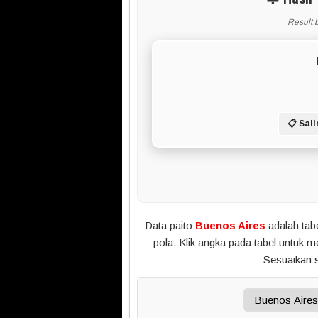
Result 
📋 Sali
Data paito
Buenos Aires
adalah tabe
pola. Klik angka pada tabel untuk
Sesuaikan s