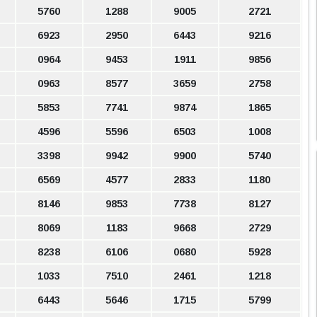
5760
1288
9005
2721
6923
2950
6443
9216
0964
9453
1911
9856
0963
8577
3659
2758
5853
7741
9874
1865
4596
5596
6503
1008
3398
9942
9900
5740
6569
4577
2833
1180
8146
9853
7738
8127
8069
1183
9668
2729
8238
6106
0680
5928
1033
7510
2461
1218
6443
5646
1715
5799