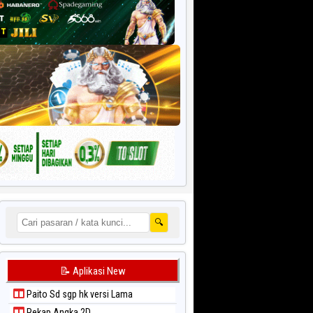
🔍
📝 Aplikasi New
Paito Sd sgp hk versi Lama
Rekap Angka 2D