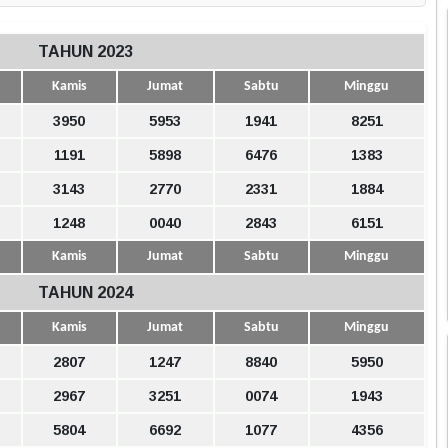
TAHUN 2023
Kamis
Jumat
Sabtu
Minggu
3950
5953
1941
8251
1191
5898
6476
1383
3143
2770
2331
1884
1248
0040
2843
6151
Kamis
Jumat
Sabtu
Minggu
TAHUN 2024
Kamis
Jumat
Sabtu
Minggu
2807
1247
8840
5950
2967
3251
0074
1943
5804
6692
1077
4356