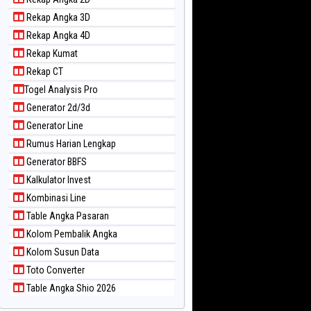
Rekap Angka 3D
Rekap Angka 4D
Rekap Kumat
Rekap CT
Togel Analysis Pro
Generator 2d/3d
Generator Line
Rumus Harian Lengkap
Generator BBFS
Kalkulator Invest
Kombinasi Line
Table Angka Pasaran
Kolom Pembalik Angka
Kolom Susun Data
Toto Converter
Table Angka Shio 2026