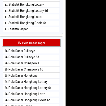
⚽ Bola Hitam Sao Paulo
📊 Statistik Hongkong Lottery
⚽ Bola Hitam Singapore
📊 Statistik Hongkong Lottery 6d
⚽ Bola Hitam Sydney
📊 Statistik Hongkong Lotto
⚽ Bola Hitam Sydney Lottery
📊 Statistik Hongkong Pools 6d
⚽ Bola Hitam Sydney Lottery 6d
📊 Statistik Japan
⚽ Bola Hitam Sydney Lotto
📊 Statistik Japan 6d
⚽ Bola Hitam Sydney Pools 6d
📊 Statistik Korea
📝 Pola Dasar Togel
⚽ Bola Hitam Taipei
📊 Statistik Kuda Lari
⚽ Bola Hitam Taiwan
📝 Pola Dasar Bullseye
📊 Statistik Magnum Cambodia
📝 Pola Dasar Bullseye 6d
📊 Statistik Nagoya
📝 Pola Dasar Chinapools
📊 Statistik New York Midday
📝 Pola Dasar Chinapools 6d
📊 Statistik North Carolina Day
📝 Pola Dasar Hongkong
📊 Statistik Pcso
📝 Pola Dasar Hongkong Lottery
📊 Statistik Pennsylvania Day
📝 Pola Dasar Hongkong Lottery 6d
📊 Statistik Sao Paulo
📝 Pola Dasar Hongkong Lotto
📊 Statistik Singapore
📝 Pola Dasar Hongkong Pools 6d
📊 Statistik Sydney