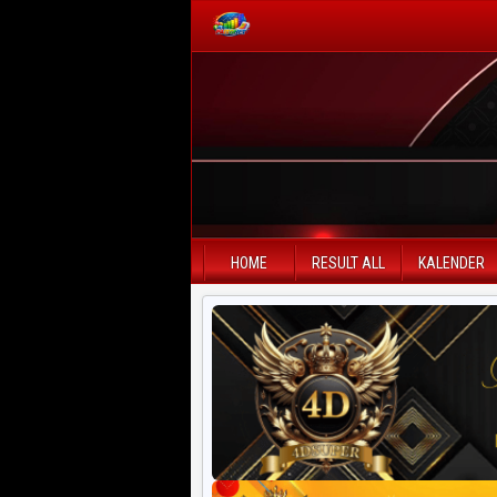
PAITO WARNA
Paito Warna HK
Paito Warna SD
HOME
RESULT ALL
KALENDER
Paito Warna SGP
Paito HK Lotto
Paito SD Lotto
Harian SD 6d