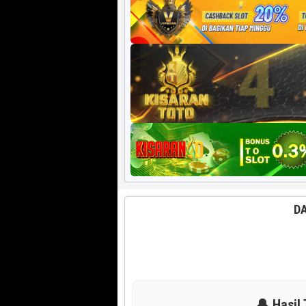
Harian HK 6d
DA
🔔 Hasil