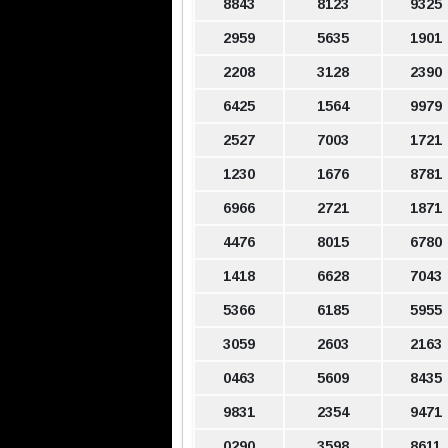
8843
8123
9325
2959
5635
1901
2208
3128
2390
6425
1564
9979
2527
7003
1721
1230
1676
8781
6966
2721
1871
4476
8015
6780
1418
6628
7043
5366
6185
5955
3059
2603
2163
0463
5609
8435
9831
2354
9471
0290
3598
8611