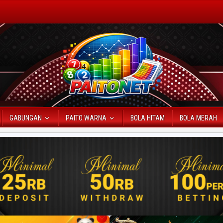
RUMUS POPULER
APLIKASI & TOOLS UTAMA
Rekap 2D
Smart Paito
Rekap Angka 4D
Prediksi
GABUNGAN
PAITO WARNA
BOLA HITAM
BOLA MERAH
Paito Harian
Data Togel
BBFS
Bola Merah
8
Rumus Harian
Statistik
Buku Mimpi