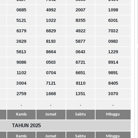
0685
4992
2007
1098
5121
1022
8355
6301
6379
6829
4922
7032
3629
8193
5877
0983
5613
8664
0643
1229
9086
0503
6721
8914
1102
0704
6651
9891
3004
7121
8110
8405
2759
1668
1351
3070
.
.
.
.
Kamis
Jumat
Sabtu
Minggu
TAHUN 2025
Kamis
Jumat
Sabtu
Minggu