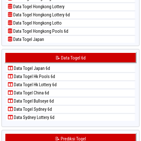
📝 Pola Dasar Sao Paulo
Data Togel Hongkong Lottery
📝 Pola Dasar Singapore
Data Togel Hongkong Lottery 6d
📝 Pola Dasar Sydney
Data Togel Hongkong Lotto
📝 Pola Dasar Sydney Lottery
Data Togel Hongkong Pools 6d
📝 Pola Dasar Sydney Lottery 6d
Data Togel Japan
📝 Pola Dasar Sydney Lotto
Data Togel Japan 6d
📝 Pola Dasar Sydney Pools 6d
Data Togel Korea
📝 Data Togel 6d
📝 Pola Dasar Taipei
Data Togel Kuda Lari
📝 Pola Dasar Taiwan
Data Togel Japan 6d
Data Togel Magnum Cambodia
Data Togel Hk Pools 6d
Data Togel Nagoya
Data Togel Hk Lottery 6d
Data Togel North Carolina Day
Data Togel China 6d
Data Togel Pcso
Data Togel Bullseye 6d
Data Togel Sao Paulo
Data Togel Sydney 6d
Data Togel Singapore
Data Sydney Lottery 6d
Data Togel Sydney
Data Togel Sydney Lottery
Data Togel Sydney Lottery 6d
📝 Prediksi Togel