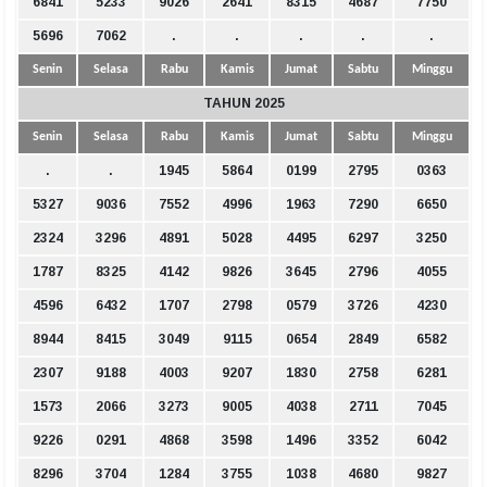
6841
5233
9026
2641
8315
4687
7750
5696
7062
.
.
.
.
.
Senin
Selasa
Rabu
Kamis
Jumat
Sabtu
Minggu
TAHUN 2025
Senin
Selasa
Rabu
Kamis
Jumat
Sabtu
Minggu
.
.
1945
5864
0199
2795
0363
5327
9036
7552
4996
1963
7290
6650
2324
3296
4891
5028
4495
6297
3250
1787
8325
4142
9826
3645
2796
4055
4596
6432
1707
2798
0579
3726
4230
8944
8415
3049
9115
0654
2849
6582
2307
9188
4003
9207
1830
2758
6281
1573
2066
3273
9005
4038
2711
7045
9226
0291
4868
3598
1496
3352
6042
8296
3704
1284
3755
1038
4680
9827