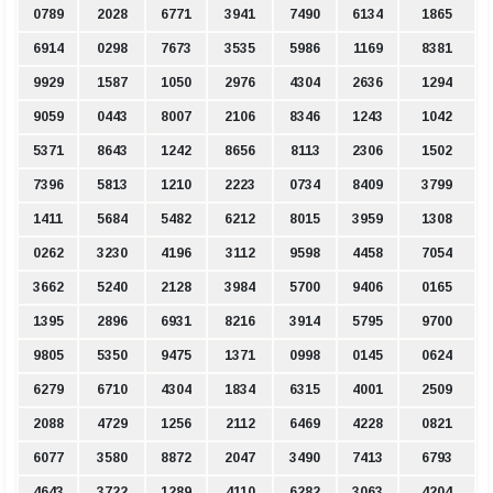
0789
2028
6771
3941
7490
6134
1865
6914
0298
7673
3535
5986
1169
8381
9929
1587
1050
2976
4304
2636
1294
9059
0443
8007
2106
8346
1243
1042
5371
8643
1242
8656
8113
2306
1502
7396
5813
1210
2223
0734
8409
3799
1411
5684
5482
6212
8015
3959
1308
0262
3230
4196
3112
9598
4458
7054
3662
5240
2128
3984
5700
9406
0165
1395
2896
6931
8216
3914
5795
9700
9805
5350
9475
1371
0998
0145
0624
6279
6710
4304
1834
6315
4001
2509
2088
4729
1256
2112
6469
4228
0821
6077
3580
8872
2047
3490
7413
6793
4643
3722
1289
4110
6282
3063
4204