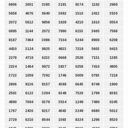
6806
2651
3385
3191
9374
1192
2969
5658
4676
0640
3692
1510
2413
3530
2072
5612
9858
1928
4210
1610
0554
0895
1144
2072
7990
6153
3665
7568
8187
7464
3086
7104
5244
8900
6208
4430
3124
9825
4633
7219
5603
9415
2278
4719
6233
0668
2528
7151
1385
2234
1464
9972
3837
0258
7410
4805
3722
1059
7392
1746
5009
0783
7218
2806
9136
8157
4388
6645
8749
1900
2503
6122
3294
6348
7526
1799
8382
4890
7694
0379
3534
1249
7480
0245
1767
2436
8217
4043
3249
6680
5012
2729
6210
8544
1593
8224
1296
8530