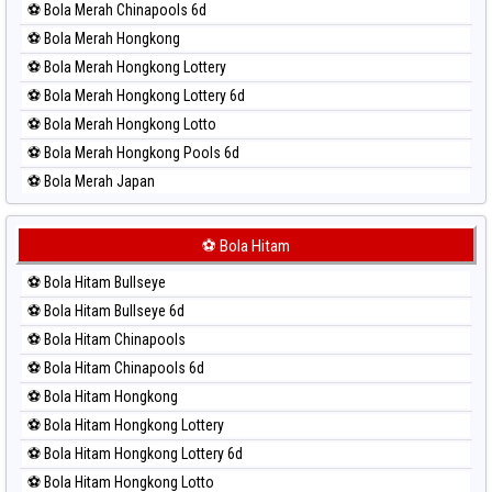
⚽ Bola Merah Chinapools 6d
⚽ Bola Merah Hongkong
⚽ Bola Merah Hongkong Lottery
⚽ Bola Merah Hongkong Lottery 6d
⚽ Bola Merah Hongkong Lotto
⚽ Bola Merah Hongkong Pools 6d
⚽ Bola Merah Japan
⚽ Bola Merah Japan 6d
⚽ Bola Merah Korea
⚽ Bola Hitam
⚽ Bola Merah Kuda Lari
⚽ Bola Hitam Bullseye
⚽ Bola Merah Magnum Cambodia
⚽ Bola Hitam Bullseye 6d
⚽ Bola Merah Nagoya
⚽ Bola Hitam Chinapools
⚽ Bola Merah North Carolina Day
⚽ Bola Hitam Chinapools 6d
⚽ Bola Merah Pcso
⚽ Bola Hitam Hongkong
⚽ Bola Merah Sao Paulo
⚽ Bola Hitam Hongkong Lottery
⚽ Bola Merah Singapore
⚽ Bola Hitam Hongkong Lottery 6d
⚽ Bola Merah Sydney
⚽ Bola Hitam Hongkong Lotto