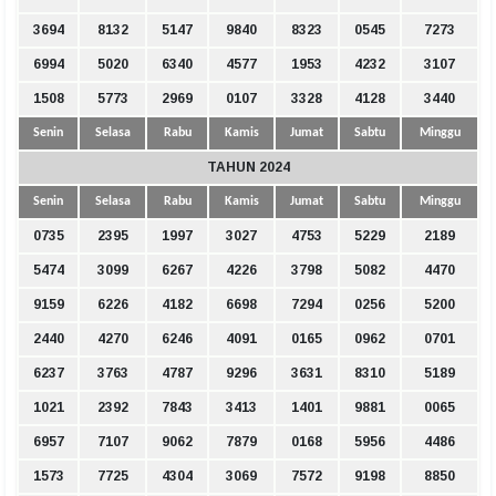
HK Lotto
3694
8132
5147
9840
8323
0545
7273
SD Lotto
6994
5020
6340
4577
1953
4232
3107
1508
5773
2969
0107
3328
4128
3440
CN Pools
Senin
Selasa
Rabu
Kamis
Jumat
Sabtu
Minggu
TAHUN 2024
Senin
Selasa
Rabu
Kamis
Jumat
Sabtu
Minggu
0735
2395
1997
3027
4753
5229
2189
5474
3099
6267
4226
3798
5082
4470
9159
6226
4182
6698
7294
0256
5200
2440
4270
6246
4091
0165
0962
0701
6237
3763
4787
9296
3631
8310
5189
1021
2392
7843
3413
1401
9881
0065
6957
7107
9062
7879
0168
5956
4486
1573
7725
4304
3069
7572
9198
8850