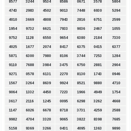
8577
3244
9534
8586
0671
3578
5804
4743
2983
4502
9013
7448
6930
5294
4010
3669
4808
7943
2816
6751
2599
1954
9732
6621
7933
9036
2467
1055
9752
1128
6550
9654
6380
2184
7330
4025
1677
2074
8417
6375
0415
6377
5871
6300
7980
8106
3744
7253
1284
9110
7688
3984
3475
6750
2881
2904
9271
0578
6131
2270
8130
1743
0946
1567
3264
8639
9924
8521
9880
4710
9064
1332
4450
7223
1966
4949
1754
3617
2116
1245
0095
6298
3262
4668
1147
6026
6678
8718
3731
4259
2588
9982
4704
3320
9065
3822
8398
7685
5158
9369
3266
0431
4095
1363
9890