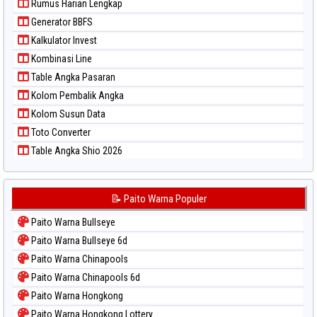
Rumus Harian Lengkap
Generator BBFS
Kalkulator Invest
Kombinasi Line
Table Angka Pasaran
Kolom Pembalik Angka
Kolom Susun Data
Toto Converter
Table Angka Shio 2026
📝 Paito Warna Populer
Paito Warna Bullseye
Paito Warna Bullseye 6d
Paito Warna Chinapools
Paito Warna Chinapools 6d
Paito Warna Hongkong
Paito Warna Hongkong Lottery