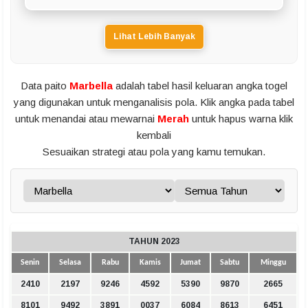
Prediksi
Lihat Lebih Banyak
Data Togel
Bola Merah
8
Data paito
Marbella
adalah tabel hasil keluaran angka togel
yang digunakan untuk menganalisis pola. Klik angka pada tabel
Statistik
untuk menandai atau mewarnai
Merah
untuk hapus warna klik
kembali
Buku Mimpi
Sesuaikan strategi atau pola yang kamu temukan.
LIVE DRAW TERCEPAT
HK Pools
TAHUN 2023
SD Pools
Senin
Selasa
Rabu
Kamis
Jumat
Sabtu
Minggu
SGP Pools
2410
2197
9246
4592
5390
9870
2665
8101
9492
3891
0037
6084
8613
6451