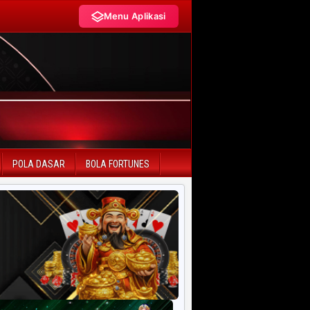
Menu Aplikasi
LIVE DRAW TERCEPAT
HK Pools
SD Pools
POLA DASAR
BOLA FORTUNES
SGP Pools
HK Lotto
SD Lotto
CN Pools