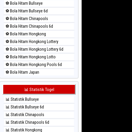
⚽ Bola Hitam Bullseye
⚽ Bola Merah Magnum Cambodia
⚽ Bola Hitam Bullseye 6d
⚽ Bola Merah Nagoya
⚽ Bola Hitam Chinapools
⚽ Bola Merah North Carolina Day
⚽ Bola Hitam Chinapools 6d
⚽ Bola Merah Pcso
⚽ Bola Hitam Hongkong
⚽ Bola Merah Sao Paulo
⚽ Bola Hitam Hongkong Lottery
⚽ Bola Merah Singapore
⚽ Bola Hitam Hongkong Lottery 6d
⚽ Bola Merah Sydney
⚽ Bola Hitam Hongkong Lotto
⚽ Bola Merah Sydney Lottery
⚽ Bola Hitam Hongkong Pools 6d
⚽ Bola Merah Sydney Lottery 6d
⚽ Bola Hitam Japan
⚽ Bola Merah Sydney Lotto
⚽ Bola Hitam Japan 6d
⚽ Bola Merah Sydney Pools 6d
⚽ Bola Hitam Korea
📊 Statistik Togel
⚽ Bola Merah Taipei
⚽ Bola Hitam Kuda Lari
⚽ Bola Merah Taiwan
📊 Statistik Bullseye
⚽ Bola Hitam Magnum Cambodia
📊 Statistik Bullseye 6d
⚽ Bola Hitam Nagoya
📊 Statistik Chinapools
⚽ Bola Hitam North Carolina Day
📊 Statistik Chinapools 6d
⚽ Bola Hitam Pcso
📊 Statistik Hongkong