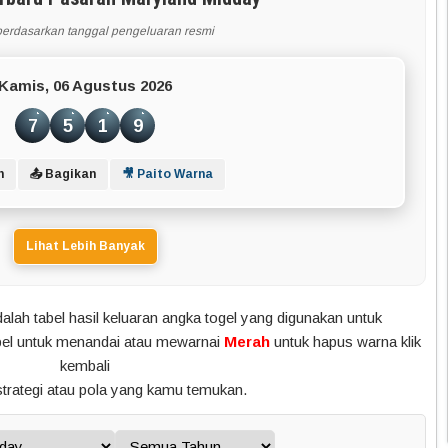
berdasarkan tanggal pengeluaran resmi
Kamis, 06 Agustus 2026
7
5
1
9
n
📤 Bagikan
🎥 Paito Warna
Lihat Lebih Banyak
alah tabel hasil keluaran angka togel yang digunakan untuk
abel untuk menandai atau mewarnai
Merah
untuk hapus warna klik
kembali
trategi atau pola yang kamu temukan.