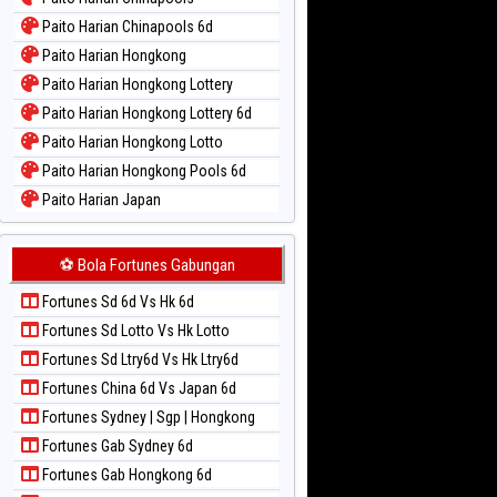
Paito Warna New York Midday
Paito Harian Chinapools 6d
Paito Warna North Carolina Day
Paito Harian Hongkong
Paito Warna Pcso
Paito Harian Hongkong Lottery
Paito Warna Pennsylvania Day
Paito Harian Hongkong Lottery 6d
Paito Warna Sao Paulo
Paito Harian Hongkong Lotto
Paito Warna Singapore
Paito Harian Hongkong Pools 6d
Paito Warna Sydney
Paito Harian Japan
Paito Warna Sydney Lottery
Paito Harian Japan 6d
Paito Warna Sydney Lottery 6d
Paito Harian Korea
⚽ Bola Fortunes Gabungan
Paito Warna Sydney Lotto
Paito Harian Kuda Lari
Paito Warna Sydney Pools 6d
Fortunes Sd 6d Vs Hk 6d
Paito Harian Magnum Cambodia
Paito Warna Taipei
Fortunes Sd Lotto Vs Hk Lotto
Paito Harian Nagoya
Paito Warna Taiwan
Fortunes Sd Ltry6d Vs Hk Ltry6d
Paito Harian New York Midday
Fortunes China 6d Vs Japan 6d
Paito Harian North Carolina Day
Fortunes Sydney | Sgp | Hongkong
Paito Harian Pcso
Fortunes Gab Sydney 6d
Paito Harian Pennsylvania Day
Fortunes Gab Hongkong 6d
Paito Harian Sao Paulo