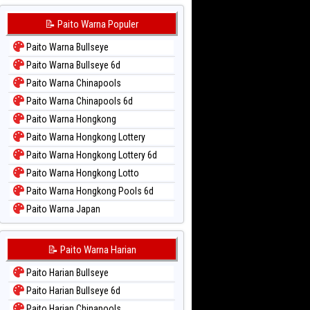
📝 Paito Warna Populer
Paito Warna Bullseye
Paito Warna Bullseye 6d
Paito Warna Chinapools
Paito Warna Chinapools 6d
Paito Warna Hongkong
Paito Warna Hongkong Lottery
Paito Warna Hongkong Lottery 6d
Paito Warna Hongkong Lotto
Paito Warna Hongkong Pools 6d
Paito Warna Japan
Paito Warna Japan 6d
Paito Warna Korea
📝 Paito Warna Harian
Paito Warna Kuda Lari
Paito Harian Bullseye
Paito Warna Magnum Cambodia
Paito Harian Bullseye 6d
Paito Warna Nagoya
Paito Harian Chinapools