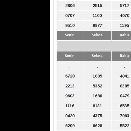
2806
2515
5717
0707
1100
4070
9510
9977
1195
Senin
Selasa
Rabu
Senin
Selasa
Rabu
.
.
.
6728
1885
4041
2213
5352
8385
9603
1680
0479
1116
8131
6535
0420
4375
7063
6209
6628
5522