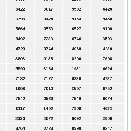
6422
3017
9582
6420
3796
0424
9364
9468
5664
9553
6527
9300
8492
7233
6746
3503
4720
9744
4068
4230
3803
0138
8200
7698
5590
3184
1931
6624
7182
7177
6836
4737
1998
7010
3597
0752
7542
0589
7546
0074
0117
1402
7860
4633
3336
3072
6692
3800
8764
2728
9999
8247