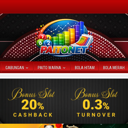
RUMUS POPULER
APLIKASI & TOOLS UTAMA
Rekap 2D
Smart Paito
Rekap Angka 4D
Prediksi
GABUNGAN
PAITO WARNA
BOLA HITAM
BOLA MERAH
Paito Harian
Data Togel
BBFS
Bola Merah
8
Rumus Harian
Statistik
Buku Mimpi