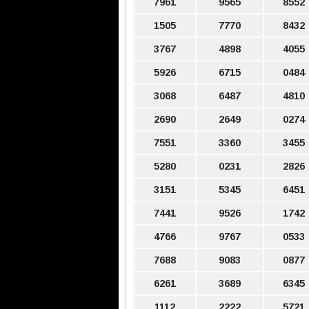
7961
9565
8552
1505
7770
8432
3767
4898
4055
5926
6715
0484
3068
6487
4810
2690
2649
0274
7551
3360
3455
5280
0231
2826
3151
5345
6451
7441
9526
1742
4766
9767
0533
7688
9083
0877
6261
3689
6345
1112
2222
5721