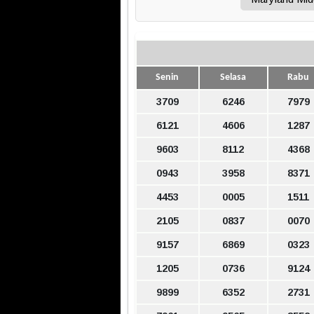
Senin
Selasa
Rabu
3709
6246
7979
6121
4606
1287
9603
8112
4368
0943
3958
8371
4453
0005
1511
2105
0837
0070
9157
6869
0323
1205
0736
9124
9899
6352
2731