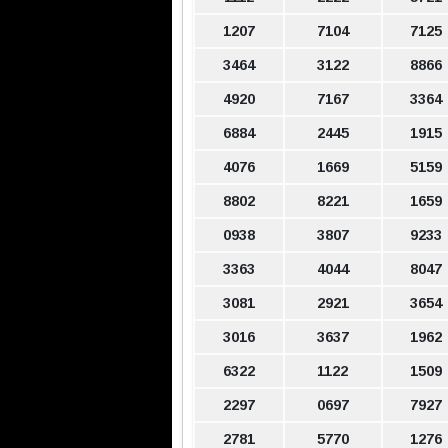
1207
7104
7125
3464
3122
8866
4920
7167
3364
6884
2445
1915
4076
1669
5159
8802
8221
1659
0938
3807
9233
3363
4044
8047
3081
2921
3654
3016
3637
1962
6322
1122
1509
2297
0697
7927
2781
5770
1276