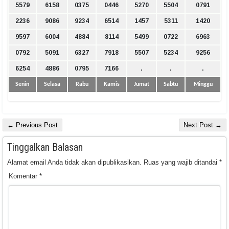
5579
6158
0375
0446
5270
5504
0791
2236
9086
9234
6514
1457
5311
1420
9597
6004
4884
8114
5499
0722
6963
0792
5091
6327
7918
5507
5234
9256
6254
4886
0795
7166
.
.
.
Senin
Selasa
Rabu
Kamis
Jumat
Sabtu
Minggu
← Previous Post
Next Post →
Tinggalkan Balasan
Alamat email Anda tidak akan dipublikasikan.
Ruas yang wajib ditandai
*
Komentar
*