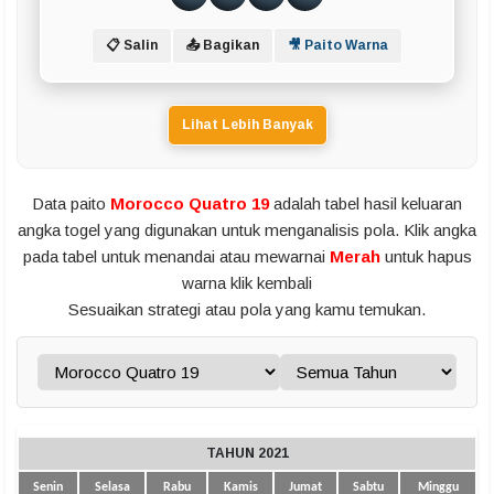
Prediksi
📋 Salin
📤 Bagikan
🎥 Paito Warna
Data Togel
Bola Merah
8
Lihat Lebih Banyak
Statistik
Data paito
Morocco Quatro 19
adalah tabel hasil keluaran
Buku Mimpi
angka togel yang digunakan untuk menganalisis pola. Klik angka
pada tabel untuk menandai atau mewarnai
Merah
untuk hapus
warna klik kembali
LIVE DRAW TERCEPAT
Sesuaikan strategi atau pola yang kamu temukan.
HK Pools
SD Pools
SGP Pools
TAHUN 2021
Senin
Selasa
Rabu
Kamis
Jumat
Sabtu
Minggu