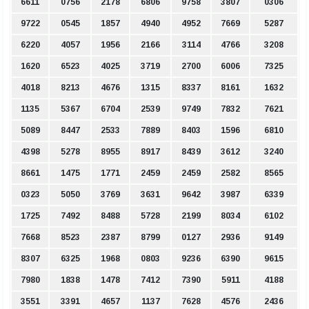
6611
0756
2178
6806
9758
3807
0306
9722
0545
1857
4940
4952
7669
5287
6220
4057
1956
2166
3114
4766
3208
1620
6523
4025
3719
2700
6006
7325
4018
8213
4676
1315
8337
8161
1632
1135
5367
6704
2539
9749
7832
7621
5089
8447
2533
7889
8403
1596
6810
4398
5278
8955
8917
8439
3612
3240
8661
1475
1771
2459
2459
2582
8565
0323
5050
3769
3631
9642
3987
6339
1725
7492
8488
5728
2199
8034
6102
7668
8523
2387
8799
0127
2936
9149
8307
6325
1968
0803
9236
6390
9615
7980
1838
1478
7412
7390
5911
4188
3551
3391
4657
1137
7628
4576
2436