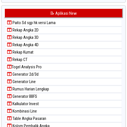
📝 Aplikasi New
Paito Sd sgp hk versi Lama
Rekap Angka 2D
Rekap Angka 3D
Rekap Angka 4D
Rekap Kumat
Rekap CT
Togel Analysis Pro
Generator 2d/3d
Generator Line
Rumus Harian Lengkap
Generator BBFS
Kalkulator Invest
Kombinasi Line
Table Angka Pasaran
Kolom Pembalik Angka