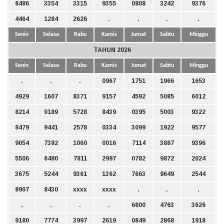
8486
3354
3315
9355
0808
3242
9376
4464
1284
2626
.
.
.
.
Senin
Selasa
Rabu
Kamis
Jumat
Sabtu
Minggu
TAHUN 2026
Senin
Selasa
Rabu
Kamis
Jumat
Sabtu
Minggu
.
.
.
0967
1751
1966
1653
4929
1607
8371
9157
4592
5085
6012
8214
0189
5728
8439
0395
5003
9322
8479
9441
2578
0334
3099
1922
9577
9054
7382
1060
0016
7114
3887
9396
5506
6480
7811
2997
0782
9872
2024
3675
5244
9361
1362
7663
9649
2544
8907
8430
xxxx
xxxx
.
.
.
.
.
.
.
6800
4763
3626
9180
7774
3997
2619
0849
2868
1918