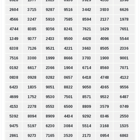
2604
3715
9287
9516
3442
3930
6626
4566
3247
5910
7585
8594
2137
1978
4744
8385
9356
8241
7621
1629
7651
1349
9377
2433
9500
4428
4096
5544
6338
7126
9521
4221
3663
8505
2336
7516
3300
1999
8666
3703
1900
9001
0192
6617
2366
1904
6714
8560
7071
0838
0928
0282
0657
6418
4748
4132
6423
1835
9051
8822
9050
4365
9556
4699
1752
9530
7501
8571
9532
6487
4153
2278
0553
6500
8809
3579
0749
5392
8094
8909
4434
9292
0346
2550
9475
5197
6230
3084
5514
3168
1535
2861
9273
7165
3520
2173
0954
6863