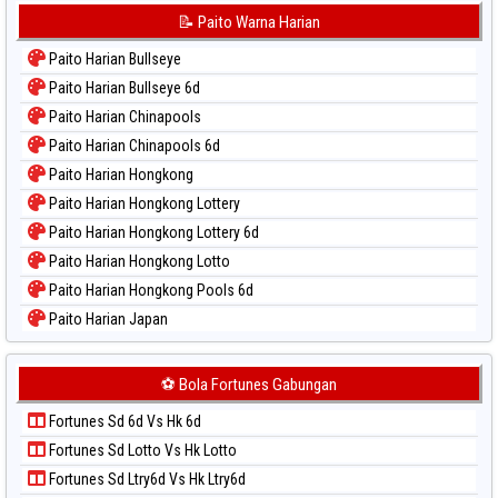
Paito Warna Korea
📝 Paito Warna Harian
Paito Warna Kuda Lari
Paito Harian Bullseye
Paito Warna Magnum Cambodia
Paito Harian Bullseye 6d
Paito Warna Nagoya
Paito Harian Chinapools
Paito Warna New York Midday
Paito Harian Chinapools 6d
Paito Warna North Carolina Day
Paito Harian Hongkong
Paito Warna Pcso
Paito Harian Hongkong Lottery
Paito Warna Pennsylvania Day
Paito Harian Hongkong Lottery 6d
Paito Warna Sao Paulo
Paito Harian Hongkong Lotto
Paito Warna Singapore
Paito Harian Hongkong Pools 6d
Paito Warna Sydney
Paito Harian Japan
Paito Warna Sydney Lottery
Paito Harian Japan 6d
Paito Warna Sydney Lottery 6d
Paito Harian Korea
⚽ Bola Fortunes Gabungan
Paito Warna Sydney Lotto
Paito Harian Kuda Lari
Paito Warna Sydney Pools 6d
Fortunes Sd 6d Vs Hk 6d
Paito Harian Magnum Cambodia
Paito Warna Taipei
Fortunes Sd Lotto Vs Hk Lotto
Paito Harian Nagoya
Paito Warna Taiwan
Fortunes Sd Ltry6d Vs Hk Ltry6d
Paito Harian New York Midday