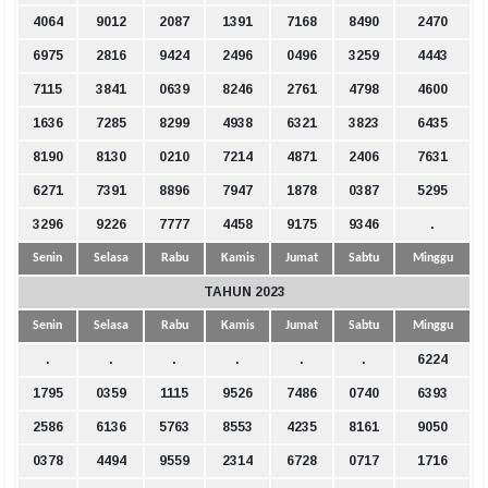
4064
9012
2087
1391
7168
8490
2470
6975
2816
9424
2496
0496
3259
4443
7115
3841
0639
8246
2761
4798
4600
1636
7285
8299
4938
6321
3823
6435
8190
8130
0210
7214
4871
2406
7631
6271
7391
8896
7947
1878
0387
5295
3296
9226
7777
4458
9175
9346
.
Senin
Selasa
Rabu
Kamis
Jumat
Sabtu
Minggu
TAHUN 2023
Senin
Selasa
Rabu
Kamis
Jumat
Sabtu
Minggu
.
.
.
.
.
.
6224
1795
0359
1115
9526
7486
0740
6393
2586
6136
5763
8553
4235
8161
9050
0378
4494
9559
2314
6728
0717
1716