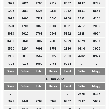
6921
7024
1706
2817
8667
9187
8787
9296
0564
5326
0343
3012
8151
5641
8998
2696
4529
6590
9908
3893
4164
0593
1707
7060
3804
8601
4717
2862
8013
5010
9768
0668
5162
2323
9994
3450
6847
9007
2580
5929
6379
0567
6520
6204
7093
3758
2886
0334
3909
7982
8819
7562
6722
7683
4232
8924
4706
4133
6989
2451
8224
.
.
Senin
Selasa
Rabu
Kamis
Jumat
Sabtu
Minggu
TAHUN 2022
Senin
Selasa
Rabu
Kamis
Jumat
Sabtu
Minggu
.
.
.
.
.
2528
8187
5078
1443
2798
5363
9807
7387
5949
8928
1377
2623
6936
3929
4553
1398