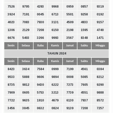
7526
9795
4293
9968
0959
0857
9319
3924
7191
0045
6713
5501
9258
0192
4023
7083
7930
3131
4509
4833
9157
1306
2129
7208
6150
2198
1595
4740
6676
5403
3266
9993
3567
8348
1471
Senin
Selasa
Rabu
Kamis
Jumat
Sabtu
Minggu
TAHUN 2024
Senin
Selasa
Rabu
Kamis
Jumat
Sabtu
Minggu
8423
3634
7584
0999
7199
4561
0384
9533
5888
9606
9894
0008
5085
8212
8735
9812
9430
6222
7273
7605
9290
7909
0605
5753
3213
7739
4551
9888
7722
9635
1910
4679
6130
7937
8572
3456
3845
0632
0824
9139
7208
7257