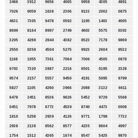
2466
3912
9656
4065
9958
4305
4891
7026
9059
1638
2306
9133
2002
0875
4631
7305
9478
0592
1195
1403
4005
8699
8164
8997
2749
4603
5575
0303
3205
4269
2844
4382
8523
7178
9869
2550
0359
4504
5275
9923
2604
9532
1168
1055
7361
7064
7006
4505
0878
6703
7320
3887
2216
6501
0195
2328
9574
2157
5557
9450
4191
5095
9799
5827
1105
4260
3966
2088
3132
6611
6478
2451
8536
9626
5452
9729
5568
0451
7978
6773
4539
8740
4473
0008
1810
5258
2939
4126
9771
1798
7732
2938
2138
8562
8577
4235
8604
4997
1754
1512
4365
1674
8547
5425
9870