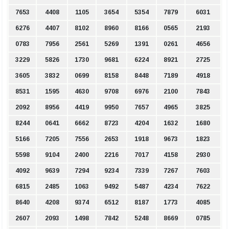
7653
4408
1105
3654
5354
7879
6031
6276
4407
8102
8960
8166
0565
2193
0783
7956
2561
5269
1391
0261
4656
3229
5826
1730
9681
6224
8921
2725
3605
3832
0699
8158
8448
7189
4918
8531
1595
4630
9708
6976
2100
7843
2092
8956
4419
9950
7657
4965
3825
8244
0641
6662
8723
4204
1632
1680
5166
7205
7556
2653
1918
9673
1823
5598
9104
2400
2216
7017
4158
2930
4092
9639
7294
9234
7339
7267
7603
6815
2485
1063
9492
5487
4234
7622
8640
4208
9374
6512
8187
1773
4085
2607
2093
1498
7842
5248
8669
0785