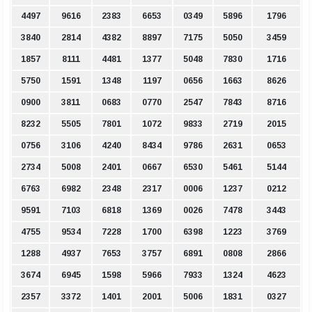
4497
9616
2383
6653
0349
5896
1796
3840
2814
4382
8897
7175
5050
3459
1857
8111
4481
1377
5048
7830
1716
5750
1591
1348
1197
0656
1663
8626
0900
3811
0683
0770
2547
7843
8716
8232
5505
7801
1072
9833
2719
2015
0756
3106
4240
8434
9786
2631
0653
2734
5008
2401
0667
6530
5461
5144
6763
6982
2348
2317
0006
1237
0212
9591
7103
6818
1369
0026
7478
3443
4755
9534
7228
1700
6398
1223
3769
1288
4937
7653
3757
6891
0808
2866
3674
6945
1598
5966
7933
1324
4623
2357
3372
1401
2001
5006
1831
0327