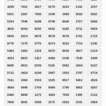
4269
7013
4017
5370
9130
3163
2357
5031
1687
7006
2240
2099
8382
9163
5254
7040
9188
8740
8640
2737
5660
4820
6384
8392
0392
6185
0711
5636
0659
0234
8678
9578
9278
6791
3710
8778
7170
0775
8274
8110
7710
3243
5484
1982
1238
6870
9358
4537
3134
4254
8635
3417
9406
3348
7545
1000
8695
9022
5309
5103
5582
4204
6107
5712
4424
6194
3897
1919
2797
6719
7361
2060
3530
1525
9537
9432
4526
4684
0696
3704
6909
3790
9902
9267
6466
8808
1272
4420
7558
1495
3122
7859
8303
3508
2373
3818
3391
3864