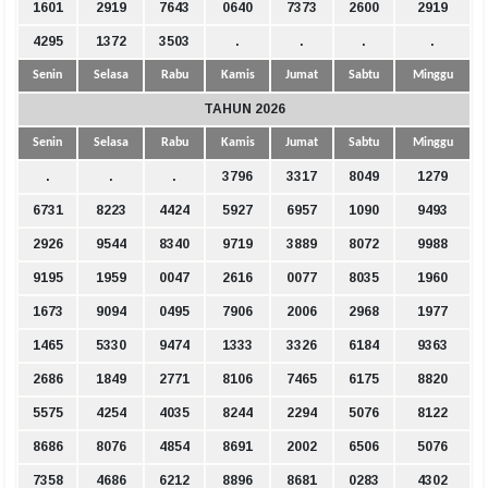
1601
2919
7643
0640
7373
2600
2919
4295
1372
3503
.
.
.
.
Senin
Selasa
Rabu
Kamis
Jumat
Sabtu
Minggu
TAHUN 2026
Senin
Selasa
Rabu
Kamis
Jumat
Sabtu
Minggu
.
.
.
3796
3317
8049
1279
6731
8223
4424
5927
6957
1090
9493
2926
9544
8340
9719
3889
8072
9988
9195
1959
0047
2616
0077
8035
1960
1673
9094
0495
7906
2006
2968
1977
1465
5330
9474
1333
3326
6184
9363
2686
1849
2771
8106
7465
6175
8820
5575
4254
4035
8244
2294
5076
8122
8686
8076
4854
8691
2002
6506
5076
7358
4686
6212
8896
8681
0283
4302