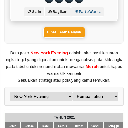
Prediksi
📋 Salin
📤 Bagikan
🎥 Paito Warna
Data Togel
Bola Merah
8
Lihat Lebih Banyak
Statistik
Data paito
New York Evening
adalah tabel hasil keluaran
Buku Mimpi
angka togel yang digunakan untuk menganalisis pola. Klik angka
pada tabel untuk menandai atau mewarnai
Merah
untuk hapus
warna klik kembali
LIVE DRAW TERCEPAT
Sesuaikan strategi atau pola yang kamu temukan.
HK Pools
SD Pools
SGP Pools
TAHUN 2021
Senin
Selasa
Rabu
Kamis
Jumat
Sabtu
Minggu