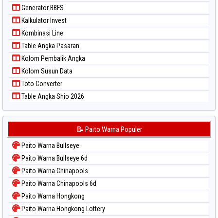
Generator BBFS
Kalkulator Invest
Kombinasi Line
Table Angka Pasaran
Kolom Pembalik Angka
Kolom Susun Data
Toto Converter
Table Angka Shio 2026
📝 Paito Warna Populer
Paito Warna Bullseye
Paito Warna Bullseye 6d
Paito Warna Chinapools
Paito Warna Chinapools 6d
Paito Warna Hongkong
Paito Warna Hongkong Lottery