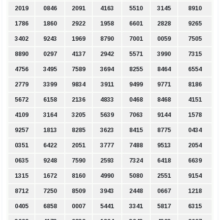
2019
0846
2091
4163
5510
3145
8910
1786
1860
2922
1958
6601
2828
9265
3402
9243
1969
8790
7001
0059
7505
8890
0297
4137
2942
5571
3990
7315
4756
3495
7589
3694
8255
8464
6554
2779
3399
9834
3911
9499
9771
8186
5672
6158
2136
4833
0468
8468
4151
4109
3164
3205
5639
7063
9144
1578
9257
1813
8285
3623
8415
8775
0434
0351
6422
2051
3777
7488
9513
2054
0635
9248
7590
2593
7324
6418
6639
1315
1672
8160
4990
5080
2551
9154
8712
7250
8509
3943
2448
0667
1218
0405
6858
0007
5441
3341
5817
6315