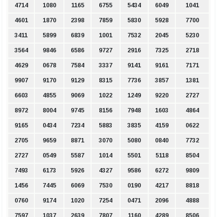
4714
1080
1165
6755
5434
6049
1041
4601
1870
2398
7859
5830
5928
7700
3411
5899
6839
1001
7532
2045
5230
3564
9846
6586
9727
2916
7325
2718
4629
0678
7584
3337
9141
9161
7171
9907
9170
9129
8315
7736
3857
1381
6603
4855
9069
1022
1249
9220
2727
8972
8004
9745
8156
7948
1603
4864
9165
0434
7234
5883
3835
4159
0622
2705
9659
8871
3070
5080
0840
7732
2727
0549
5587
1014
5501
5118
8504
7493
6173
5926
4327
9586
6272
9809
1456
7445
6069
7530
0190
4217
8818
0760
9174
1020
7254
0471
2096
4888
7597
1037
2639
7807
1160
4289
8506