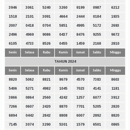
3946
3061
5240
3260
9199
0987
6212
1518
2101
3091
4664
2444
0184
1935
2007
0418
0704
5851
4995
5172
2693
2496
4969
9086
0437
8476
9255
9672
6105
4733
8526
0455
1459
2168
2810
Senin
Selasa
Rabu
Kamis
Jumat
Sabtu
Minggu
TAHUN 2024
Senin
Selasa
Rabu
Kamis
Jumat
Sabtu
Minggu
8820
5062
8821
8679
4570
7383
8603
5406
5271
4982
1045
7023
4141
1181
3866
0864
2560
4242
1257
6077
3912
7266
0607
2420
8870
7701
5205
2820
6894
0442
2842
8808
6007
2892
8820
7145
3074
3290
5301
1579
6501
0865