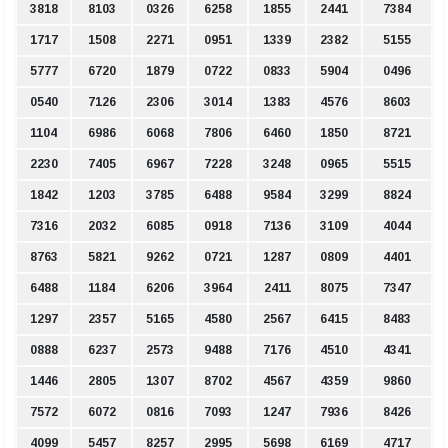
3818
8103
0326
6258
1855
2441
7384
1717
1508
2271
0951
1339
2382
5155
5777
6720
1879
0722
0833
5904
0496
0540
7126
2306
3014
1383
4576
8603
1104
6986
6068
7806
6460
1850
8721
2230
7405
6967
7228
3248
0965
5515
1842
1203
3785
6488
9584
3299
8824
7316
2032
6085
0918
7136
3109
4044
8763
5821
9262
0721
1287
0809
4401
6488
1184
6206
3964
2411
8075
7347
1297
2357
5165
4580
2567
6415
8483
0888
6237
2573
9488
7176
4510
4341
1446
2805
1307
8702
4567
4359
9860
7572
6072
0816
7093
1247
7936
8426
4099
5457
8257
2995
5698
6169
4717