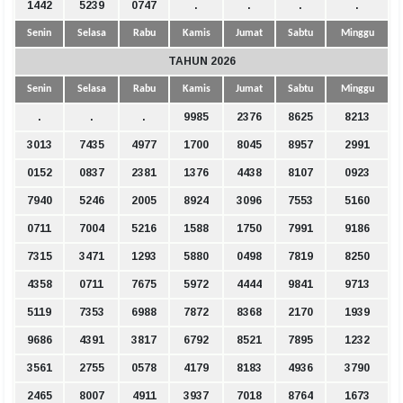
1442
5239
0747
.
.
.
.
Senin
Selasa
Rabu
Kamis
Jumat
Sabtu
Minggu
TAHUN 2026
Senin
Selasa
Rabu
Kamis
Jumat
Sabtu
Minggu
.
.
.
9985
2376
8625
8213
3013
7435
4977
1700
8045
8957
2991
0152
0837
2381
1376
4438
8107
0923
7940
5246
2005
8924
3096
7553
5160
0711
7004
5216
1588
1750
7991
9186
7315
3471
1293
5880
0498
7819
8250
4358
0711
7675
5972
4444
9841
9713
5119
7353
6988
7872
8368
2170
1939
9686
4391
3817
6792
8521
7895
1232
3561
2755
0578
4179
8183
4936
3790
2465
8007
4911
3937
7018
8764
1673