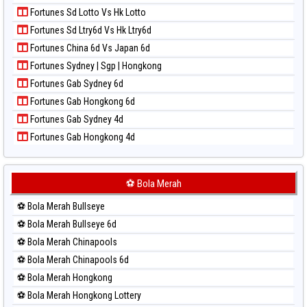
Paito Harian Magnum Cambodia
Paito Warna Taipei
Fortunes Sd Lotto Vs Hk Lotto
Paito Harian Nagoya
Paito Warna Taiwan
Fortunes Sd Ltry6d Vs Hk Ltry6d
Paito Harian New York Midday
Fortunes China 6d Vs Japan 6d
Paito Harian North Carolina Day
Fortunes Sydney | Sgp | Hongkong
Paito Harian Pcso
Fortunes Gab Sydney 6d
Paito Harian Pennsylvania Day
Fortunes Gab Hongkong 6d
Paito Harian Sao Paulo
Fortunes Gab Sydney 4d
Paito Harian Singapore
Fortunes Gab Hongkong 4d
Paito Harian Sydney
Paito Harian Sydney Lottery
Paito Harian Sydney Lottery 6d
⚽ Bola Merah
Paito Harian Sydney Lotto
⚽ Bola Merah Bullseye
Paito Harian Sydney Pools 6d
⚽ Bola Merah Bullseye 6d
Paito Harian Taipei
⚽ Bola Merah Chinapools
Paito Harian Taiwan
⚽ Bola Merah Chinapools 6d
⚽ Bola Merah Hongkong
⚽ Bola Merah Hongkong Lottery