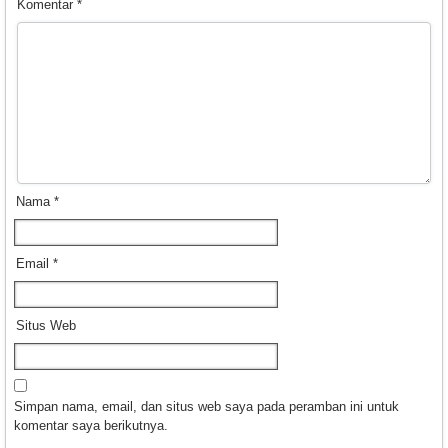
Komentar
*
Nama
*
Email
*
Situs Web
Simpan nama, email, dan situs web saya pada peramban ini untuk
komentar saya berikutnya.