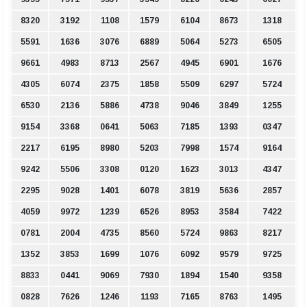
8320
3192
1108
1579
6104
8673
1318
5591
1636
3076
6889
5064
5273
6505
9661
4983
8713
2567
4945
6901
1676
4305
6074
2375
1858
5509
6297
5724
6530
2136
5886
4738
9046
3849
1255
9154
3368
0641
5063
7185
1393
0347
2217
6195
8980
5203
7998
1574
9164
9242
5506
3308
0120
1623
3013
4347
2295
9028
1401
6078
3819
5636
2857
4059
9972
1239
6526
8953
3584
7422
0781
2004
4735
8560
5724
9863
8217
1352
3853
1699
1076
6092
9579
9725
8833
0441
9069
7930
1894
1540
9358
0828
7626
1246
1193
7165
8763
1495