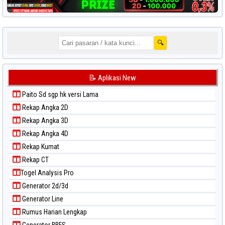
🔍
📝 Aplikasi New
Paito Sd sgp hk versi Lama
Rekap Angka 2D
Rekap Angka 3D
Rekap Angka 4D
Rekap Kumat
Rekap CT
Togel Analysis Pro
Generator 2d/3d
Generator Line
Rumus Harian Lengkap
Generator BBFS