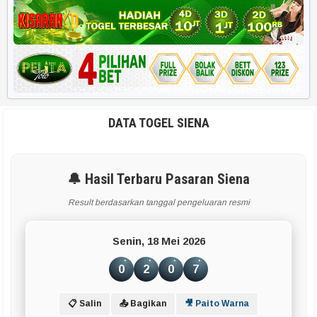
Harian HK 6d
RUMUS POPULER
Rekap 2D
Rekap Angka 4D
DATA TOGEL SIENA
Paito Harian
🔔 Hasil Terbaru Pasaran Siena
BBFS
Result berdasarkan tanggal pengeluaran resmi
Rumus Harian
Senin, 18 Mei 2026
APLIKASI & TOOLS UTAMA
0
2
0
7
Smart Paito
📋 Salin
📤 Bagikan
🎥 Paito Warna