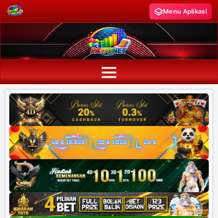
Menu Aplikasi
PAITO WARNA
Paito Warna HK
Paito Warna SD
Paito Warna SGP
Paito HK Lotto
Paito SD Lotto
Harian SD 6d