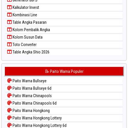
Kalkulator Invest
Kombinasi Line
Table Angka Pasaran
Kolom Pembalik Angka
Kolom Susun Data
Toto Converter
Table Angka Shio 2026
📝 Paito Warna Populer
Paito Warna Bullseye
Paito Warna Bullseye 6d
Paito Warna Chinapools
Paito Warna Chinapools 6d
Paito Warna Hongkong
Paito Warna Hongkong Lottery
Paito Warna Hongkong Lottery 6d