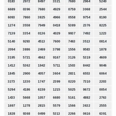
0183
2972
8497
3321
7680
2964
5240
6689
0396
7680
4929
0759
3068
2544
6093
7860
3825
4966
0558
9754
8190
1274
3558
7949
0418
5389
2376
8225
7139
3354
0136
4029
9937
7492
1223
5140
9293
4513
7600
7463
3513
0814
2094
3886
2469
3798
1556
9583
1878
3195
5721
4662
9167
3126
5319
4609
1412
5362
1942
5711
1503
8442
9046
1845
2900
4057
3604
2831
6553
6064
3273
1330
1747
2399
0220
7310
2203
5294
4186
6159
1215
5025
9672
0054
1433
5668
1057
6680
5161
4882
2763
1697
1278
2815
5579
1566
3632
2555
1828
9368
0499
5313
2266
0616
6391