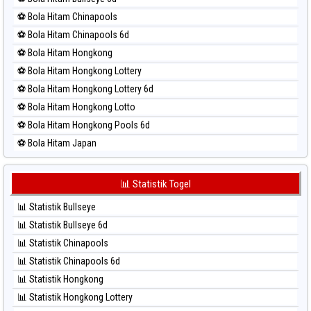
⚽ Bola Merah Nagoya
⚽ Bola Hitam Chinapools
⚽ Bola Merah North Carolina Day
⚽ Bola Hitam Chinapools 6d
⚽ Bola Merah Pcso
⚽ Bola Hitam Hongkong
⚽ Bola Merah Sao Paulo
⚽ Bola Hitam Hongkong Lottery
⚽ Bola Merah Singapore
⚽ Bola Hitam Hongkong Lottery 6d
⚽ Bola Merah Sydney
⚽ Bola Hitam Hongkong Lotto
⚽ Bola Merah Sydney Lottery
⚽ Bola Hitam Hongkong Pools 6d
⚽ Bola Merah Sydney Lottery 6d
⚽ Bola Hitam Japan
⚽ Bola Merah Sydney Lotto
⚽ Bola Hitam Japan 6d
⚽ Bola Merah Sydney Pools 6d
⚽ Bola Hitam Korea
📊 Statistik Togel
⚽ Bola Merah Taipei
⚽ Bola Hitam Kuda Lari
⚽ Bola Merah Taiwan
📊 Statistik Bullseye
⚽ Bola Hitam Magnum Cambodia
📊 Statistik Bullseye 6d
⚽ Bola Hitam Nagoya
📊 Statistik Chinapools
⚽ Bola Hitam North Carolina Day
📊 Statistik Chinapools 6d
⚽ Bola Hitam Pcso
📊 Statistik Hongkong
⚽ Bola Hitam Sao Paulo
📊 Statistik Hongkong Lottery
⚽ Bola Hitam Singapore