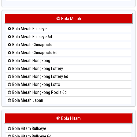
Paito Harian Sydney
Paito Harian Sydney Lottery
Paito Harian Sydney Lottery 6d
⚽ Bola Merah
Paito Harian Sydney Lotto
⚽ Bola Merah Bullseye
Paito Harian Sydney Pools 6d
⚽ Bola Merah Bullseye 6d
Paito Harian Taipei
⚽ Bola Merah Chinapools
Paito Harian Taiwan
⚽ Bola Merah Chinapools 6d
⚽ Bola Merah Hongkong
⚽ Bola Merah Hongkong Lottery
⚽ Bola Merah Hongkong Lottery 6d
⚽ Bola Merah Hongkong Lotto
⚽ Bola Merah Hongkong Pools 6d
⚽ Bola Merah Japan
⚽ Bola Merah Japan 6d
⚽ Bola Merah Korea
⚽ Bola Hitam
⚽ Bola Merah Kuda Lari
⚽ Bola Hitam Bullseye
⚽ Bola Merah Magnum Cambodia
⚽ Bola Hitam Bullseye 6d