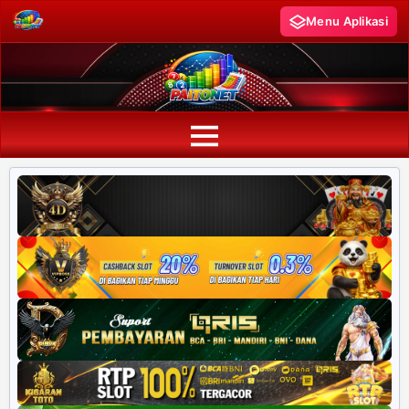
Menu Aplikasi
PAITO WARNA
Paito Warna HK
Paito Warna SD
Paito Warna SGP
Paito HK Lotto
Paito SD Lotto
Harian SD 6d