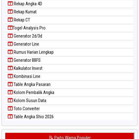
Rekap Angka 4D
Rekap Kumat
Rekap CT
Togel Analysis Pro
Generator 2d/3d
Generator Line
Rumus Harian Lengkap
Generator BBFS
Kalkulator Invest
Kombinasi Line
Table Angka Pasaran
Kolom Pembalik Angka
Kolom Susun Data
Toto Converter
Table Angka Shio 2026
📝 Paito Warna Populer