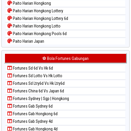
Paito Harian Hongkong
Paito Warna Pcso
Paito Harian Hongkong Lottery
Paito Warna Pennsylvania Day
Paito Harian Hongkong Lottery 6d
Paito Warna Sao Paulo
Paito Harian Hongkong Lotto
Paito Warna Singapore
Paito Harian Hongkong Pools 6d
Paito Warna Sydney
Paito Harian Japan
Paito Warna Sydney Lottery
Paito Harian Japan 6d
Paito Warna Sydney Lottery 6d
Paito Harian Korea
⚽ Bola Fortunes Gabungan
Paito Warna Sydney Lotto
Paito Harian Kuda Lari
Paito Warna Sydney Pools 6d
Fortunes Sd 6d Vs Hk 6d
Paito Harian Magnum Cambodia
Paito Warna Taipei
Fortunes Sd Lotto Vs Hk Lotto
Paito Harian Nagoya
Paito Warna Taiwan
Fortunes Sd Ltry6d Vs Hk Ltry6d
Paito Harian New York Midday
Fortunes China 6d Vs Japan 6d
Paito Harian North Carolina Day
Fortunes Sydney | Sgp | Hongkong
Paito Harian Pcso
Fortunes Gab Sydney 6d
Paito Harian Pennsylvania Day
Fortunes Gab Hongkong 6d
Paito Harian Sao Paulo
Fortunes Gab Sydney 4d
Paito Harian Singapore
Fortunes Gab Hongkong 4d