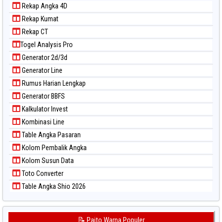
Rekap Angka 4D
Rekap Kumat
Rekap CT
Togel Analysis Pro
Generator 2d/3d
Generator Line
Rumus Harian Lengkap
Generator BBFS
Kalkulator Invest
Kombinasi Line
Table Angka Pasaran
Kolom Pembalik Angka
Kolom Susun Data
Toto Converter
Table Angka Shio 2026
📝 Paito Warna Populer