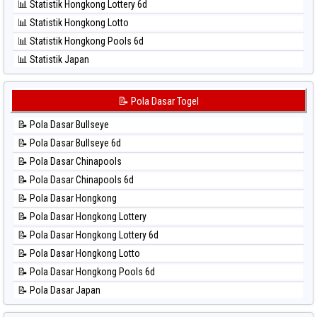
📊 Statistik Hongkong Lottery 6d
⚽ Bola Hitam Sydney
📊 Statistik Hongkong Lotto
⚽ Bola Hitam Sydney Lottery
📊 Statistik Hongkong Pools 6d
⚽ Bola Hitam Sydney Lottery 6d
📊 Statistik Japan
⚽ Bola Hitam Sydney Lotto
📊 Statistik Japan 6d
⚽ Bola Hitam Sydney Pools 6d
📊 Statistik Korea
📝 Pola Dasar Togel
⚽ Bola Hitam Taipei
📊 Statistik Kuda Lari
⚽ Bola Hitam Taiwan
📝 Pola Dasar Bullseye
📊 Statistik Magnum Cambodia
📝 Pola Dasar Bullseye 6d
📊 Statistik Nagoya
📝 Pola Dasar Chinapools
📊 Statistik New York Midday
📝 Pola Dasar Chinapools 6d
📊 Statistik North Carolina Day
📝 Pola Dasar Hongkong
📊 Statistik Pcso
📝 Pola Dasar Hongkong Lottery
📊 Statistik Pennsylvania Day
📝 Pola Dasar Hongkong Lottery 6d
📊 Statistik Sao Paulo
📝 Pola Dasar Hongkong Lotto
📊 Statistik Singapore
📝 Pola Dasar Hongkong Pools 6d
📊 Statistik Sydney
📝 Pola Dasar Japan
📊 Statistik Sydney Lottery
📝 Pola Dasar Japan 6d