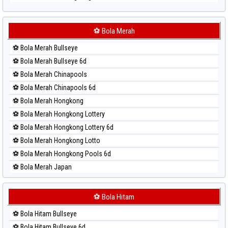
Paito Harian Sydney
Paito Harian Sydney Lottery
Paito Harian Sydney Lottery 6d
⚽ Bola Merah
Paito Harian Sydney Lotto
⚽ Bola Merah Bullseye
Paito Harian Sydney Pools 6d
⚽ Bola Merah Bullseye 6d
Paito Harian Taipei
⚽ Bola Merah Chinapools
Paito Harian Taiwan
⚽ Bola Merah Chinapools 6d
⚽ Bola Merah Hongkong
⚽ Bola Merah Hongkong Lottery
⚽ Bola Merah Hongkong Lottery 6d
⚽ Bola Merah Hongkong Lotto
⚽ Bola Merah Hongkong Pools 6d
⚽ Bola Merah Japan
⚽ Bola Merah Japan 6d
⚽ Bola Merah Korea
⚽ Bola Hitam
⚽ Bola Merah Kuda Lari
⚽ Bola Hitam Bullseye
⚽ Bola Merah Magnum Cambodia
⚽ Bola Hitam Bullseye 6d