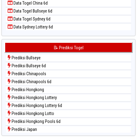
Data Togel China 6d
Data Togel Pcso
Data Togel Bullseye 6d
Data Togel Sao Paulo
Data Togel Sydney 6d
Data Togel Singapore
Data Sydney Lottery 6d
Data Togel Sydney
Data Togel Sydney Lottery
Data Togel Sydney Lottery 6d
📝 Prediksi Togel
Data Togel Sydney Lotto
Prediksi Bullseye
Data Togel Sydney Pools 6d
Prediksi Bullseye 6d
Data Togel Taipei
Prediksi Chinapools
Data Togel Taiwan
Prediksi Chinapools 6d
Prediksi Hongkong
Prediksi Hongkong Lottery
Prediksi Hongkong Lottery 6d
Prediksi Hongkong Lotto
Prediksi Hongkong Pools 6d
Prediksi Japan