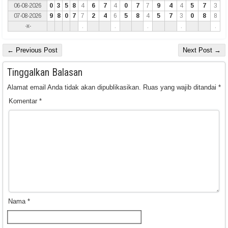
06-08-2026
0
3
5
8
4
6
7
4
0
7
7
9
4
4
5
7
3
07-08-2026
9
8
0
7
7
2
4
6
5
8
4
5
7
3
0
8
8
-x-
.
.
.
.
.
← Previous Post
Next Post →
Tinggalkan Balasan
Alamat email Anda tidak akan dipublikasikan.
Ruas yang wajib ditandai
*
Komentar
*
Nama
*