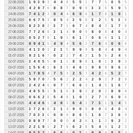
22-06-2026
1
9
3
9
3
4
4
8
5
5
1
7
7
5
0
5
5
23-06-2026
4
2
8
7
6
8
8
7
0
9
9
3
3
6
5
9
5
24-06-2026
7
4
1
2
3
0
4
4
6
9
6
1
7
8
1
9
1
25-06-2026
6
6
7
5
3
8
5
4
3
5
8
3
2
5
5
3
8
26-06-2026
8
2
3
8
2
3
7
1
6
7
4
8
4
3
1
7
8
27-06-2026
7
7
2
6
8
3
1
4
9
0
9
8
0
8
4
0
4
28-06-2026
0
5
2
7
9
1
9
1
6
1
7
0
6
6
1
1
2
29-06-2026
8
9
4
1
5
4
9
4
5
6
2
7
6
4
0
6
6
30-06-2026
4
1
3
0
3
2
3
5
9
9
9
5
8
4
4
9
4
01-07-2026
9
2
1
6
7
0
2
2
7
4
2
1
5
6
2
4
6
02-07-2026
3
4
0
5
5
0
1
1
8
9
8
1
0
1
3
9
3
03-07-2026
1
5
6
4
1
6
3
9
4
6
1
9
8
8
9
6
6
04-07-2026
1
7
8
5
4
7
5
3
2
5
7
4
2
6
5
2
7
05-07-2026
5
8
7
0
7
5
6
2
2
2
4
2
9
2
7
2
9
06-07-2026
2
4
2
4
6
0
7
7
6
6
3
1
4
5
1
6
7
07-07-2026
4
8
5
5
1
5
1
6
3
9
3
2
0
2
8
9
8
08-07-2026
0
6
6
2
8
5
4
9
1
9
1
2
7
9
6
9
6
09-07-2026
4
4
4
6
1
4
8
3
6
4
1
7
3
1
1
4
5
10-07-2026
3
7
2
6
8
3
1
4
9
0
9
8
0
8
4
0
4
11-07-2026
7
0
3
3
6
0
9
9
8
6
5
1
6
7
3
6
9
12-07-2026
0
8
9
7
7
0
0
0
4
2
6
1
1
2
9
2
2
13-07-2026
2
2
1
9
1
2
7
9
6
2
8
5
4
9
1
2
3
14-07-2026
9
5
5
2
7
6
6
3
0
3
3
9
9
9
8
5
4