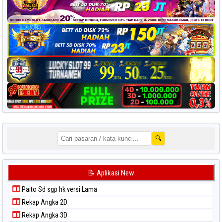
🔍
📝 Aplikasi New
Paito Sd sgp hk versi Lama
Rekap Angka 2D
Rekap Angka 3D