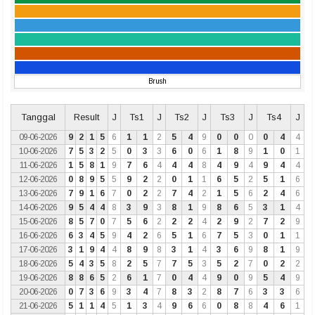
HK Lotto
SD Lotto
CN Pools
Brush
Tanggal
Result
J
Ts1
J
Ts2
J
Ts3
J
Ts4
J
09-06-2026
9
2
1
5
6
1
1
2
5
4
9
0
0
0
0
4
4
10-06-2026
7
5
3
2
5
0
3
3
6
0
6
1
8
9
1
0
1
11-06-2026
1
5
8
1
9
7
6
4
4
4
8
4
9
4
9
4
4
12-06-2026
0
8
9
5
5
9
2
2
0
1
1
6
5
2
5
1
6
13-06-2026
7
9
1
6
7
0
2
2
7
4
2
1
5
6
2
4
6
14-06-2026
9
5
4
4
8
3
9
3
8
1
9
8
6
5
3
1
4
15-06-2026
8
5
7
0
7
5
6
2
2
2
4
2
9
2
7
2
9
16-06-2026
6
3
4
5
9
4
2
6
5
1
6
7
5
3
0
1
1
17-06-2026
3
1
9
4
4
8
9
8
3
1
4
3
6
9
8
1
9
18-06-2026
5
4
3
5
8
2
5
7
7
5
3
5
2
7
0
2
2
19-06-2026
8
8
6
5
2
6
1
7
0
4
4
9
0
9
5
4
9
20-06-2026
0
7
3
6
9
3
4
7
8
3
2
8
7
6
3
3
6
21-06-2026
5
1
1
4
5
1
3
4
9
6
6
0
8
8
4
6
1