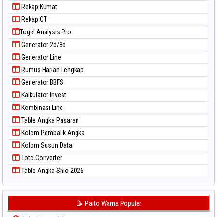
Rekap Kumat
Rekap CT
Togel Analysis Pro
Generator 2d/3d
Generator Line
Rumus Harian Lengkap
Generator BBFS
Kalkulator Invest
Kombinasi Line
Table Angka Pasaran
Kolom Pembalik Angka
Kolom Susun Data
Toto Converter
Table Angka Shio 2026
📝 Paito Warna Populer