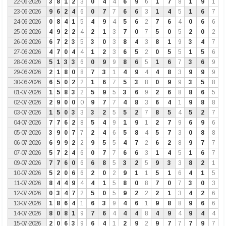
22-06-2026
3
8
1
2
3
0
4
4
6
9
6
1
7
8
1
9
1
23-06-2026
9
6
2
4
6
0
7
7
6
6
3
1
4
5
1
6
7
24-06-2026
0
8
4
1
5
4
9
4
5
6
2
7
6
4
0
6
6
25-06-2026
4
9
2
2
4
2
1
3
7
0
7
5
0
5
2
0
2
26-06-2026
6
7
2
3
5
3
0
3
8
4
3
8
1
9
3
4
7
27-06-2026
4
7
0
4
4
1
2
3
6
5
2
0
5
5
1
5
6
28-06-2026
5
1
3
3
6
0
9
9
8
6
5
1
6
7
3
6
9
29-06-2026
2
1
8
0
8
7
3
1
4
9
4
4
8
3
9
9
9
30-06-2026
6
5
0
2
2
1
6
7
5
3
8
0
9
9
3
5
8
01-07-2026
1
5
8
3
2
5
9
5
3
6
9
2
6
8
8
6
5
02-07-2026
2
9
0
0
0
9
7
7
4
8
3
6
4
1
9
8
8
03-07-2026
1
5
0
3
3
3
2
5
5
2
7
8
5
4
5
2
7
04-07-2026
7
7
6
2
8
5
4
9
1
9
1
2
7
9
6
9
6
05-07-2026
3
9
0
7
7
2
4
6
5
8
4
5
7
3
0
8
8
06-07-2026
6
9
9
2
2
9
5
5
4
7
2
6
2
8
9
7
7
07-07-2026
5
7
2
4
6
0
7
7
6
6
3
1
4
5
1
6
7
09-07-2026
7
7
6
0
6
6
8
5
3
2
5
9
3
3
8
2
1
10-07-2026
5
2
0
6
6
2
0
2
9
1
1
5
1
6
4
1
5
11-07-2026
8
4
4
9
4
4
1
5
8
0
8
7
0
7
3
0
3
12-07-2026
0
3
4
7
2
5
0
5
9
2
2
2
1
3
4
2
6
13-07-2026
1
8
6
4
1
6
3
9
4
6
1
9
8
8
9
6
6
14-07-2026
8
0
8
1
9
7
6
4
4
4
8
4
9
4
9
4
4
15-07-2026
2
0
6
3
9
6
4
1
2
9
2
9
7
7
7
9
7