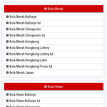
Paito Harian Sydney Lottery
Paito Harian Sydney Lottery 6d
⚽ Bola Merah
Paito Harian Sydney Lotto
⚽ Bola Merah Bullseye
Paito Harian Sydney Pools 6d
⚽ Bola Merah Bullseye 6d
Paito Harian Taipei
⚽ Bola Merah Chinapools
Paito Harian Taiwan
⚽ Bola Merah Chinapools 6d
⚽ Bola Merah Hongkong
⚽ Bola Merah Hongkong Lottery
⚽ Bola Merah Hongkong Lottery 6d
⚽ Bola Merah Hongkong Lotto
⚽ Bola Merah Hongkong Pools 6d
⚽ Bola Merah Japan
⚽ Bola Merah Japan 6d
⚽ Bola Merah Korea
⚽ Bola Hitam
⚽ Bola Merah Kuda Lari
⚽ Bola Hitam Bullseye
⚽ Bola Merah Magnum Cambodia
⚽ Bola Hitam Bullseye 6d
⚽ Bola Merah Nagoya