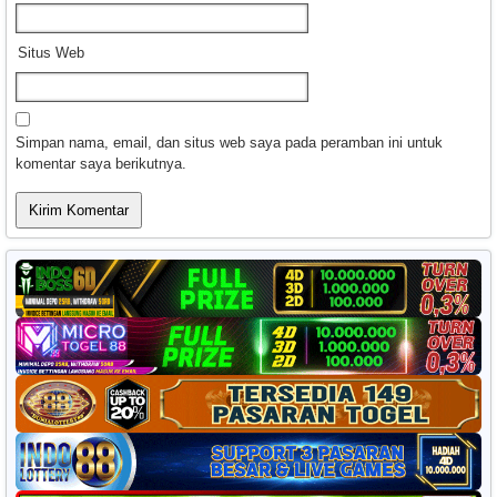
Situs Web
Simpan nama, email, dan situs web saya pada peramban ini untuk
komentar saya berikutnya.