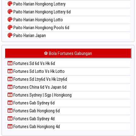
Paito Harian Hongkong Lottery
Paito Warna Pennsylvania Day
Paito Harian Hongkong Lottery 6d
Paito Warna Sao Paulo
Paito Harian Hongkong Lotto
Paito Warna Singapore
Paito Harian Hongkong Pools 6d
Paito Warna Sydney
Paito Harian Japan
Paito Warna Sydney Lottery
Paito Harian Japan 6d
Paito Warna Sydney Lottery 6d
Paito Harian Korea
⚽ Bola Fortunes Gabungan
Paito Warna Sydney Lotto
Paito Harian Kuda Lari
Paito Warna Sydney Pools 6d
Fortunes Sd 6d Vs Hk 6d
Paito Harian Magnum Cambodia
Paito Warna Taipei
Fortunes Sd Lotto Vs Hk Lotto
Paito Harian Nagoya
Paito Warna Taiwan
Fortunes Sd Ltry6d Vs Hk Ltry6d
Paito Harian New York Midday
Fortunes China 6d Vs Japan 6d
Paito Harian North Carolina Day
Fortunes Sydney | Sgp | Hongkong
Paito Harian Pcso
Fortunes Gab Sydney 6d
Paito Harian Pennsylvania Day
Fortunes Gab Hongkong 6d
Paito Harian Sao Paulo
Fortunes Gab Sydney 4d
Paito Harian Singapore
Fortunes Gab Hongkong 4d
Paito Harian Sydney