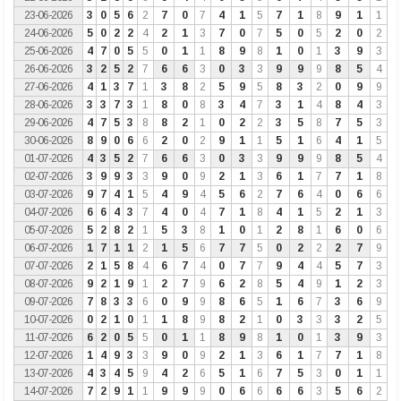
23-06-2026
3
0
5
6
2
7
0
7
4
1
5
7
1
8
9
1
1
24-06-2026
5
0
2
2
4
2
1
3
7
0
7
5
0
5
2
0
2
25-06-2026
4
7
0
5
5
0
1
1
8
9
8
1
0
1
3
9
3
26-06-2026
3
2
5
2
7
6
6
3
0
3
3
9
9
9
8
5
4
27-06-2026
4
1
3
7
1
3
8
2
5
9
5
8
3
2
0
9
9
28-06-2026
3
3
7
3
1
8
0
8
3
4
7
3
1
4
8
4
3
29-06-2026
4
7
5
3
8
8
2
1
0
2
2
3
5
8
7
5
3
30-06-2026
8
9
0
6
6
2
0
2
9
1
1
5
1
6
4
1
5
01-07-2026
4
3
5
2
7
6
6
3
0
3
3
9
9
9
8
5
4
02-07-2026
3
9
9
3
3
9
0
9
2
1
3
6
1
7
7
1
8
03-07-2026
9
7
4
1
5
4
9
4
5
6
2
7
6
4
0
6
6
04-07-2026
6
6
4
3
7
4
0
4
7
1
8
4
1
5
2
1
3
05-07-2026
5
2
8
2
1
5
3
8
1
0
1
2
8
1
6
0
6
06-07-2026
1
7
1
1
2
1
5
6
7
7
5
0
2
2
2
7
9
07-07-2026
2
1
5
8
4
6
7
4
0
7
7
9
4
4
5
7
3
08-07-2026
9
2
1
9
1
2
7
9
6
2
8
5
4
9
1
2
3
09-07-2026
7
8
3
3
6
0
9
9
8
6
5
1
6
7
3
6
9
10-07-2026
0
2
1
0
1
1
8
9
8
2
1
0
3
3
3
2
5
11-07-2026
6
2
0
5
5
0
1
1
8
9
8
1
0
1
3
9
3
12-07-2026
1
4
9
3
3
9
0
9
2
1
3
6
1
7
7
1
8
13-07-2026
4
3
4
5
9
4
2
6
5
1
6
7
5
3
0
1
1
14-07-2026
7
2
9
1
1
9
9
9
0
6
6
6
6
3
5
6
2