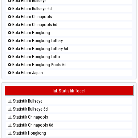
⚽ Bola Hitam Bullseye
⚽ Bola Merah Magnum Cambodia
⚽ Bola Hitam Bullseye 6d
⚽ Bola Merah Nagoya
⚽ Bola Hitam Chinapools
⚽ Bola Merah North Carolina Day
⚽ Bola Hitam Chinapools 6d
⚽ Bola Merah Pcso
⚽ Bola Hitam Hongkong
⚽ Bola Merah Sao Paulo
⚽ Bola Hitam Hongkong Lottery
⚽ Bola Merah Singapore
⚽ Bola Hitam Hongkong Lottery 6d
⚽ Bola Merah Sydney
⚽ Bola Hitam Hongkong Lotto
⚽ Bola Merah Sydney Lottery
⚽ Bola Hitam Hongkong Pools 6d
⚽ Bola Merah Sydney Lottery 6d
⚽ Bola Hitam Japan
⚽ Bola Merah Sydney Lotto
⚽ Bola Hitam Japan 6d
⚽ Bola Merah Sydney Pools 6d
⚽ Bola Hitam Korea
📊 Statistik Togel
⚽ Bola Merah Taipei
⚽ Bola Hitam Kuda Lari
⚽ Bola Merah Taiwan
📊 Statistik Bullseye
⚽ Bola Hitam Magnum Cambodia
📊 Statistik Bullseye 6d
⚽ Bola Hitam Nagoya
📊 Statistik Chinapools
⚽ Bola Hitam North Carolina Day
📊 Statistik Chinapools 6d
⚽ Bola Hitam Pcso
📊 Statistik Hongkong
⚽ Bola Hitam Sao Paulo