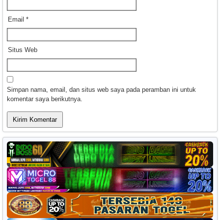
Email
*
Situs Web
Simpan nama, email, dan situs web saya pada peramban ini untuk
komentar saya berikutnya.