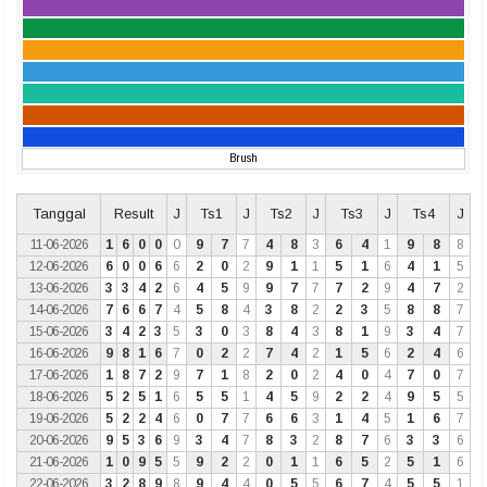
HK Lotto
SD Lotto
CN Pools
Brush
Tanggal
Result
J
Ts1
J
Ts2
J
Ts3
J
Ts4
J
11-06-2026
1
6
0
0
0
9
7
7
4
8
3
6
4
1
9
8
8
12-06-2026
6
0
0
6
6
2
0
2
9
1
1
5
1
6
4
1
5
13-06-2026
3
3
4
2
6
4
5
9
9
7
7
7
2
9
4
7
2
14-06-2026
7
6
6
7
4
5
8
4
3
8
2
2
3
5
8
8
7
15-06-2026
3
4
2
3
5
3
0
3
8
4
3
8
1
9
3
4
7
16-06-2026
9
8
1
6
7
0
2
2
7
4
2
1
5
6
2
4
6
17-06-2026
1
8
7
2
9
7
1
8
2
0
2
4
0
4
7
0
7
18-06-2026
5
2
5
1
6
5
5
1
4
5
9
2
2
4
9
5
5
19-06-2026
5
2
2
4
6
0
7
7
6
6
3
1
4
5
1
6
7
20-06-2026
9
5
3
6
9
3
4
7
8
3
2
8
7
6
3
3
6
21-06-2026
1
0
9
5
5
9
2
2
0
1
1
6
5
2
5
1
6
22-06-2026
3
2
8
9
8
9
4
4
0
5
5
6
7
4
5
5
1