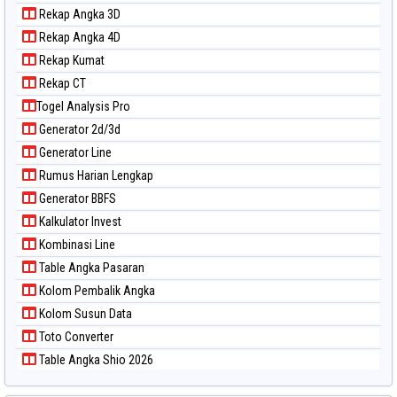
Rekap Angka 3D
Rekap Angka 4D
Rekap Kumat
Rekap CT
Togel Analysis Pro
Generator 2d/3d
Generator Line
Rumus Harian Lengkap
Generator BBFS
Kalkulator Invest
Kombinasi Line
Table Angka Pasaran
Kolom Pembalik Angka
Kolom Susun Data
Toto Converter
Table Angka Shio 2026