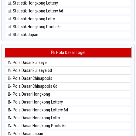
📊 Statistik Hongkong Lottery
⚽ Bola Hitam Singapore
📊 Statistik Hongkong Lottery 6d
⚽ Bola Hitam Sydney
📊 Statistik Hongkong Lotto
⚽ Bola Hitam Sydney Lottery
📊 Statistik Hongkong Pools 6d
⚽ Bola Hitam Sydney Lottery 6d
📊 Statistik Japan
⚽ Bola Hitam Sydney Lotto
📊 Statistik Japan 6d
⚽ Bola Hitam Sydney Pools 6d
📊 Statistik Korea
📝 Pola Dasar Togel
⚽ Bola Hitam Taipei
📊 Statistik Kuda Lari
⚽ Bola Hitam Taiwan
📝 Pola Dasar Bullseye
📊 Statistik Magnum Cambodia
📝 Pola Dasar Bullseye 6d
📊 Statistik Nagoya
📝 Pola Dasar Chinapools
📊 Statistik New York Midday
📝 Pola Dasar Chinapools 6d
📊 Statistik North Carolina Day
📝 Pola Dasar Hongkong
📊 Statistik Pcso
📝 Pola Dasar Hongkong Lottery
📊 Statistik Pennsylvania Day
📝 Pola Dasar Hongkong Lottery 6d
📊 Statistik Sao Paulo
📝 Pola Dasar Hongkong Lotto
📊 Statistik Singapore
📝 Pola Dasar Hongkong Pools 6d
📊 Statistik Sydney
📝 Pola Dasar Japan