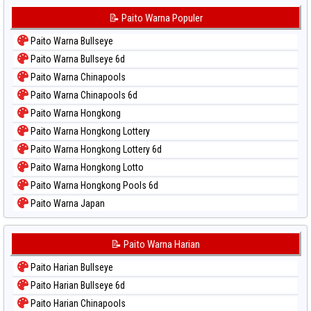
📝 Paito Warna Populer
Paito Warna Bullseye
Paito Warna Bullseye 6d
Paito Warna Chinapools
Paito Warna Chinapools 6d
Paito Warna Hongkong
Paito Warna Hongkong Lottery
Paito Warna Hongkong Lottery 6d
Paito Warna Hongkong Lotto
Paito Warna Hongkong Pools 6d
Paito Warna Japan
Paito Warna Japan 6d
Paito Warna Korea
📝 Paito Warna Harian
Paito Warna Kuda Lari
Paito Harian Bullseye
Paito Warna Magnum Cambodia
Paito Harian Bullseye 6d
Paito Warna Nagoya
Paito Harian Chinapools