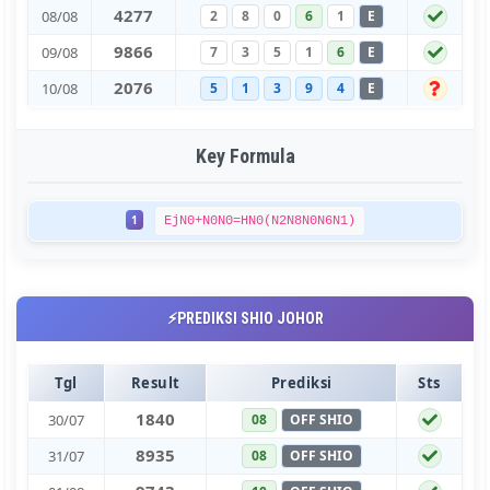
4
2
7
7
08/08
2
8
0
6
1
E
9
8
6
6
09/08
7
3
5
1
6
E
2
0
7
6
10/08
5
1
3
9
4
E
Key Formula
1
EjN0+N0N0=HN0(N2N8N0N6N1)
⚡PREDIKSI SHIO JOHOR
Tgl
Result
Prediksi
Sts
1
8
4
0
30/07
08
OFF SHIO
8
9
3
5
31/07
08
OFF SHIO