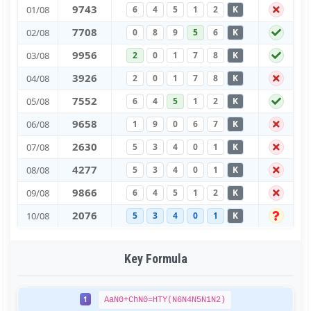
9
7
4
3
01/08
6
4
5
1
2
K
7
7
0
8
02/08
0
8
9
5
6
K
9
9
5
6
03/08
2
0
1
7
8
K
3
9
2
6
04/08
2
0
1
7
8
K
7
5
5
2
05/08
6
4
5
1
2
K
9
6
5
8
06/08
1
9
0
6
7
K
2
6
3
0
07/08
5
3
4
0
1
K
4
2
7
7
08/08
5
3
4
0
1
K
9
8
6
6
09/08
6
4
5
1
2
K
2
0
7
6
10/08
5
3
4
0
1
K
Key Formula
1
AaN0+ChN0=HTY(N6N4N5N1N2)