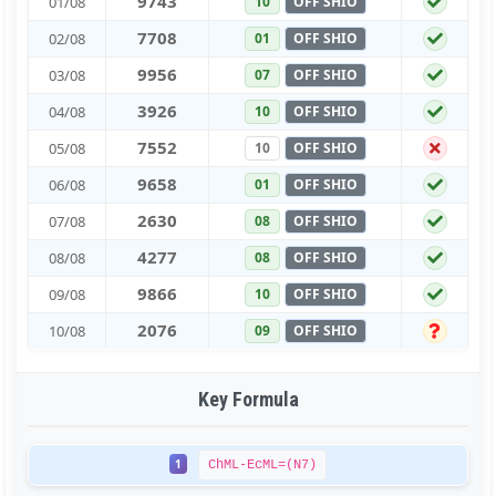
9
7
4
3
01/08
10
OFF SHIO
7
7
0
8
02/08
01
OFF SHIO
9
9
5
6
03/08
07
OFF SHIO
3
9
2
6
04/08
10
OFF SHIO
7
5
5
2
05/08
10
OFF SHIO
9
6
5
8
06/08
01
OFF SHIO
2
6
3
0
07/08
08
OFF SHIO
4
2
7
7
08/08
08
OFF SHIO
9
8
6
6
09/08
10
OFF SHIO
2
0
7
6
10/08
09
OFF SHIO
Key Formula
1
ChML-EcML=(N7)