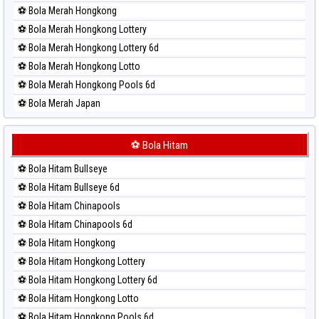
⚽ Bola Merah Hongkong
⚽ Bola Merah Hongkong Lottery
⚽ Bola Merah Hongkong Lottery 6d
⚽ Bola Merah Hongkong Lotto
⚽ Bola Merah Hongkong Pools 6d
⚽ Bola Merah Japan
⚽ Bola Merah Japan 6d
⚽ Bola Merah Korea
⚽ Bola Hitam
⚽ Bola Merah Kuda Lari
⚽ Bola Hitam Bullseye
⚽ Bola Merah Magnum Cambodia
⚽ Bola Hitam Bullseye 6d
⚽ Bola Merah Nagoya
⚽ Bola Hitam Chinapools
⚽ Bola Merah North Carolina Day
⚽ Bola Hitam Chinapools 6d
⚽ Bola Merah Pcso
⚽ Bola Hitam Hongkong
⚽ Bola Merah Sao Paulo
⚽ Bola Hitam Hongkong Lottery
⚽ Bola Merah Singapore
⚽ Bola Hitam Hongkong Lottery 6d
⚽ Bola Merah Sydney
⚽ Bola Hitam Hongkong Lotto
⚽ Bola Merah Sydney Lottery
⚽ Bola Hitam Hongkong Pools 6d