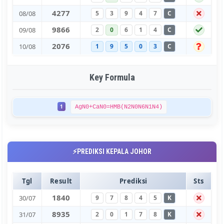
4
2
7
7
08/08
5
3
9
4
7
C
9
8
6
6
09/08
2
0
6
1
4
C
2
0
7
6
10/08
1
9
5
0
3
C
Key Formula
1
AgN0+CaN0=HMB(N2N0N6N1N4)
⚡PREDIKSI KEPALA JOHOR
Tgl
Result
Prediksi
Sts
1
8
4
0
30/07
9
7
8
4
5
K
8
9
3
5
31/07
2
0
1
7
8
K