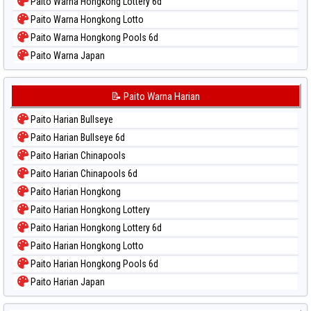
Paito Warna Hongkong Lottery 6d
Paito Warna Hongkong Lotto
Paito Warna Hongkong Pools 6d
Paito Warna Japan
Paito Warna Japan 6d
Paito Warna Korea
📝 Paito Warna Harian
Paito Warna Kuda Lari
Paito Harian Bullseye
Paito Warna Magnum Cambodia
Paito Harian Bullseye 6d
Paito Warna Nagoya
Paito Harian Chinapools
Paito Warna New York Midday
Paito Harian Chinapools 6d
Paito Warna North Carolina Day
Paito Harian Hongkong
Paito Warna Pcso
Paito Harian Hongkong Lottery
Paito Warna Pennsylvania Day
Paito Harian Hongkong Lottery 6d
Paito Warna Sao Paulo
Paito Harian Hongkong Lotto
Paito Warna Singapore
Paito Harian Hongkong Pools 6d
Paito Warna Sydney
Paito Harian Japan
Paito Warna Sydney Lottery
Paito Harian Japan 6d
Paito Warna Sydney Lottery 6d