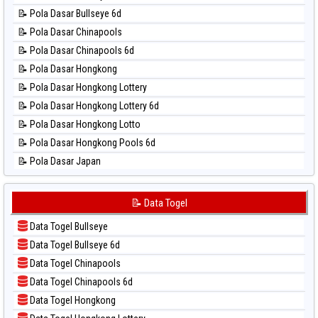
📊 Statistik Magnum Cambodia
📝 Pola Dasar Bullseye 6d
📊 Statistik Nagoya
📝 Pola Dasar Chinapools
📊 Statistik New York Midday
📝 Pola Dasar Chinapools 6d
📊 Statistik North Carolina Day
📝 Pola Dasar Hongkong
📊 Statistik Pcso
📝 Pola Dasar Hongkong Lottery
📊 Statistik Pennsylvania Day
📝 Pola Dasar Hongkong Lottery 6d
📊 Statistik Sao Paulo
📝 Pola Dasar Hongkong Lotto
📊 Statistik Singapore
📝 Pola Dasar Hongkong Pools 6d
📊 Statistik Sydney
📝 Pola Dasar Japan
📊 Statistik Sydney Lottery
📝 Pola Dasar Japan 6d
📊 Statistik Sydney Lottery 6d
📝 Pola Dasar Korea
📝 Data Togel
📊 Statistik Sydney Lotto
📝 Pola Dasar Kuda Lari
📊 Statistik Sydney Pools 6d
Data Togel Bullseye
📝 Pola Dasar Magnum Cambodia
📊 Statistik Taipei
Data Togel Bullseye 6d
📝 Pola Dasar Nagoya
📊 Statistik Taiwan
Data Togel Chinapools
📝 Pola Dasar North Carolina Day
Data Togel Chinapools 6d
📝 Pola Dasar Pcso
Data Togel Hongkong
📝 Pola Dasar Sao Paulo