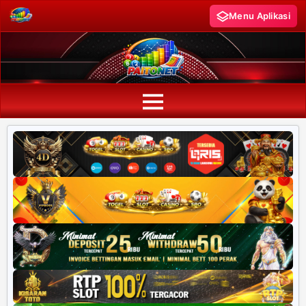
Menu Aplikasi
PAITO WARNA
Paito Warna HK
Paito Warna SD
Paito Warna SGP
Paito HK Lotto
Paito SD Lotto
Harian SD 6d