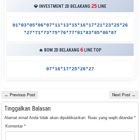
25
💎 INVESTMENT 2D BELAKANG
LINE
01*03*05*06*07*11*13*15*16*17*21*23*25*26
*27*71*73*75*76*77*81*83*85*86*87
6
🔥 BOM 2D BELAKANG
LINE TOP
07*16*17*25*26*27
← Previous Post
Next Post →
Tinggalkan Balasan
Alamat email Anda tidak akan dipublikasikan.
Ruas yang wajib ditandai
*
Komentar
*