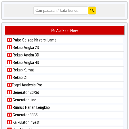
🔍
📝 Aplikasi New
Paito Sd sgp hk versi Lama
Rekap Angka 2D
Rekap Angka 3D
Rekap Angka 4D
Rekap Kumat
Rekap CT
Togel Analysis Pro
Generator 2d/3d
Generator Line
Rumus Harian Lengkap
Generator BBFS
Kalkulator Invest