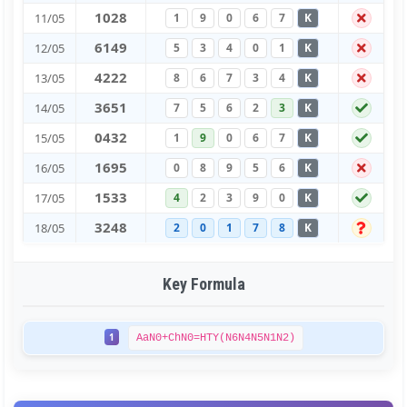
1
0
2
8
11/05
1
9
0
6
7
K
6
1
4
9
12/05
5
3
4
0
1
K
4
2
2
2
13/05
8
6
7
3
4
K
3
6
5
1
14/05
7
5
6
2
3
K
0
4
3
2
15/05
1
9
0
6
7
K
1
6
9
5
16/05
0
8
9
5
6
K
1
5
3
3
17/05
4
2
3
9
0
K
3
2
4
8
18/05
2
0
1
7
8
K
Key Formula
1
AaN0+ChN0=HTY(N6N4N5N1N2)