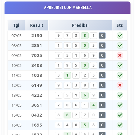
⚡PREDIKSI COP MARBELLA
Tgl
Result
Prediksi
Sts
2
1
3
0
07/05
9
7
3
8
1
C
2
8
5
1
08/05
1
9
5
0
3
C
7
0
2
5
09/05
7
5
1
6
9
C
8
4
0
8
10/05
1
9
5
0
3
C
1
0
2
8
11/05
3
1
7
2
5
C
6
1
4
9
12/05
9
7
3
8
1
C
4
2
2
2
13/05
7
5
1
6
9
C
3
6
5
1
14/05
2
0
6
1
4
C
0
4
3
2
15/05
8
6
2
7
0
C
1
6
9
5
16/05
6
4
0
5
8
C
1
5
3
3
17/05
4
2
8
3
6
C