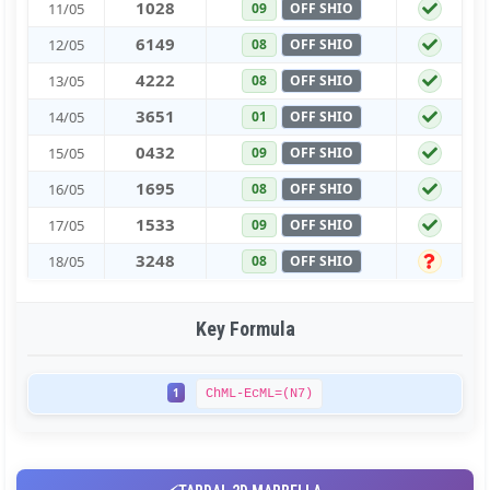
1
0
2
8
11/05
09
OFF SHIO
6
1
4
9
12/05
08
OFF SHIO
4
2
2
2
13/05
08
OFF SHIO
3
6
5
1
14/05
01
OFF SHIO
0
4
3
2
15/05
09
OFF SHIO
1
6
9
5
16/05
08
OFF SHIO
1
5
3
3
17/05
09
OFF SHIO
3
2
4
8
18/05
08
OFF SHIO
Key Formula
1
ChML-EcML=(N7)