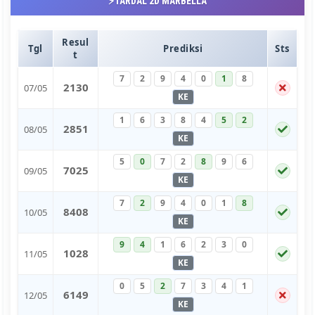
⚡TARDAL 2D MARBELLA
Resul
Tgl
Prediksi
Sts
t
7
2
9
4
0
1
8
2
1
3
0
07/05
KE
1
6
3
8
4
5
2
2
8
5
1
08/05
KE
5
0
7
2
8
9
6
7
0
2
5
09/05
KE
7
2
9
4
0
1
8
8
4
0
8
10/05
KE
9
4
1
6
2
3
0
1
0
2
8
11/05
KE
0
5
2
7
3
4
1
6
1
4
9
12/05
KE