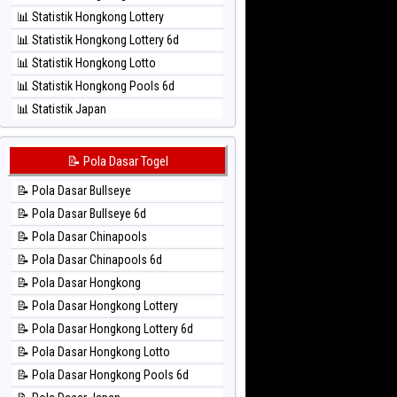
⚽ Bola Hitam Sao Paulo
📊 Statistik Hongkong Lottery
⚽ Bola Hitam Singapore
📊 Statistik Hongkong Lottery 6d
⚽ Bola Hitam Sydney
📊 Statistik Hongkong Lotto
⚽ Bola Hitam Sydney Lottery
📊 Statistik Hongkong Pools 6d
⚽ Bola Hitam Sydney Lottery 6d
📊 Statistik Japan
⚽ Bola Hitam Sydney Lotto
📊 Statistik Japan 6d
⚽ Bola Hitam Sydney Pools 6d
📊 Statistik Korea
📝 Pola Dasar Togel
⚽ Bola Hitam Taipei
📊 Statistik Kuda Lari
⚽ Bola Hitam Taiwan
📝 Pola Dasar Bullseye
📊 Statistik Magnum Cambodia
📝 Pola Dasar Bullseye 6d
📊 Statistik Nagoya
📝 Pola Dasar Chinapools
📊 Statistik New York Midday
📝 Pola Dasar Chinapools 6d
📊 Statistik North Carolina Day
📝 Pola Dasar Hongkong
📊 Statistik Pcso
📝 Pola Dasar Hongkong Lottery
📊 Statistik Pennsylvania Day
📝 Pola Dasar Hongkong Lottery 6d
📊 Statistik Sao Paulo
📝 Pola Dasar Hongkong Lotto
📊 Statistik Singapore
📝 Pola Dasar Hongkong Pools 6d
📊 Statistik Sydney