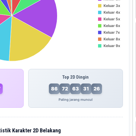
Top 2D Dingin
7
86
72
63
31
26
Paling jarang muncul
tistik Karakter 2D Belakang