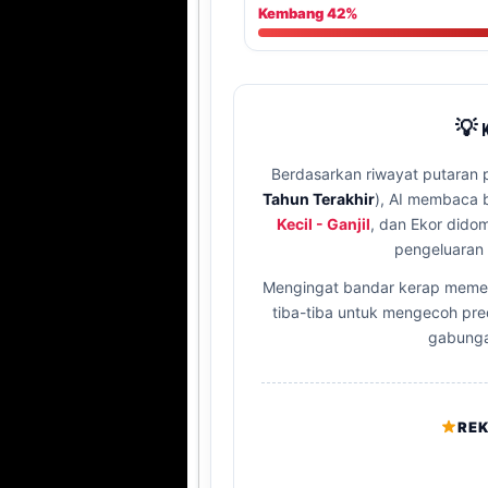
Kembang 42%
💡
K
Berdasarkan riwayat putaran
Tahun Terakhir
), AI membaca b
Kecil - Ganjil
, dan Ekor dido
pengeluaran
Mengingat bandar kerap memec
tiba-tiba untuk mengecoh pre
gabunga
REK