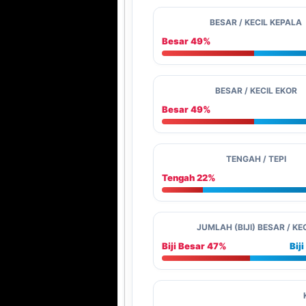
BESAR / KECIL KEPALA
Besar 49%
BESAR / KECIL EKOR
Besar 49%
TENGAH / TEPI
Tengah 22%
JUMLAH (BIJI) BESAR / KE
Biji Besar 47%
Bij