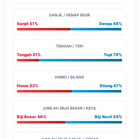
GANJIL / GENAP EKOR
Ganjil 51%
Genap 48%
TENGAH / TEPI
Tengah 21%
Tepi 79%
HOMO / SILANG
Homo 52%
Silang 47%
JUMLAH (BIJI) BESAR / KECIL
Biji Besar 46%
Biji Kecil 54%