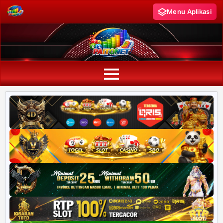
Menu Aplikasi
PAITO WARNA
Paito Warna HK
Paito Warna SD
Paito Warna SGP
Paito HK Lotto
Paito SD Lotto
Harian SD 6d