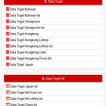
📝 Data Togel
📊 Statistik Sydney Lotto
📝 Pola Dasar Kuda Lari
📊 Statistik Sydney Pools 6d
Data Togel Bullseye
📝 Pola Dasar Magnum Cambodia
📊 Statistik Taipei
Data Togel Bullseye 6d
📝 Pola Dasar Nagoya
📊 Statistik Taiwan
Data Togel Chinapools
📝 Pola Dasar North Carolina Day
Data Togel Chinapools 6d
📝 Pola Dasar Pcso
Data Togel Hongkong
📝 Pola Dasar Sao Paulo
Data Togel Hongkong Lottery
📝 Pola Dasar Singapore
Data Togel Hongkong Lottery 6d
📝 Pola Dasar Sydney
Data Togel Hongkong Lotto
📝 Pola Dasar Sydney Lottery
Data Togel Hongkong Pools 6d
📝 Pola Dasar Sydney Lottery 6d
Data Togel Japan
📝 Pola Dasar Sydney Lotto
Data Togel Japan 6d
📝 Pola Dasar Sydney Pools 6d
Data Togel Korea
📝 Data Togel 6d
📝 Pola Dasar Taipei
Data Togel Kuda Lari
📝 Pola Dasar Taiwan
Data Togel Japan 6d
Data Togel Magnum Cambodia
Data Togel Hk Pools 6d
Data Togel Nagoya
Data Togel Hk Lottery 6d
Data Togel North Carolina Day
Data Togel China 6d