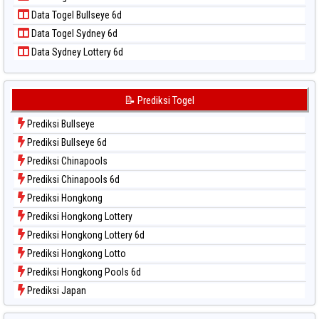
Data Togel Pcso
Data Togel Bullseye 6d
Data Togel Sao Paulo
Data Togel Sydney 6d
Data Togel Singapore
Data Sydney Lottery 6d
Data Togel Sydney
Data Togel Sydney Lottery
Data Togel Sydney Lottery 6d
📝 Prediksi Togel
Data Togel Sydney Lotto
Prediksi Bullseye
Data Togel Sydney Pools 6d
Prediksi Bullseye 6d
Data Togel Taipei
Prediksi Chinapools
Data Togel Taiwan
Prediksi Chinapools 6d
Prediksi Hongkong
Prediksi Hongkong Lottery
Prediksi Hongkong Lottery 6d
Prediksi Hongkong Lotto
Prediksi Hongkong Pools 6d
Prediksi Japan
Prediksi Japan 6d