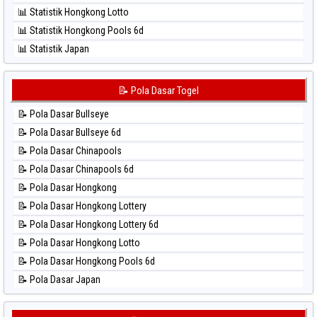
⚽ Bola Hitam Sydney
📊 Statistik Hongkong Lotto
⚽ Bola Hitam Sydney Lottery
📊 Statistik Hongkong Pools 6d
⚽ Bola Hitam Sydney Lottery 6d
📊 Statistik Japan
⚽ Bola Hitam Sydney Lotto
📊 Statistik Japan 6d
⚽ Bola Hitam Sydney Pools 6d
📊 Statistik Korea
📝 Pola Dasar Togel
⚽ Bola Hitam Taipei
📊 Statistik Kuda Lari
⚽ Bola Hitam Taiwan
📝 Pola Dasar Bullseye
📊 Statistik Magnum Cambodia
📝 Pola Dasar Bullseye 6d
📊 Statistik Nagoya
📝 Pola Dasar Chinapools
📊 Statistik New York Midday
📝 Pola Dasar Chinapools 6d
📊 Statistik North Carolina Day
📝 Pola Dasar Hongkong
📊 Statistik Pcso
📝 Pola Dasar Hongkong Lottery
📊 Statistik Pennsylvania Day
📝 Pola Dasar Hongkong Lottery 6d
📊 Statistik Sao Paulo
📝 Pola Dasar Hongkong Lotto
📊 Statistik Singapore
📝 Pola Dasar Hongkong Pools 6d
📊 Statistik Sydney
📝 Pola Dasar Japan
📊 Statistik Sydney Lottery
📝 Pola Dasar Japan 6d
📊 Statistik Sydney Lottery 6d
📝 Pola Dasar Korea