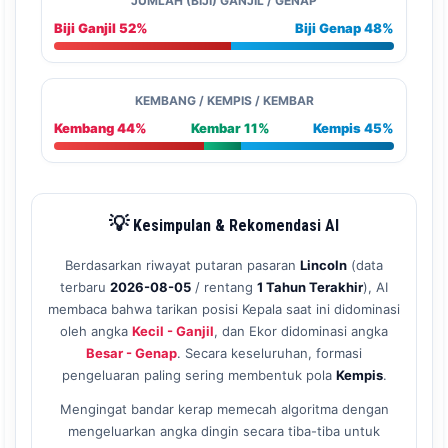
JUMLAH (BIJI) GANJIL / GENAP
Biji Ganjil 52%
Biji Genap 48%
KEMBANG / KEMPIS / KEMBAR
Kembang 44%
Kembar 11%
Kempis 45%
💡
Kesimpulan & Rekomendasi AI
Berdasarkan riwayat putaran pasaran
Lincoln
(data
terbaru
2026-08-05
/ rentang
1 Tahun Terakhir
), AI
membaca bahwa tarikan posisi Kepala saat ini didominasi
oleh angka
Kecil - Ganjil
, dan Ekor didominasi angka
Besar - Genap
. Secara keseluruhan, formasi
pengeluaran paling sering membentuk pola
Kempis
.
Mengingat bandar kerap memecah algoritma dengan
mengeluarkan angka dingin secara tiba-tiba untuk