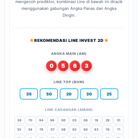
mengecoh prediktor, kombinasi Line di bawah ini diracik
menggunakan gabungan Angka Panas dan Angka
Dingin.
REKOMENDASI LINE INVEST 2D
ANGKA MAIN (AM)
0
5
6
3
LINE TOP (BOM)
35
50
20
30
25
LINE CADANGAN (AMAN)
36
70
94
96
00
03
06
18
29
51
53
54
78
07
08
92
90
83
76
71