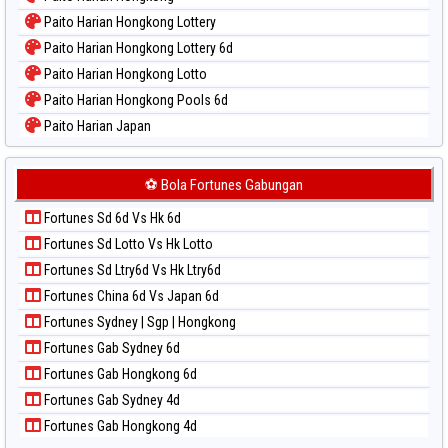
Paito Warna Pcso
Paito Harian Hongkong Lottery
Paito Warna Pennsylvania Day
Paito Harian Hongkong Lottery 6d
Paito Warna Sao Paulo
Paito Harian Hongkong Lotto
Paito Warna Singapore
Paito Harian Hongkong Pools 6d
Paito Warna Sydney
Paito Harian Japan
Paito Warna Sydney Lottery
Paito Harian Japan 6d
Paito Warna Sydney Lottery 6d
Paito Harian Korea
⚽ Bola Fortunes Gabungan
Paito Warna Sydney Lotto
Paito Harian Kuda Lari
Paito Warna Sydney Pools 6d
Fortunes Sd 6d Vs Hk 6d
Paito Harian Magnum Cambodia
Paito Warna Taipei
Fortunes Sd Lotto Vs Hk Lotto
Paito Harian Nagoya
Paito Warna Taiwan
Fortunes Sd Ltry6d Vs Hk Ltry6d
Paito Harian New York Midday
Fortunes China 6d Vs Japan 6d
Paito Harian North Carolina Day
Fortunes Sydney | Sgp | Hongkong
Paito Harian Pcso
Fortunes Gab Sydney 6d
Paito Harian Pennsylvania Day
Fortunes Gab Hongkong 6d
Paito Harian Sao Paulo
Fortunes Gab Sydney 4d
Paito Harian Singapore
Fortunes Gab Hongkong 4d
Paito Harian Sydney