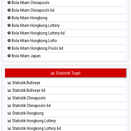
⚽ Bola Hitam Chinapools
⚽ Bola Merah North Carolina Day
⚽ Bola Hitam Chinapools 6d
⚽ Bola Merah Pcso
⚽ Bola Hitam Hongkong
⚽ Bola Merah Sao Paulo
⚽ Bola Hitam Hongkong Lottery
⚽ Bola Merah Singapore
⚽ Bola Hitam Hongkong Lottery 6d
⚽ Bola Merah Sydney
⚽ Bola Hitam Hongkong Lotto
⚽ Bola Merah Sydney Lottery
⚽ Bola Hitam Hongkong Pools 6d
⚽ Bola Merah Sydney Lottery 6d
⚽ Bola Hitam Japan
⚽ Bola Merah Sydney Lotto
⚽ Bola Hitam Japan 6d
⚽ Bola Merah Sydney Pools 6d
⚽ Bola Hitam Korea
📊 Statistik Togel
⚽ Bola Merah Taipei
⚽ Bola Hitam Kuda Lari
⚽ Bola Merah Taiwan
📊 Statistik Bullseye
⚽ Bola Hitam Magnum Cambodia
📊 Statistik Bullseye 6d
⚽ Bola Hitam Nagoya
📊 Statistik Chinapools
⚽ Bola Hitam North Carolina Day
📊 Statistik Chinapools 6d
⚽ Bola Hitam Pcso
📊 Statistik Hongkong
⚽ Bola Hitam Sao Paulo
📊 Statistik Hongkong Lottery
⚽ Bola Hitam Singapore
📊 Statistik Hongkong Lottery 6d