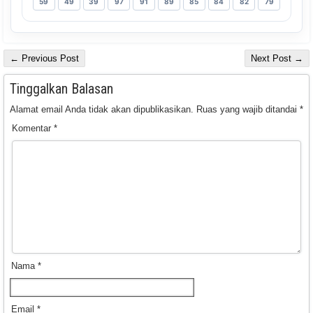
59
49
39
97
91
89
85
84
82
79
← Previous Post
Next Post →
Tinggalkan Balasan
Alamat email Anda tidak akan dipublikasikan.
Ruas yang wajib ditandai
*
Komentar
*
Nama
*
Email
*