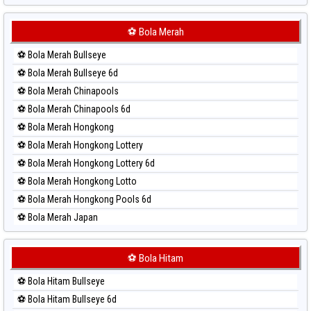
Paito Harian Sydney Lottery
Paito Harian Sydney Lottery 6d
⚽ Bola Merah
Paito Harian Sydney Lotto
⚽ Bola Merah Bullseye
Paito Harian Sydney Pools 6d
⚽ Bola Merah Bullseye 6d
Paito Harian Taipei
⚽ Bola Merah Chinapools
Paito Harian Taiwan
⚽ Bola Merah Chinapools 6d
⚽ Bola Merah Hongkong
⚽ Bola Merah Hongkong Lottery
⚽ Bola Merah Hongkong Lottery 6d
⚽ Bola Merah Hongkong Lotto
⚽ Bola Merah Hongkong Pools 6d
⚽ Bola Merah Japan
⚽ Bola Merah Japan 6d
⚽ Bola Merah Korea
⚽ Bola Hitam
⚽ Bola Merah Kuda Lari
⚽ Bola Hitam Bullseye
⚽ Bola Merah Magnum Cambodia
⚽ Bola Hitam Bullseye 6d
⚽ Bola Merah Nagoya