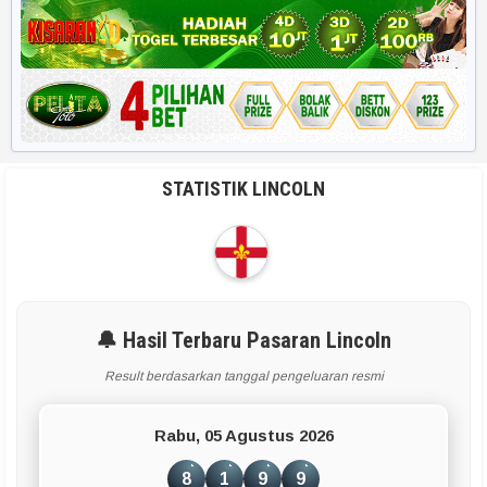
Harian HK 6d
RUMUS POPULER
Rekap 2D
Rekap Angka 4D
STATISTIK LINCOLN
Paito Harian
BBFS
Rumus Harian
🔔 Hasil Terbaru Pasaran Lincoln
Result berdasarkan tanggal pengeluaran resmi
APLIKASI & TOOLS UTAMA
Rabu, 05 Agustus 2026
Smart Paito
8
1
9
9