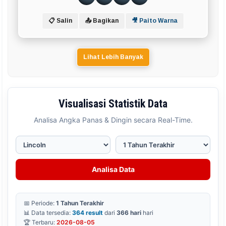
Prediksi
📋 Salin
📤 Bagikan
🎥 Paito Warna
Data Togel
Bola Merah
8
Lihat Lebih Banyak
Statistik
Buku Mimpi
Visualisasi Statistik Data
Analisa Angka Panas & Dingin secara Real-Time.
LIVE DRAW TERCEPAT
HK Pools
Analisa Data
SD Pools
SGP Pools
📅 Periode:
1 Tahun Terakhir
📊 Data tersedia:
364 result
dari
366 hari
hari
🏆 Terbaru:
2026-08-05