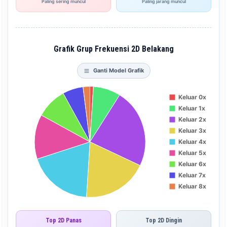
Paling sering muncul
Paling jarang muncul
Grafik Grup Frekuensi 2D Belakang
Ganti Model Grafik
Top 2D Panas
Top 2D Dingin