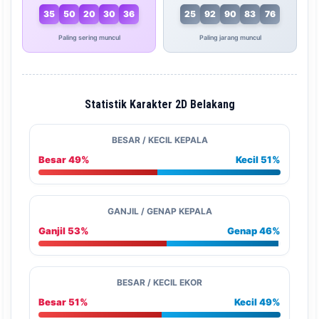
35
50
20
30
36
25
92
90
83
76
Paling sering muncul
Paling jarang muncul
Statistik Karakter 2D Belakang
BESAR / KECIL KEPALA
Besar 49%
Kecil 51%
GANJIL / GENAP KEPALA
Ganjil 53%
Genap 46%
BESAR / KECIL EKOR
Besar 51%
Kecil 49%