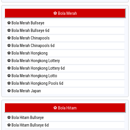
Paito Harian Sydney Lottery
Paito Harian Sydney Lottery 6d
⚽ Bola Merah
Paito Harian Sydney Lotto
⚽ Bola Merah Bullseye
Paito Harian Sydney Pools 6d
⚽ Bola Merah Bullseye 6d
Paito Harian Taipei
⚽ Bola Merah Chinapools
Paito Harian Taiwan
⚽ Bola Merah Chinapools 6d
⚽ Bola Merah Hongkong
⚽ Bola Merah Hongkong Lottery
⚽ Bola Merah Hongkong Lottery 6d
⚽ Bola Merah Hongkong Lotto
⚽ Bola Merah Hongkong Pools 6d
⚽ Bola Merah Japan
⚽ Bola Merah Japan 6d
⚽ Bola Merah Korea
⚽ Bola Hitam
⚽ Bola Merah Kuda Lari
⚽ Bola Hitam Bullseye
⚽ Bola Merah Magnum Cambodia
⚽ Bola Hitam Bullseye 6d
⚽ Bola Merah Nagoya