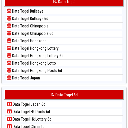
📝 Data Togel
📊 Statistik Sydney Lotto
📝 Pola Dasar Kuda Lari
📊 Statistik Sydney Pools 6d
Data Togel Bullseye
📝 Pola Dasar Magnum Cambodia
📊 Statistik Taipei
Data Togel Bullseye 6d
📝 Pola Dasar Nagoya
📊 Statistik Taiwan
Data Togel Chinapools
📝 Pola Dasar North Carolina Day
Data Togel Chinapools 6d
📝 Pola Dasar Pcso
Data Togel Hongkong
📝 Pola Dasar Sao Paulo
Data Togel Hongkong Lottery
📝 Pola Dasar Singapore
Data Togel Hongkong Lottery 6d
📝 Pola Dasar Sydney
Data Togel Hongkong Lotto
📝 Pola Dasar Sydney Lottery
Data Togel Hongkong Pools 6d
📝 Pola Dasar Sydney Lottery 6d
Data Togel Japan
📝 Pola Dasar Sydney Lotto
Data Togel Japan 6d
📝 Pola Dasar Sydney Pools 6d
Data Togel Korea
📝 Data Togel 6d
📝 Pola Dasar Taipei
Data Togel Kuda Lari
📝 Pola Dasar Taiwan
Data Togel Japan 6d
Data Togel Magnum Cambodia
Data Togel Hk Pools 6d
Data Togel Nagoya
Data Togel Hk Lottery 6d
Data Togel North Carolina Day
Data Togel China 6d