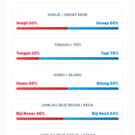
GANJIL / GENAP EKOR
Ganjil 50%
Genap 50%
TENGAH / TEPI
Tengah 22%
Tepi 78%
HOMO / SILANG
Homo 50%
Silang 50%
JUMLAH (BIJI) BESAR / KECIL
Biji Besar 46%
Biji Kecil 54%