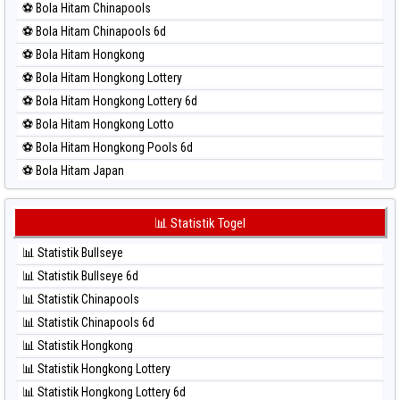
⚽ Bola Hitam Chinapools
⚽ Bola Merah North Carolina Day
⚽ Bola Hitam Chinapools 6d
⚽ Bola Merah Pcso
⚽ Bola Hitam Hongkong
⚽ Bola Merah Sao Paulo
⚽ Bola Hitam Hongkong Lottery
⚽ Bola Merah Singapore
⚽ Bola Hitam Hongkong Lottery 6d
⚽ Bola Merah Sydney
⚽ Bola Hitam Hongkong Lotto
⚽ Bola Merah Sydney Lottery
⚽ Bola Hitam Hongkong Pools 6d
⚽ Bola Merah Sydney Lottery 6d
⚽ Bola Hitam Japan
⚽ Bola Merah Sydney Lotto
⚽ Bola Hitam Japan 6d
⚽ Bola Merah Sydney Pools 6d
⚽ Bola Hitam Korea
📊 Statistik Togel
⚽ Bola Merah Taipei
⚽ Bola Hitam Kuda Lari
⚽ Bola Merah Taiwan
📊 Statistik Bullseye
⚽ Bola Hitam Magnum Cambodia
📊 Statistik Bullseye 6d
⚽ Bola Hitam Nagoya
📊 Statistik Chinapools
⚽ Bola Hitam North Carolina Day
📊 Statistik Chinapools 6d
⚽ Bola Hitam Pcso
📊 Statistik Hongkong
⚽ Bola Hitam Sao Paulo
📊 Statistik Hongkong Lottery
⚽ Bola Hitam Singapore
📊 Statistik Hongkong Lottery 6d