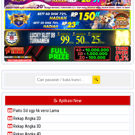
🔍
📝 Aplikasi New
Paito Sd sgp hk versi Lama
Rekap Angka 2D
Rekap Angka 3D
Rekap Angka 4D