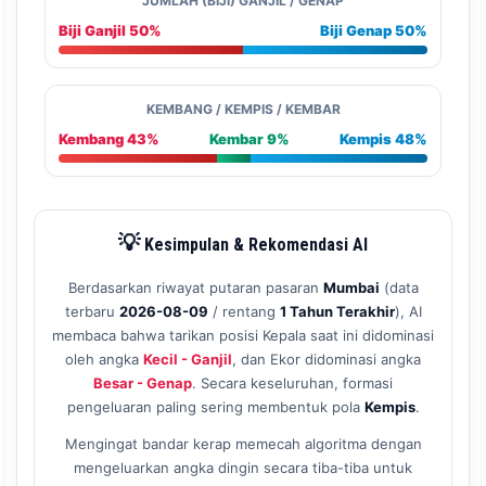
JUMLAH (BIJI) GANJIL / GENAP
Biji Ganjil 50%
Biji Genap 50%
KEMBANG / KEMPIS / KEMBAR
Kembang 43%
Kembar 9%
Kempis 48%
💡
Kesimpulan & Rekomendasi AI
Berdasarkan riwayat putaran pasaran
Mumbai
(data
terbaru
2026-08-09
/ rentang
1 Tahun Terakhir
), AI
membaca bahwa tarikan posisi Kepala saat ini didominasi
oleh angka
Kecil - Ganjil
, dan Ekor didominasi angka
Besar - Genap
. Secara keseluruhan, formasi
pengeluaran paling sering membentuk pola
Kempis
.
Mengingat bandar kerap memecah algoritma dengan
mengeluarkan angka dingin secara tiba-tiba untuk