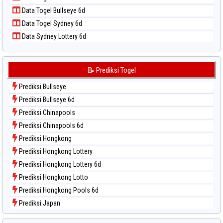
Data Togel Pcso
Data Togel Bullseye 6d
Data Togel Sao Paulo
Data Togel Sydney 6d
Data Togel Singapore
Data Sydney Lottery 6d
Data Togel Sydney
Data Togel Sydney Lottery
Data Togel Sydney Lottery 6d
📝 Prediksi Togel
Data Togel Sydney Lotto
Prediksi Bullseye
Data Togel Sydney Pools 6d
Prediksi Bullseye 6d
Data Togel Taipei
Prediksi Chinapools
Data Togel Taiwan
Prediksi Chinapools 6d
Prediksi Hongkong
Prediksi Hongkong Lottery
Prediksi Hongkong Lottery 6d
Prediksi Hongkong Lotto
Prediksi Hongkong Pools 6d
Prediksi Japan
Prediksi Japan 6d