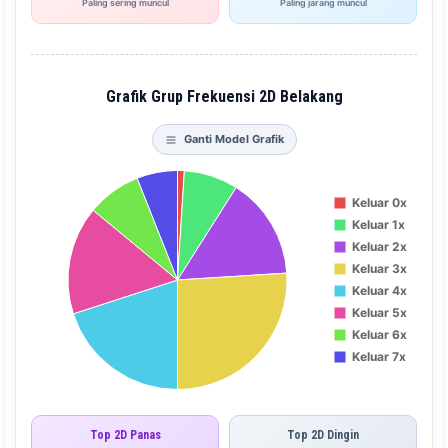
Paling sering muncul
Paling jarang muncul
Grafik Grup Frekuensi 2D Belakang
Ganti Model Grafik
Top 2D Panas
Top 2D Dingin