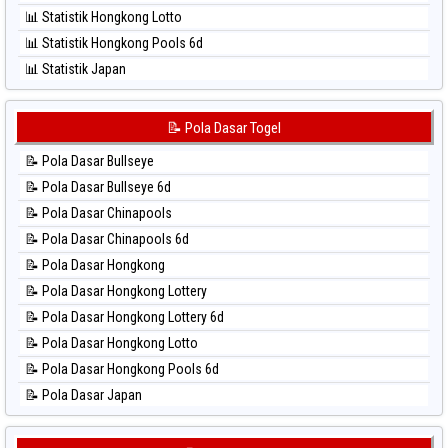
⚽ Bola Hitam Sydney
📊 Statistik Hongkong Lotto
⚽ Bola Hitam Sydney Lottery
📊 Statistik Hongkong Pools 6d
⚽ Bola Hitam Sydney Lottery 6d
📊 Statistik Japan
⚽ Bola Hitam Sydney Lotto
📊 Statistik Japan 6d
⚽ Bola Hitam Sydney Pools 6d
📊 Statistik Korea
📝 Pola Dasar Togel
⚽ Bola Hitam Taipei
📊 Statistik Kuda Lari
⚽ Bola Hitam Taiwan
📝 Pola Dasar Bullseye
📊 Statistik Magnum Cambodia
📝 Pola Dasar Bullseye 6d
📊 Statistik Nagoya
📝 Pola Dasar Chinapools
📊 Statistik New York Midday
📝 Pola Dasar Chinapools 6d
📊 Statistik North Carolina Day
📝 Pola Dasar Hongkong
📊 Statistik Pcso
📝 Pola Dasar Hongkong Lottery
📊 Statistik Pennsylvania Day
📝 Pola Dasar Hongkong Lottery 6d
📊 Statistik Sao Paulo
📝 Pola Dasar Hongkong Lotto
📊 Statistik Singapore
📝 Pola Dasar Hongkong Pools 6d
📊 Statistik Sydney
📝 Pola Dasar Japan
📊 Statistik Sydney Lottery
📝 Pola Dasar Japan 6d
📊 Statistik Sydney Lottery 6d
📝 Pola Dasar Korea