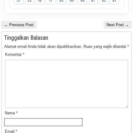
37
33
19
17
95
94
90
87
82
81
← Previous Post
Next Post →
Tinggalkan Balasan
Alamat email Anda tidak akan dipublikasikan.
Ruas yang wajib ditandai
*
Komentar
*
Nama
*
Email
*