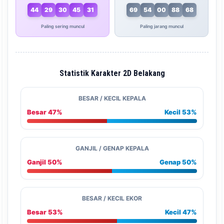
44
29
30
45
31
69
54
00
88
68
Paling sering muncul
Paling jarang muncul
Statistik Karakter 2D Belakang
BESAR / KECIL KEPALA
Besar 47%
Kecil 53%
GANJIL / GENAP KEPALA
Ganjil 50%
Genap 50%
BESAR / KECIL EKOR
Besar 53%
Kecil 47%