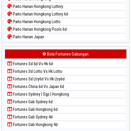
Paito Warna Pcso
Paito Harian Hongkong Lottery
Paito Warna Pennsylvania Day
Paito Harian Hongkong Lottery 6d
Paito Warna Sao Paulo
Paito Harian Hongkong Lotto
Paito Warna Singapore
Paito Harian Hongkong Pools 6d
Paito Warna Sydney
Paito Harian Japan
Paito Warna Sydney Lottery
Paito Harian Japan 6d
Paito Warna Sydney Lottery 6d
Paito Harian Korea
⚽ Bola Fortunes Gabungan
Paito Warna Sydney Lotto
Paito Harian Kuda Lari
Paito Warna Sydney Pools 6d
Fortunes Sd 6d Vs Hk 6d
Paito Harian Magnum Cambodia
Paito Warna Taipei
Fortunes Sd Lotto Vs Hk Lotto
Paito Harian Nagoya
Paito Warna Taiwan
Fortunes Sd Ltry6d Vs Hk Ltry6d
Paito Harian New York Midday
Fortunes China 6d Vs Japan 6d
Paito Harian North Carolina Day
Fortunes Sydney | Sgp | Hongkong
Paito Harian Pcso
Fortunes Gab Sydney 6d
Paito Harian Pennsylvania Day
Fortunes Gab Hongkong 6d
Paito Harian Sao Paulo
Fortunes Gab Sydney 4d
Paito Harian Singapore
Fortunes Gab Hongkong 4d
Paito Harian Sydney