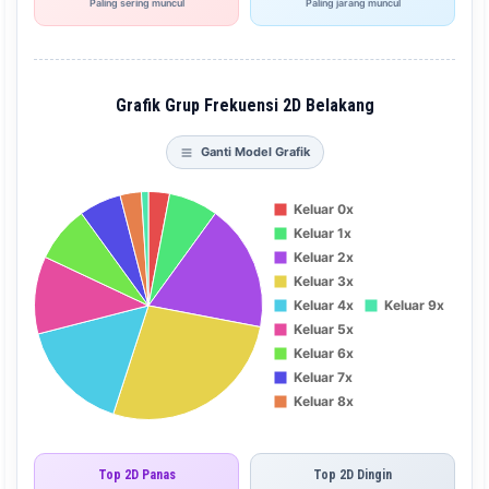
Paling sering muncul
Paling jarang muncul
Grafik Grup Frekuensi 2D Belakang
Ganti Model Grafik
Top 2D Panas
Top 2D Dingin