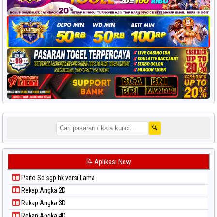
🔍
📝 Aplikasi New
Paito Sd sgp hk versi Lama
Rekap Angka 2D
Rekap Angka 3D
Rekap Angka 4D