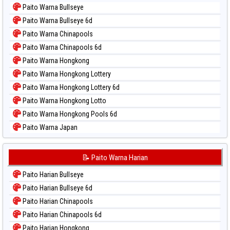
Paito Warna Bullseye
Paito Warna Bullseye 6d
Paito Warna Chinapools
Paito Warna Chinapools 6d
Paito Warna Hongkong
Paito Warna Hongkong Lottery
Paito Warna Hongkong Lottery 6d
Paito Warna Hongkong Lotto
Paito Warna Hongkong Pools 6d
Paito Warna Japan
Paito Warna Japan 6d
Paito Warna Korea
📝 Paito Warna Harian
Paito Warna Kuda Lari
Paito Harian Bullseye
Paito Warna Magnum Cambodia
Paito Harian Bullseye 6d
Paito Warna Nagoya
Paito Harian Chinapools
Paito Warna New York Midday
Paito Harian Chinapools 6d
Paito Warna North Carolina Day
Paito Harian Hongkong