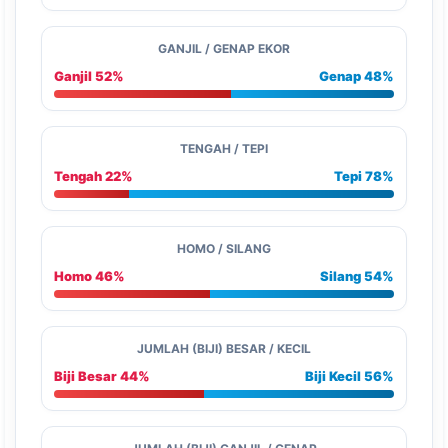
GANJIL / GENAP EKOR
Ganjil 52%
Genap 48%
TENGAH / TEPI
Tengah 22%
Tepi 78%
HOMO / SILANG
Homo 46%
Silang 54%
JUMLAH (BIJI) BESAR / KECIL
Biji Besar 44%
Biji Kecil 56%