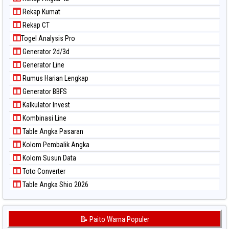
Rekap Kumat
Rekap CT
Togel Analysis Pro
Generator 2d/3d
Generator Line
Rumus Harian Lengkap
Generator BBFS
Kalkulator Invest
Kombinasi Line
Table Angka Pasaran
Kolom Pembalik Angka
Kolom Susun Data
Toto Converter
Table Angka Shio 2026
📝 Paito Warna Populer