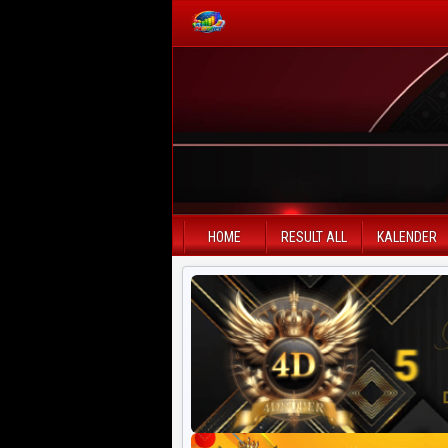
PAITO WARNA
Paito Warna HK
Paito Warna SD
HOME
RESULT ALL
KALENDER
Paito Warna SGP
Paito HK Lotto
Paito SD Lotto
Harian SD 6d