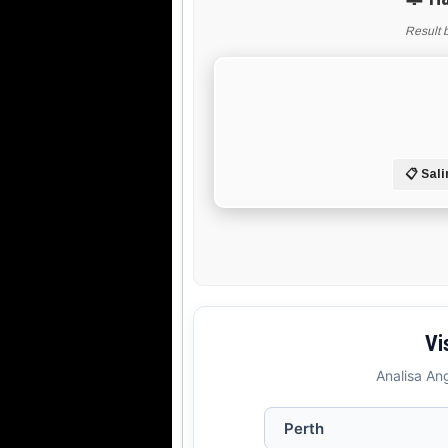
Result 
📋 Sali
Vi
Analisa An