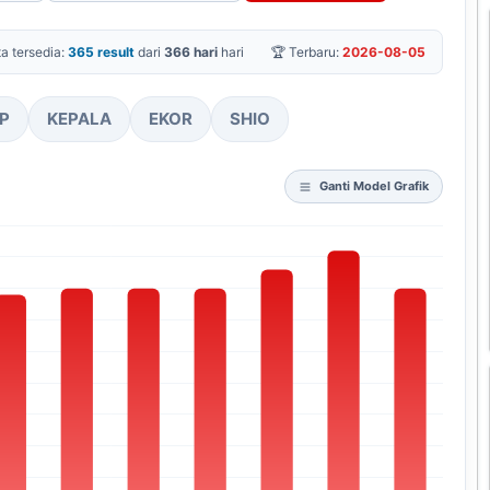
a tersedia:
365 result
dari
366 hari
hari
🏆 Terbaru:
2026-08-05
P
KEPALA
EKOR
SHIO
Ganti Model Grafik