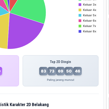
Top 2D Dingin
0
83
73
69
50
46
Paling jarang muncul
tistik Karakter 2D Belakang