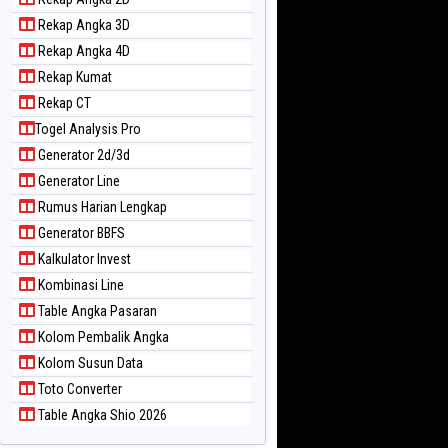
Rekap Angka 3D
Rekap Angka 4D
Rekap Kumat
Rekap CT
Togel Analysis Pro
Generator 2d/3d
Generator Line
Rumus Harian Lengkap
Generator BBFS
Kalkulator Invest
Kombinasi Line
Table Angka Pasaran
Kolom Pembalik Angka
Kolom Susun Data
Toto Converter
Table Angka Shio 2026