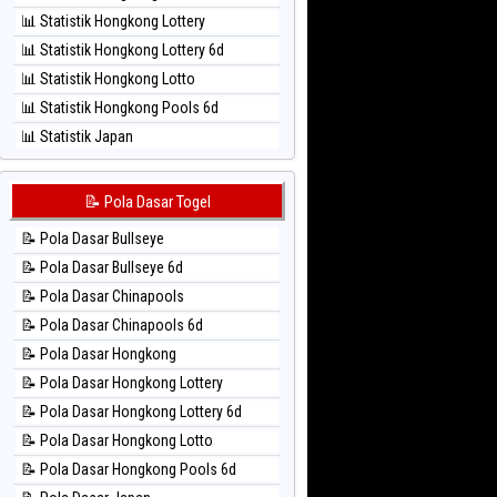
⚽ Bola Hitam Sao Paulo
📊 Statistik Hongkong Lottery
⚽ Bola Hitam Singapore
📊 Statistik Hongkong Lottery 6d
⚽ Bola Hitam Sydney
📊 Statistik Hongkong Lotto
⚽ Bola Hitam Sydney Lottery
📊 Statistik Hongkong Pools 6d
⚽ Bola Hitam Sydney Lottery 6d
📊 Statistik Japan
⚽ Bola Hitam Sydney Lotto
📊 Statistik Japan 6d
⚽ Bola Hitam Sydney Pools 6d
📊 Statistik Korea
📝 Pola Dasar Togel
⚽ Bola Hitam Taipei
📊 Statistik Kuda Lari
⚽ Bola Hitam Taiwan
📝 Pola Dasar Bullseye
📊 Statistik Magnum Cambodia
📝 Pola Dasar Bullseye 6d
📊 Statistik Nagoya
📝 Pola Dasar Chinapools
📊 Statistik New York Midday
📝 Pola Dasar Chinapools 6d
📊 Statistik North Carolina Day
📝 Pola Dasar Hongkong
📊 Statistik Pcso
📝 Pola Dasar Hongkong Lottery
📊 Statistik Pennsylvania Day
📝 Pola Dasar Hongkong Lottery 6d
📊 Statistik Sao Paulo
📝 Pola Dasar Hongkong Lotto
📊 Statistik Singapore
📝 Pola Dasar Hongkong Pools 6d
📊 Statistik Sydney