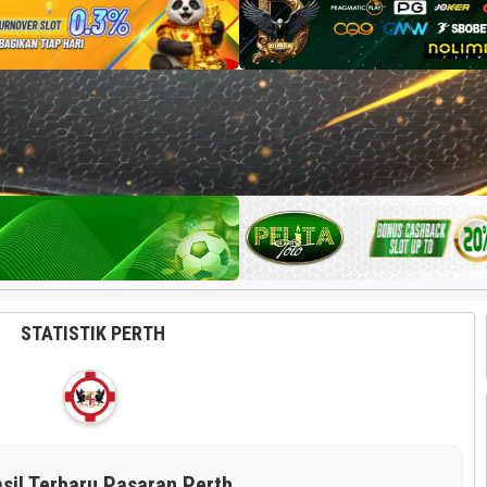
STATISTIK PERTH
sil Terbaru Pasaran Perth