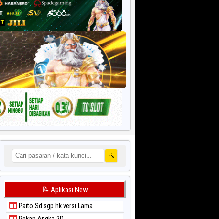
🔍
📝 Aplikasi New
Paito Sd sgp hk versi Lama
Rekap Angka 2D