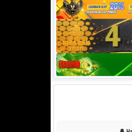
Harian HK 6d
🔔 Ha