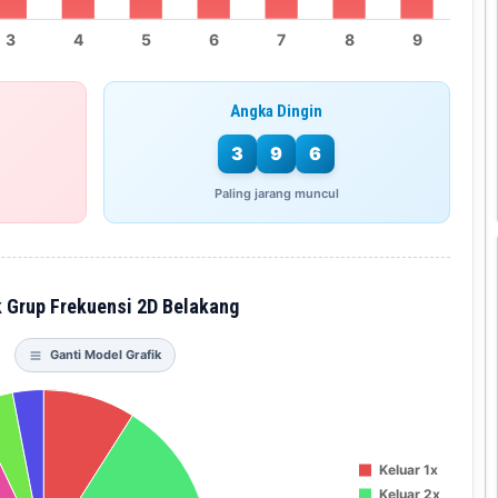
Angka Dingin
3
9
6
Paling jarang muncul
k Grup Frekuensi 2D Belakang
Ganti Model Grafik