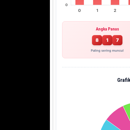
Angka Panas
8
1
7
Paling sering muncul
Grafi