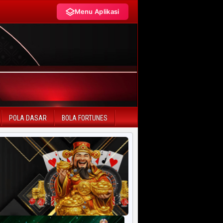
Menu Aplikasi
LIVE DRAW TERCEPAT
HK Pools
SD Pools
POLA DASAR
BOLA FORTUNES
SGP Pools
HK Lotto
SD Lotto
CN Pools