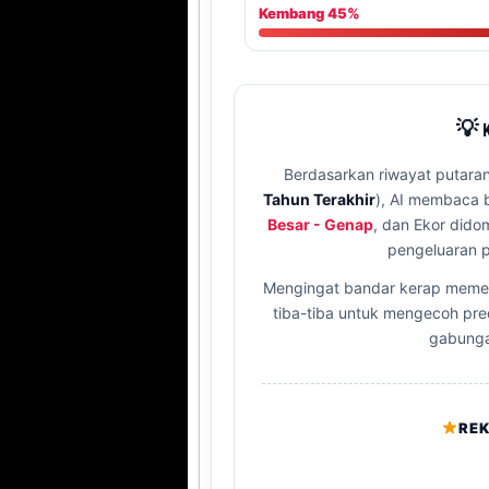
Kembang 45%
💡
K
Berdasarkan riwayat putara
Tahun Terakhir
), AI membaca b
Besar - Genap
, dan Ekor dido
pengeluaran 
Mengingat bandar kerap memec
tiba-tiba untuk mengecoh pre
gabunga
REK