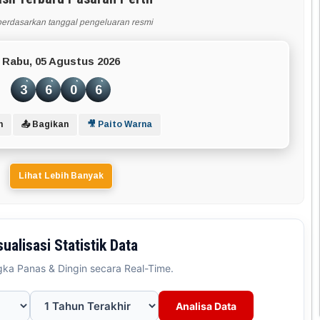
berdasarkan tanggal pengeluaran resmi
Rabu, 05 Agustus 2026
3
6
0
6
n
📤 Bagikan
🎥 Paito Warna
Lihat Lebih Banyak
sualisasi Statistik Data
gka Panas & Dingin secara Real-Time.
Analisa Data