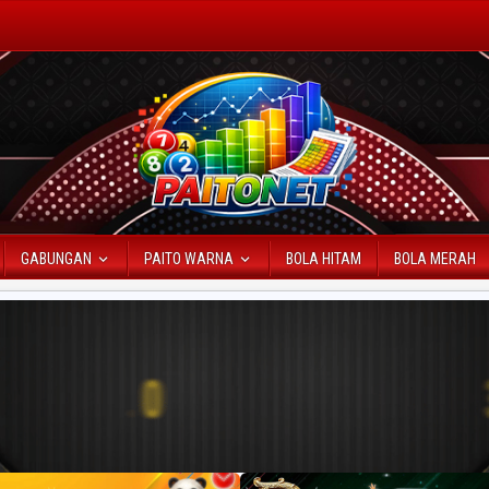
RUMUS POPULER
APLIKASI & TOOLS UTAMA
Rekap 2D
Smart Paito
Rekap Angka 4D
Prediksi
GABUNGAN
PAITO WARNA
BOLA HITAM
BOLA MERAH
Paito Harian
Data Togel
BBFS
Bola Merah
8
Rumus Harian
Statistik
Buku Mimpi