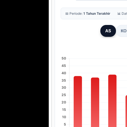
📅 Periode:
1 Tahun Terakhir
📊 Dat
AS
KO