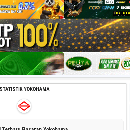
STATISTIK YOKOHAMA
l Terbaru Pasaran Yokohama