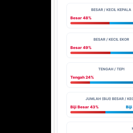
BESAR / KECIL KEPALA
Besar 48%
BESAR / KECIL EKOR
Besar 49%
TENGAH / TEPI
Tengah 24%
JUMLAH (BIJI) BESAR / KE
Biji Besar 43%
Bij