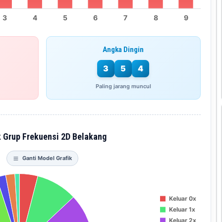
Angka Dingin
3
5
4
Paling jarang muncul
k Grup Frekuensi 2D Belakang
Ganti Model Grafik