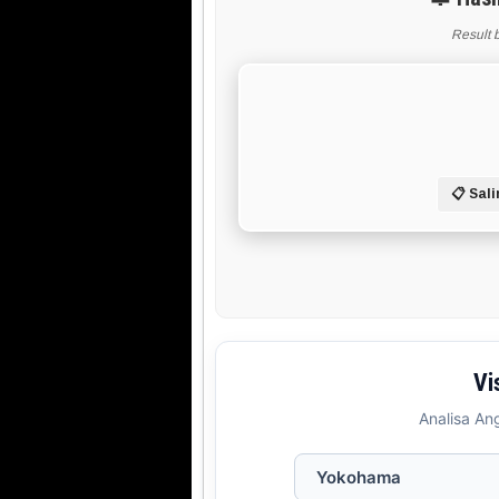
Result 
📋 Sali
Vi
Analisa An