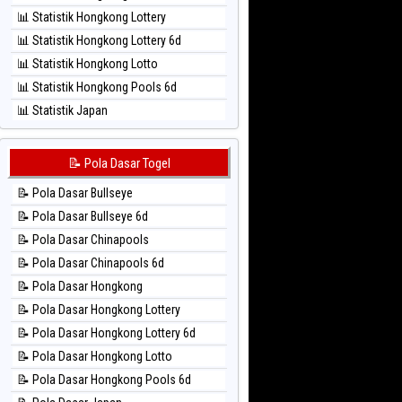
⚽ Bola Hitam Sao Paulo
📊 Statistik Hongkong Lottery
⚽ Bola Hitam Singapore
📊 Statistik Hongkong Lottery 6d
⚽ Bola Hitam Sydney
📊 Statistik Hongkong Lotto
⚽ Bola Hitam Sydney Lottery
📊 Statistik Hongkong Pools 6d
⚽ Bola Hitam Sydney Lottery 6d
📊 Statistik Japan
⚽ Bola Hitam Sydney Lotto
📊 Statistik Japan 6d
⚽ Bola Hitam Sydney Pools 6d
📊 Statistik Korea
📝 Pola Dasar Togel
⚽ Bola Hitam Taipei
📊 Statistik Kuda Lari
⚽ Bola Hitam Taiwan
📝 Pola Dasar Bullseye
📊 Statistik Magnum Cambodia
📝 Pola Dasar Bullseye 6d
📊 Statistik Nagoya
📝 Pola Dasar Chinapools
📊 Statistik New York Midday
📝 Pola Dasar Chinapools 6d
📊 Statistik North Carolina Day
📝 Pola Dasar Hongkong
📊 Statistik Pcso
📝 Pola Dasar Hongkong Lottery
📊 Statistik Pennsylvania Day
📝 Pola Dasar Hongkong Lottery 6d
📊 Statistik Sao Paulo
📝 Pola Dasar Hongkong Lotto
📊 Statistik Singapore
📝 Pola Dasar Hongkong Pools 6d
📊 Statistik Sydney